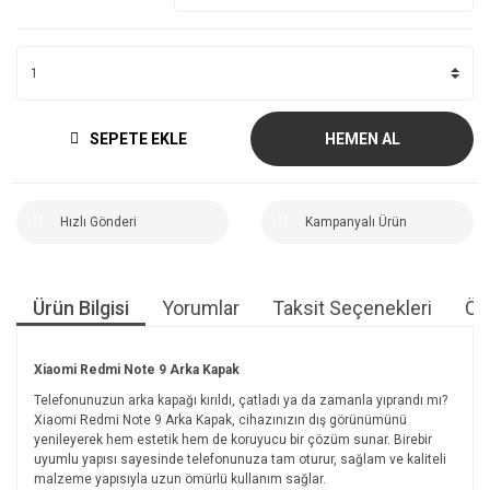
SEPETE EKLE
HEMEN AL
Hızlı Gönderi
Kampanyalı Ürün
Ürün Bilgisi
Yorumlar
Taksit Seçenekleri
Öne
Xiaomi Redmi Note 9 Arka Kapak
Telefonunuzun arka kapağı kırıldı, çatladı ya da zamanla yıprandı mı?
Xiaomi Redmi Note 9 Arka Kapak, cihazınızın dış görünümünü
yenileyerek hem estetik hem de koruyucu bir çözüm sunar. Birebir
uyumlu yapısı sayesinde telefonunuza tam oturur, sağlam ve kaliteli
malzeme yapısıyla uzun ömürlü kullanım sağlar.