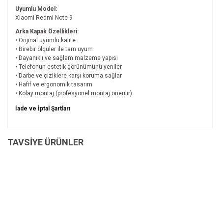
Uyumlu Model:
Xiaomi Redmi Note 9
Arka Kapak Özellikleri:
• Orijinal uyumlu kalite
• Birebir ölçüler ile tam uyum
• Dayanıklı ve sağlam malzeme yapısı
• Telefonun estetik görünümünü yeniler
• Darbe ve çiziklere karşı koruma sağlar
• Hafif ve ergonomik tasarım
• Kolay montaj (profesyonel montaj önerilir)
Bu ürünün fiyat bilgisi, resim, ürün açıklamalarında ve
İade ve İptal Şartları
diğer konularda yetersiz gördüğünüz noktaları öneri
Bu ürüne ilk yorumu siz yapın!
formunu kullanarak tarafımıza iletebilirsiniz.
İade ve İptal Şartları'na ulaşmak için
Görüş ve önerileriniz için teşekkür ederiz.
TAVSİYE ÜRÜNLER
tıklayınız.
Yorum Yaz
Ürün resmi kalitesiz, bozuk veya görüntülenemiyor.
Ürün açıklamasında eksik bilgiler bulunuyor.
Ürün bilgilerinde hatalar bulunuyor.
Ürün fiyatı diğer sitelerden daha pahalı.
Bu ürüne benzer farklı alternatifler olmalı.