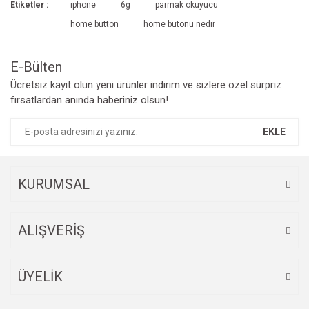
Etiketler :
ıphone
6g
parmak okuyucu
tıklayınız.
Yorum Yaz
home button
home butonu nedir
Ürün resmi kalitesiz, bozuk veya görüntülenemiyor.
Ürün açıklamasında eksik bilgiler bulunuyor.
E-Bülten
Ürün bilgilerinde hatalar bulunuyor.
Ücretsiz kayıt olun yeni ürünler indirim ve sizlere özel sürpriz
Ürün fiyatı diğer sitelerden daha pahalı.
fırsatlardan anında haberiniz olsun!
Bu ürüne benzer farklı alternatifler olmalı.
EKLE
KURUMSAL
Gönder
ALIŞVERİŞ
ÜYELİK