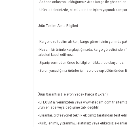
- Sadece anlaşmalı olduğumuz Aras Kargo ile gönderilen ü
- Ürün iadelerinizde, site üzerinden işlem yaparak kamp
Ürün Teslim Alma Bilgileri
- Kargonuzu teslim alırken, kargo görevlisinin yanında pak
- Hasarlı bir ürünle karşılaştığınızda, kargo görevlisinde
talepleri kabul edilmez.
- Sipariş vermeden önce bu bilgileri dikkatlice okuyunuz.
- Sorun yaşadığınız ürünler için soru-cevap bölümünde
Ürün Garantisi (Telefon Yedek Parça & Ekran)
- EFEGSM iş yerimizden veya www.efegsm.com.tr sitemiz
ürünler iade veya değişime tabi değildir.
- Ekranlar, profesyonel teknik ekibimiz tarafından test edi
- Kırık, lehimli, yıpranmış, jelatinsiz veya etiketsiz ekran