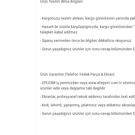
Ürün Teslim Alma Bilgileri
- Kargonuzu teslim alırken, kargo görevlisinin yanında pak
- Hasarlı bir ürünle karşılaştığınızda, kargo görevlisinde
talepleri kabul edilmez.
- Sipariş vermeden önce bu bilgileri dikkatlice okuyunuz.
- Sorun yaşadığınız ürünler için soru-cevap bölümünde
Ürün Garantisi (Telefon Yedek Parça & Ekran)
- EFEGSM iş yerimizden veya www.efegsm.com.tr sitemiz
ürünler iade veya değişime tabi değildir.
- Ekranlar, profesyonel teknik ekibimiz tarafından test edi
- Kırık, lehimli, yıpranmış, jelatinsiz veya etiketsiz ekran
- Sorun yaşadığınız ürünler için soru-cevap bölümünde
Bu ürünün fiyat bilgisi, resim, ürün açıklamalarında v