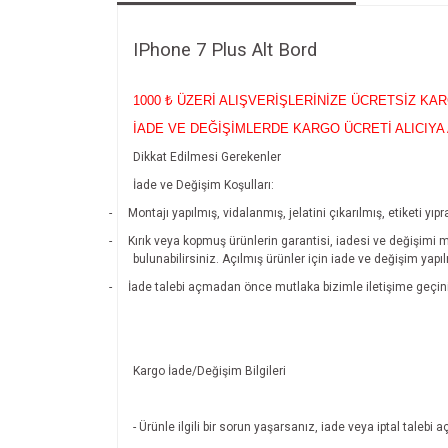
IPhone 7 Plus Alt Bord
1000
₺ ÜZERİ ALIŞVERİŞLERİNİZE ÜCRETSİZ KA
İADE VE DEĞİŞİMLERDE KARGO ÜCRETİ ALICIYA 
Dikkat Edilmesi Gerekenler
İade ve Değişim Koşulları:
-
Montajı yapılmış, vidalanmış, jelatini çıkarılmış, etiketi 
-
Kırık veya kopmuş ürünlerin garantisi, iadesi ve değişimi 
bulunabilirsiniz. Açılmış ürünler için iade ve değişim yapı
-
İade talebi açmadan önce mutlaka bizimle iletişime geçin
Kargo İade/Değişim Bilgileri
- Ürünle ilgili bir sorun yaşarsanız, iade veya iptal tal