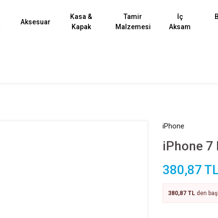
Kasa &
Tamir
İç
B
Aksesuar
k
Kapak
Malzemesi
Aksam
iPhone
iPhone 7 
380,87 T
380,87 TL
den başl