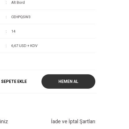
Alt Bord
CEHPQSW3
14
6,67 USD + KDV
SEPETE EKLE
HEMEN AL
iniz
İade ve İptal Şartları