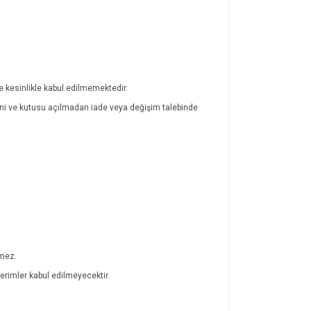
de kesinlikle kabul edilmemektedir.
atini ve kutusu açılmadan iade veya değişim talebinde
lmez.
rimler kabul edilmeyecektir.