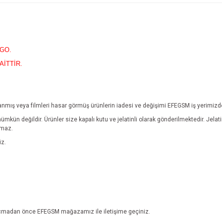
RGO.
AİTTİR.
yıpranmış veya filmleri hasar görmüş ürünlerin iadesi ve değişimi EFEGSM iş yerimiz
mümkün değildir.
Ürünler size kapalı kutu ve jelatinli olarak gönderilmektedir. Jel
lmaz.
iz.
ebi açmadan önce EFEGSM mağazamız ile iletişime geçiniz.