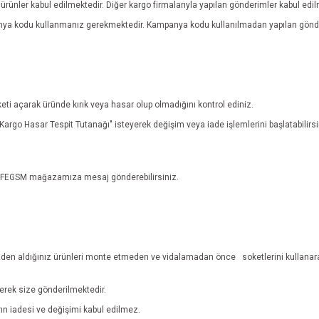
rünler kabul edilmektedir. Diğer kargo firmalarıyla yapılan gönderimler kabul edi
anya kodu kullanmanız gerekmektedir. Kampanya kodu kullanılmadan yapılan gönde
eti açarak üründe kırık veya hasar olup olmadığını kontrol ediniz.
n "Kargo Hasar Tespit Tutanağı" isteyerek değişim veya iade işlemlerini başlatabili
n EFEGSM mağazamıza mesaj gönderebilirsiniz.
den aldığınız ürünleri monte etmeden ve vidalamadan önce
soketlerini kullanar
lerek size gönderilmektedir.
ların iadesi ve değişimi kabul edilmez.