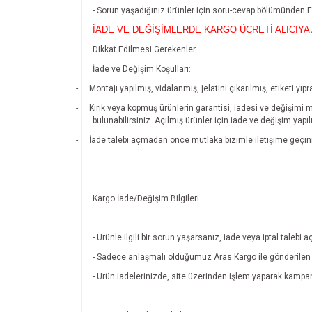
- Sorun yaşadığınız ürünler için soru-cevap bölümünde
İADE VE DEĞİŞİMLERDE KARGO ÜCRETİ ALICIYA 
Dikkat Edilmesi Gerekenler
İade ve Değişim Koşulları:
-
Montajı yapılmış, vidalanmış, jelatini çıkarılmış, etiketi 
-
Kırık veya kopmuş ürünlerin garantisi, iadesi ve değişimi 
bulunabilirsiniz. Açılmış ürünler için iade ve değişim yapı
-
İade talebi açmadan önce mutlaka bizimle iletişime geçin
Kargo İade/Değişim Bilgileri
- Ürünle ilgili bir sorun yaşarsanız, iade veya iptal tal
- Sadece anlaşmalı olduğumuz Aras Kargo ile gönderilen ü
- Ürün iadelerinizde, site üzerinden işlem yaparak kamp