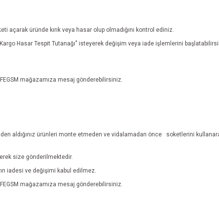
eti açarak üründe kırık veya hasar olup olmadığını kontrol ediniz.
n "Kargo Hasar Tespit Tutanağı" isteyerek değişim veya iade işlemlerini başlatabili
n EFEGSM mağazamıza mesaj gönderebilirsiniz.
den aldığınız ürünleri monte etmeden ve vidalamadan önce
soketlerini kullanar
lerek size gönderilmektedir.
ların iadesi ve değişimi kabul edilmez.
n EFEGSM mağazamıza mesaj gönderebilirsiniz.
e diğer konularda yetersiz gördüğünüz noktaları öneri formunu kullanarak tarafım