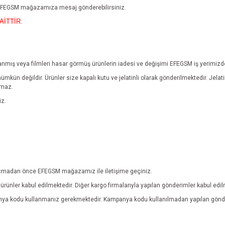
n EFEGSM mağazamıza mesaj gönderebilirsiniz.
AİTTİR.
yıpranmış veya filmleri hasar görmüş ürünlerin iadesi ve değişimi EFEGSM iş yerimiz
mümkün değildir.
Ürünler size kapalı kutu ve jelatinli olarak gönderilmektedir. Jel
lmaz.
iz.
ebi açmadan önce EFEGSM mağazamız ile iletişime geçiniz.
rünler kabul edilmektedir. Diğer kargo firmalarıyla yapılan gönderimler kabul edi
anya kodu kullanmanız gerekmektedir. Kampanya kodu kullanılmadan yapılan gönde