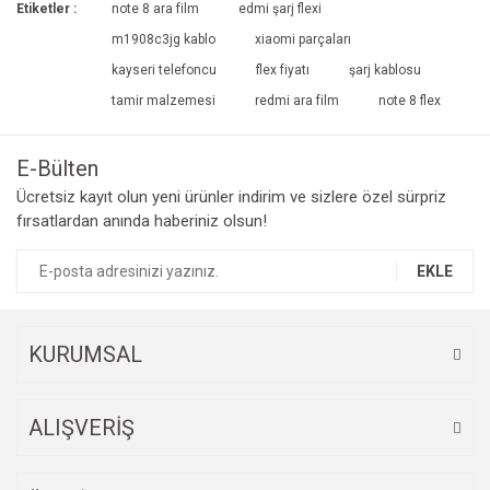
Etiketler :
note 8 ara film
edmi şarj flexi
m1908c3jg kablo
xiaomi parçaları
kayseri telefoncu
flex fiyatı
şarj kablosu
tamir malzemesi
redmi ara film
note 8 flex
E-Bülten
Ücretsiz kayıt olun yeni ürünler indirim ve sizlere özel sürpriz
fırsatlardan anında haberiniz olsun!
EKLE
KURUMSAL
ALIŞVERİŞ