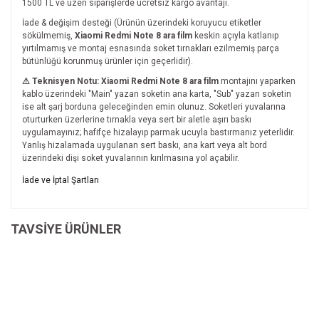
1500 TL ve üzeri siparişlerde ücretsiz kargo avantajı.
İade & değişim desteği (Ürünün üzerindeki koruyucu etiketler
sökülmemiş,
Xiaomi Redmi Note 8 ara film
keskin açıyla katlanıp
yırtılmamış ve montaj esnasında soket tırnakları ezilmemiş parça
bütünlüğü korunmuş ürünler için geçerlidir).
⚠ Teknisyen Notu:
Xiaomi Redmi Note 8 ara film
montajını yaparken
kablo üzerindeki "Main" yazan soketin ana karta, "Sub" yazan soketin
ise alt şarj borduna geleceğinden emin olunuz. Soketleri yuvalarına
oturturken üzerlerine tırnakla veya sert bir aletle aşırı baskı
uygulamayınız; hafifçe hizalayıp parmak ucuyla bastırmanız yeterlidir.
Yanlış hizalamada uygulanan sert baskı, ana kart veya alt bord
üzerindeki dişi soket yuvalarının kırılmasına yol açabilir.
Bu ürünün fiyat bilgisi, resim, ürün açıklamalarında ve diğer
İade ve İptal Şartları
konularda yetersiz gördüğünüz noktaları öneri formunu
Bu ürüne ilk yorumu siz yapın!
kullanarak tarafımıza iletebilirsiniz.
İade ve İptal Şartları'na ulaşmak için
Görüş ve önerileriniz için teşekkür ederiz.
TAVSİYE ÜRÜNLER
tıklayınız.
Yorum Yaz
Ürün resmi kalitesiz, bozuk veya görüntülenemiyor.
Ürün açıklamasında eksik bilgiler bulunuyor.
Ürün bilgilerinde hatalar bulunuyor.
Ürün fiyatı diğer sitelerden daha pahalı.