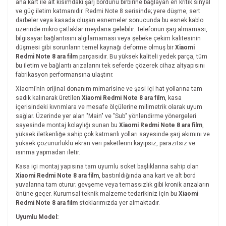
ana kart ile alt kısımdaki şarj bordunu birbirine bağlayan en kritik sinyal
ve güç iletim katmanıdır. Redmi Note 8 serisinde; yere düşme, sert
darbeler veya kasada oluşan esnemeler sonucunda bu esnek kablo
üzerinde mikro çatlaklar meydana gelebilir. Telefonun şarj almaması,
bilgisayar bağlantısını algılamaması veya şebeke çekim kalitesinin
düşmesi gibi sorunların temel kaynağı deforme olmuş bir
Xiaomi
Redmi Note 8 ara film
parçasıdır. Bu yüksek kaliteli yedek parça, tüm
bu iletim ve bağlantı arızalarını tek seferde çözerek cihaz altyapısını
fabrikasyon performansına ulaştırır.
Xiaomi’nin orijinal donanım mimarisine ve şasi içi hat yollarına tam
sadık kalınarak üretilen
Xiaomi Redmi Note 8 ara film
, kasa
içerisindeki kıvrımlara ve mesafe ölçülerine milimetrik olarak uyum
sağlar. Üzerinde yer alan "Main" ve "Sub" yönlendirme yönergeleri
sayesinde montaj kolaylığı sunan bu
Xiaomi Redmi Note 8 ara film
,
yüksek iletkenliğe sahip çok katmanlı yolları sayesinde şarj akımını ve
yüksek çözünürlüklü ekran veri paketlerini kayıpsız, parazitsiz ve
ısınma yapmadan iletir.
Kasa içi montaj yapısına tam uyumlu soket başlıklarına sahip olan
Xiaomi Redmi Note 8 ara film
, bastırıldığında ana kart ve alt bord
yuvalarına tam oturur; gevşeme veya temassızlık gibi kronik arızaların
önüne geçer. Kurumsal teknik malzeme tedarikiniz için bu
Xiaomi
Redmi Note 8 ara film
stoklarımızda yer almaktadır.
Uyumlu Model: