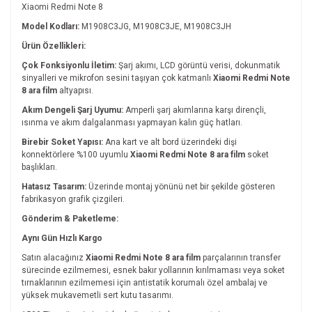
Xiaomi Redmi Note 8
Model Kodları:
M1908C3JG, M1908C3JE, M1908C3JH
Ürün Özellikleri:
Çok Fonksiyonlu İletim:
Şarj akımı, LCD görüntü verisi, dokunmatik
sinyalleri ve mikrofon sesini taşıyan çok katmanlı
Xiaomi Redmi Note
8 ara film
altyapısı.
Akım Dengeli Şarj Uyumu:
Amperli şarj akımlarına karşı dirençli,
ısınma ve akım dalgalanması yapmayan kalın güç hatları.
Birebir Soket Yapısı:
Ana kart ve alt bord üzerindeki dişi
konnektörlere %100 uyumlu
Xiaomi Redmi Note 8 ara film
soket
başlıkları.
Hatasız Tasarım:
Üzerinde montaj yönünü net bir şekilde gösteren
fabrikasyon grafik çizgileri.
Gönderim & Paketleme:
Aynı Gün Hızlı Kargo
Satın alacağınız
Xiaomi Redmi Note 8 ara film
parçalarının transfer
sürecinde ezilmemesi, esnek bakır yollarının kırılmaması veya soket
tırnaklarının ezilmemesi için antistatik korumalı özel ambalaj ve
yüksek mukavemetli sert kutu tasarımı.