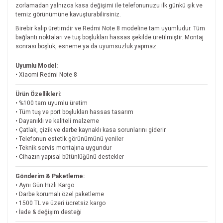
zorlamadan yalnızca kasa değişimi ile telefonunuzu ilk günkü şık ve
temiz görünümüne kavuşturabilirsiniz.
Birebir kalıp üretimdir ve Redmi Note 8 modeline tam uyumludur. Tüm
bağlantı noktaları ve tuş boşlukları hassas şekilde üretilmiştir. Montaj
sonrası boşluk, esneme ya da uyumsuzluk yapmaz.
Uyumlu Model:
• Xiaomi Redmi Note 8
Ürün Özellikleri:
• %100 tam uyumlu üretim
• Tüm tuş ve port boşlukları hassas tasarım
• Dayanıklı ve kaliteli malzeme
• Çatlak, çizik ve darbe kaynaklı kasa sorunlarını giderir
• Telefonun estetik görünümünü yeniler
• Teknik servis montajına uygundur
• Cihazın yapısal bütünlüğünü destekler
Gönderim & Paketleme:
• Aynı Gün Hızlı Kargo
• Darbe korumalı özel paketleme
• 1500 TL ve üzeri ücretsiz kargo
• İade & değişim desteği