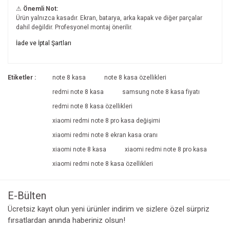
⚠
Önemli Not:
Ürün yalnızca kasadır. Ekran, batarya, arka kapak ve diğer parçalar
dahil değildir. Profesyonel montaj önerilir.
Bu ürünün fiyat bilgisi, resim, ürün açıklamalarında ve diğer
İade ve İptal Şartları
konularda yetersiz gördüğünüz noktaları öneri formunu
Bu ürüne ilk yorumu siz yapın!
kullanarak tarafımıza iletebilirsiniz.
İade ve İptal Şartları'na ulaşmak için
Görüş ve önerileriniz için teşekkür ederiz.
Etiketler :
note 8 kasa
note 8 kasa özellikleri
tıklayınız.
Yorum Yaz
redmi note 8 kasa
samsung note 8 kasa fiyatı
Ürün resmi kalitesiz, bozuk veya görüntülenemiyor.
redmi note 8 kasa özellikleri
Ürün açıklamasında eksik bilgiler bulunuyor.
xiaomi redmi note 8 pro kasa değişimi
Ürün bilgilerinde hatalar bulunuyor.
xiaomi redmi note 8 ekran kasa oranı
Ürün fiyatı diğer sitelerden daha pahalı.
xiaomi note 8 kasa
xiaomi redmi note 8 pro kasa
Bu ürüne benzer farklı alternatifler olmalı.
xiaomi redmi note 8 kasa özellikleri
E-Bülten
Ücretsiz kayıt olun yeni ürünler indirim ve sizlere özel sürpriz
fırsatlardan anında haberiniz olsun!
Gönder