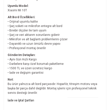
Uyumlu Model:
Xiaomi Mi 10T
Alt Bord Özellikleri:
• Orijinal uyumlu kalite
• Şarj soketi ve mikrofon entegre alt bord
• Birebir ölçüler ile tam uyum
• Şarj ve veri aktarım sorunlarını giderir
• Mikrofon ve alt bağlantı problemlerini çözer
• Dayanıklı ve uzun ömürlü devre yapısı
• Profesyonel montaj önerilir
Gönderim Detayları:
• Aynı Gün Hızlı Kargo
• Darbelere karşı özel korumalı paketleme
• 1500 TL ve üzeri ücretsiz kargo
• İade ve değişim garantisi
Not:
Bu ürün yalnızca alt bord parçasıdır. Hoparlör, titreşim motoru veya
başka bir parça dahil değildir. Montaj işlemi için profesyonel teknik
servis desteği önerilir.
Bu ürünün fiyat bilgisi, resim, ürün açıklamalarında ve diğer
İade ve İptal Şartları
konularda yetersiz gördüğünüz noktaları öneri formunu
kullanarak tarafımıza iletebilirsiniz.