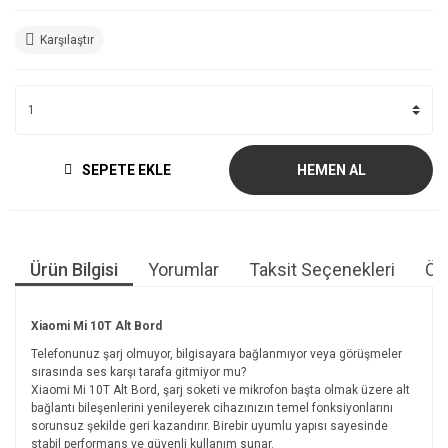
Karşılaştır
SEPETE EKLE
HEMEN AL
Ürün Bilgisi
Yorumlar
Taksit Seçenekleri
Öne
Xiaomi Mi 10T Alt Bord
Telefonunuz şarj olmuyor, bilgisayara bağlanmıyor veya görüşmeler
sırasında ses karşı tarafa gitmiyor mu?
Xiaomi Mi 10T Alt Bord, şarj soketi ve mikrofon başta olmak üzere alt
bağlantı bileşenlerini yenileyerek cihazınızın temel fonksiyonlarını
sorunsuz şekilde geri kazandırır. Birebir uyumlu yapısı sayesinde
stabil performans ve güvenli kullanım sunar.