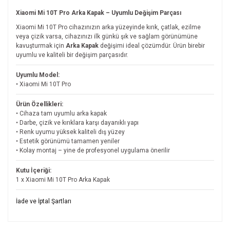
Xiaomi Mi 10T Pro Arka Kapak – Uyumlu Değişim Parçası
Xiaomi Mi 10T Pro cihazınızın arka yüzeyinde kırık, çatlak, ezilme
veya çizik varsa, cihazınızı ilk günkü şık ve sağlam görünümüne
kavuşturmak için
Arka Kapak
değişimi ideal çözümdür. Ürün birebir
uyumlu ve kaliteli bir değişim parçasıdır.
Uyumlu Model:
• Xiaomi Mi 10T Pro
Ürün Özellikleri:
• Cihaza tam uyumlu arka kapak
• Darbe, çizik ve kırıklara karşı dayanıklı yapı
• Renk uyumu yüksek kaliteli dış yüzey
• Estetik görünümü tamamen yeniler
• Kolay montaj – yine de profesyonel uygulama önerilir
Kutu İçeriği:
1 x Xiaomi Mi 10T Pro Arka Kapak
Bu ürünün fiyat bilgisi, resim, ürün açıklamalarında ve diğer
İade ve İptal Şartları
konularda yetersiz gördüğünüz noktaları öneri formunu
Bu ürüne ilk yorumu siz yapın!
kullanarak tarafımıza iletebilirsiniz.
İade ve İptal Şartları'na ulaşmak için