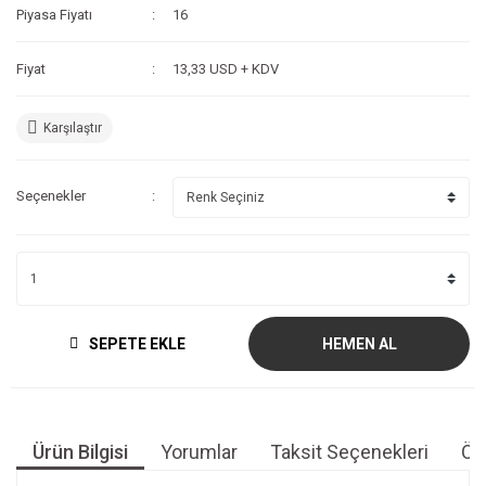
Piyasa Fiyatı
16
Fiyat
13,33 USD + KDV
Karşılaştır
Seçenekler
SEPETE EKLE
HEMEN AL
Ürün Bilgisi
Yorumlar
Taksit Seçenekleri
Öne