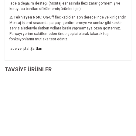
İade & değişim desteği (Montaj esnasında flexi zarar görmemiş ve
koruyucu bantları sökülmemiş ürünler için).
⚠ Teknisyen Notu:
On-Off flex kabloları son derece ince ve kırılgandır.
Montaj işlemi sırasında parçayı gerdirmemeye ve cımbız gibi keskin
servis aletleriyle iletken yollara baskı yapmamaya özen gösteriniz.
Parçayı yerine sabitlemeden önce geçici olarak takarak tuş
fonksiyonlarını mutlaka test ediniz.
Bu ürünün fiyat bilgisi, resim, ürün açıklamalarında ve diğer
İade ve İptal Şartları
konularda yetersiz gördüğünüz noktaları öneri formunu
Bu ürüne ilk yorumu siz yapın!
kullanarak tarafımıza iletebilirsiniz.
İade ve İptal Şartları'na ulaşmak için
Görüş ve önerileriniz için teşekkür ederiz.
TAVSİYE ÜRÜNLER
tıklayınız.
Yorum Yaz
Ürün resmi kalitesiz, bozuk veya görüntülenemiyor.
Ürün açıklamasında eksik bilgiler bulunuyor.
Ürün bilgilerinde hatalar bulunuyor.
Ürün fiyatı diğer sitelerden daha pahalı.
Bu ürüne benzer farklı alternatifler olmalı.