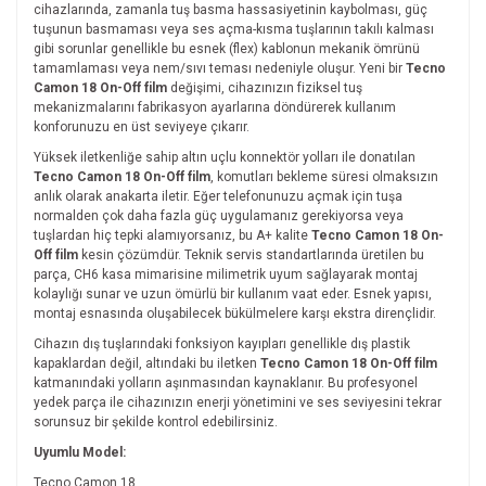
cihazlarında, zamanla tuş basma hassasiyetinin kaybolması, güç
tuşunun basmaması veya ses açma-kısma tuşlarının takılı kalması
gibi sorunlar genellikle bu esnek (flex) kablonun mekanik ömrünü
tamamlaması veya nem/sıvı teması nedeniyle oluşur. Yeni bir
Tecno
Camon 18 On-Off film
değişimi, cihazınızın fiziksel tuş
mekanizmalarını fabrikasyon ayarlarına döndürerek kullanım
konforunuzu en üst seviyeye çıkarır.
Yüksek iletkenliğe sahip altın uçlu konnektör yolları ile donatılan
Tecno Camon 18 On-Off film
, komutları bekleme süresi olmaksızın
anlık olarak anakarta iletir. Eğer telefonunuzu açmak için tuşa
normalden çok daha fazla güç uygulamanız gerekiyorsa veya
tuşlardan hiç tepki alamıyorsanız, bu A+ kalite
Tecno Camon 18 On-
Off film
kesin çözümdür. Teknik servis standartlarında üretilen bu
parça, CH6 kasa mimarisine milimetrik uyum sağlayarak montaj
kolaylığı sunar ve uzun ömürlü bir kullanım vaat eder. Esnek yapısı,
montaj esnasında oluşabilecek bükülmelere karşı ekstra dirençlidir.
Cihazın dış tuşlarındaki fonksiyon kayıpları genellikle dış plastik
kapaklardan değil, altındaki bu iletken
Tecno Camon 18 On-Off film
katmanındaki yolların aşınmasından kaynaklanır. Bu profesyonel
yedek parça ile cihazınızın enerji yönetimini ve ses seviyesini tekrar
sorunsuz bir şekilde kontrol edebilirsiniz.
Uyumlu Model:
Tecno Camon 18