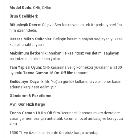
Model Kodu:
CH6, CH6n
Ürün Özellikleri:
Bütünleşik Devre:
Güç ve Ses fonksiyonları tek bir profesyonel flex
film üzerindedir.
Hassas Mikro Switchler:
Belirgin basım hissiyatı sağlayan yüksek
kaliteli anahtar yapısı.
Maksimum İletkenlik:
Anakart ile kesintisiz veri iletimi sağlayan
optimize edilmiş iletken yollar.
Tam Yapısal Uyum:
CH6 kasasına ve iç konnektör yuvalarına %100
uyumlu
Tecno Camon 18 On-Off film
tasarımı.
Endüstriyel Dayanıklılık:
Yoğun günlük kullanıma ve binlerce basım
adetine karşı test edilmiştir.
Gönderim & Paketleme:
Aynı Gün Hızlı Kargo
Tecno Camon 18 On-Off film
üzerindeki hassas mikro devrelere
zarar gelmemesi için antistatik korumalı özel ambalaj ve koruyucu
kutu.
1500 TL ve üzeri siparişlerde ücretsiz kargo avantajı.