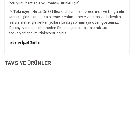
koruyucu bantları sökülmemiş ürünler için).
⚠ Teknisyen Notu:
On-Off flex kabloları son derece ince ve kırılgandır.
Montaj işlemi sırasında parçayı gerdirmemeye ve cımbız gibi keskin
servis aletleriyle iletken yollara baskı yapmamaya özen gösteriniz.
Parçayı yerine sabitlemeden önce geçici olarak takarak tuş
fonksiyonlarını mutlaka test ediniz.
Bu ürünün fiyat bilgisi, resim, ürün açıklamalarında ve diğer
İade ve İptal Şartları
konularda yetersiz gördüğünüz noktaları öneri formunu
Bu ürüne ilk yorumu siz yapın!
kullanarak tarafımıza iletebilirsiniz.
İade ve İptal Şartları'na ulaşmak için
Görüş ve önerileriniz için teşekkür ederiz.
TAVSİYE ÜRÜNLER
tıklayınız.
Yorum Yaz
Ürün resmi kalitesiz, bozuk veya görüntülenemiyor.
Ürün açıklamasında eksik bilgiler bulunuyor.
Ürün bilgilerinde hatalar bulunuyor.
Ürün fiyatı diğer sitelerden daha pahalı.
Bu ürüne benzer farklı alternatifler olmalı.