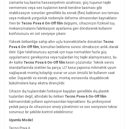
zamanla tuş basma hassasiyetinin azalması, güç tuşunun tepki
vermemesi veya ses tuşlarının kendi kendine basması gibi
stabilizasyon sorunları genellikle bu esnek (flex) kablonun sıvı teması
veya mekanik yorgunluk nedeniyle deforme olmasından kaynaklanır.
Yeni bir
Tecno Pova 6 On-Off film
değişimi, cihazınızın fiziksel tuş
mekanizmalarını fabrikasyon ayarlarına geri döndürerek kullanım
konforunuzu en üst seviyeye çıkarır.
Yüksek iletkenliğe sahip altın uçlu konnektörlerle donatılan
Tecno
Pova 6 On-Off film
, komutları bekleme süresi olmaksızın anlık olarak
iletir. Eğer telefonunuzu açmak için tuşa normalden fazla güç
uygulamanız gerekiyorsa veya tuşlardan hiç tepki alamıyorsanız, bu
A+ kalite
Tecno Pova 6 On-Off film
kesin çözümdür. Teknik servis
standartlarında üretilen bu parça, LI7 kasa yapısına milimetrik uyum
sağlayarak montaj kolaylığı sunar ve uzun ömürlü bir kullanım vaat
eder. Dayanıklı ve esnek yapısı, montaj esnasında oluşabilecek
bükülmelere karşı ekstra dirençlidir.
Cihazın dış tuşlarındaki fonksiyon kayıpları genellikle dış plastik
tuşlardan değil, altındaki bu iletken
Tecno Pova 6 On-Off film
katmanındaki yolların aşınmasından kaynaklanır. Bu profesyonel
yedek parça ile cihazınızın enerji yönetimini ve ses seviyesini tekrar
sorunsuz bir şekilde kontrol edebilirsiniz.
Uyumlu Model:
Tecno Pova 6