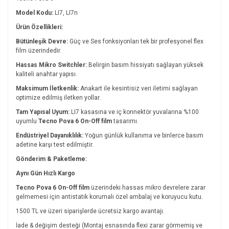
Model Kodu:
LI7, LI7n
Ürün Özellikleri:
Bütünleşik Devre:
Güç ve Ses fonksiyonları tek bir profesyonel flex
film üzerindedir.
Hassas Mikro Switchler:
Belirgin basım hissiyatı sağlayan yüksek
kaliteli anahtar yapısı.
Maksimum İletkenlik:
Anakart ile kesintisiz veri iletimi sağlayan
optimize edilmiş iletken yollar.
Tam Yapısal Uyum:
LI7 kasasına ve iç konnektör yuvalarına %100
uyumlu
Tecno Pova 6 On-Off film
tasarımı.
Endüstriyel Dayanıklılık:
Yoğun günlük kullanıma ve binlerce basım
adetine karşı test edilmiştir.
Gönderim & Paketleme:
Aynı Gün Hızlı Kargo
Tecno Pova 6 On-Off film
üzerindeki hassas mikro devrelere zarar
gelmemesi için antistatik korumalı özel ambalaj ve koruyucu kutu.
1500 TL ve üzeri siparişlerde ücretsiz kargo avantajı.
İade & değişim desteği (Montaj esnasında flexi zarar görmemiş ve