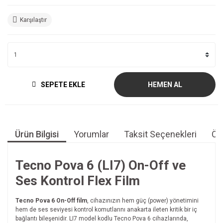
Karşılaştır
SEPETE EKLE
HEMEN AL
Ürün Bilgisi
Yorumlar
Taksit Seçenekleri
Öne
Tecno Pova 6 (LI7) On-Off ve
Ses Kontrol Flex Film
Tecno Pova 6 On-Off film
, cihazınızın hem güç (power) yönetimini
hem de ses seviyesi kontrol komutlarını anakarta ileten kritik bir iç
bağlantı bileşenidir. LI7 model kodlu Tecno Pova 6 cihazlarında,