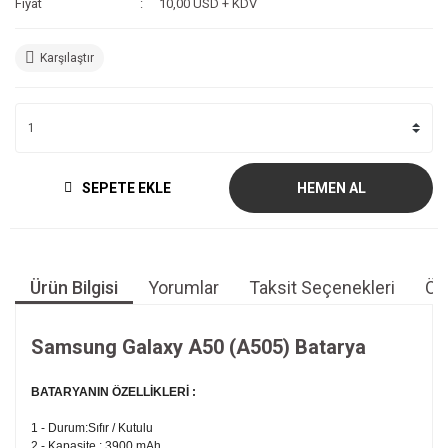
Fiyat
10,00 USD + KDV
Karşılaştır
SEPETE EKLE
HEMEN AL
Ürün Bilgisi
Yorumlar
Taksit Seçenekleri
Öne
Samsung Galaxy A50 (A505) Batarya
BATARYANIN ÖZELLİKLERİ :
1 - Durum:Sıfır / Kutulu
2 - Kapasite : 3900 mAh