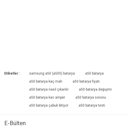
Etiketler :
samsung a50 (a505) batarya
a50 batarya
a50 batarya kaç mah
a50 batarya fiyatı
a50 batarya nasıl çıkarılır
a50 batarya değişimi
a50 batarya kac amper
a50 batarya sorunu
a50 batarya çabuk bitiyor
a50 batarya testi
E-Bülten