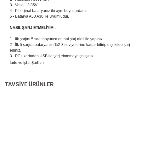
3 - Voltaj : 3.85V
4 - Pil orjinal bataryanız ile aynı boyutlardadır.
5 - Batarya A50 A30 İle Uyumludur.
NASIL ŞARJ ETMELİYİM :
1 - İlk şarjını 5 saat boyunca orjinal şarj aleti ile yapınız
2 -
İlk 5 şarjda bataryanızı %2-3 seviyelerine kadar bitirip o şekilde şarj
ediniz.
3 - PC üzerinden USB ile şarj etmemeye çalışınız.
Bu ürünün fiyat bilgisi, resim, ürün açıklamalarında ve diğer
İade ve İptal Şartları
konularda yetersiz gördüğünüz noktaları öneri formunu
Bu ürüne ilk yorumu siz yapın!
kullanarak tarafımıza iletebilirsiniz.
İade ve İptal Şartları'na ulaşmak için
Görüş ve önerileriniz için teşekkür ederiz.
TAVSİYE ÜRÜNLER
tıklayınız.
Yorum Yaz
Ürün resmi kalitesiz, bozuk veya görüntülenemiyor.
Ürün açıklamasında eksik bilgiler bulunuyor.
Ürün bilgilerinde hatalar bulunuyor.
Ürün fiyatı diğer sitelerden daha pahalı.
Bu ürüne benzer farklı alternatifler olmalı.