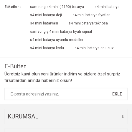
Etiketler :
samsung s4 mini (i9190) batarya
s4 mini batarya
s4 mini batarya deji
s4 mini batarya fiyatları
s4 mini bataryası
s4 mini batarya teknosa
samsung ş 4 mini batarya fiyatı orjinal
s4 mini batarya uyumlu modeller
s4 mini batarya kodu
s4 mini batarya en ucuz
E-Bülten
Ücretsiz kayıt olun yeni ürünler indirim ve sizlere özel sürpriz
fırsatlardan anında haberiniz olsun!
EKLE
KURUMSAL