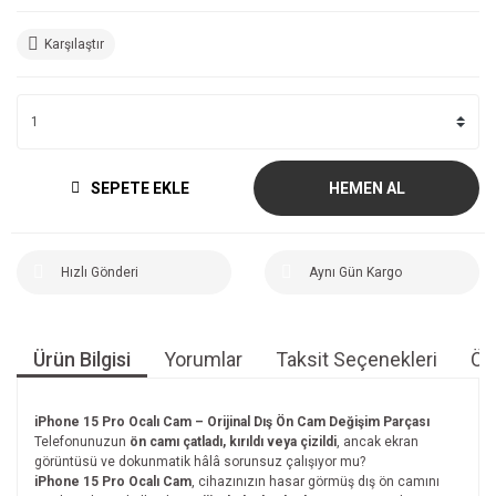
Karşılaştır
SEPETE EKLE
HEMEN AL
Hızlı Gönderi
Aynı Gün Kargo
Ürün Bilgisi
Yorumlar
Taksit Seçenekleri
Öne
iPhone 15 Pro Ocalı Cam – Orijinal Dış Ön Cam Değişim Parçası
Telefonunuzun
ön camı çatladı, kırıldı veya çizildi
, ancak ekran
görüntüsü ve dokunmatik hâlâ sorunsuz çalışıyor mu?
iPhone 15 Pro Ocalı Cam
, cihazınızın hasar görmüş dış ön camını