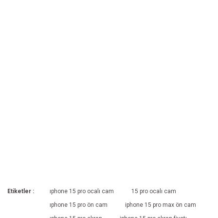
Etiketler :
ıphone 15 pro ocalı cam
15 pro ocalı cam
ıphone 15 pro ön cam
iphone 15 pro max ön cam