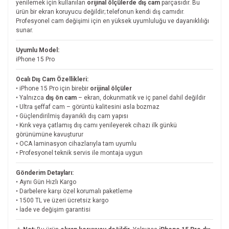
yenilemek için kullanılan
orijinal ölçülerde dış cam
parçasıdır. Bu
ürün bir ekran koruyucu değildir; telefonun kendi dış camıdır.
Profesyonel cam değişimi için en yüksek uyumluluğu ve dayanıklılığı
sunar.
Uyumlu Model:
iPhone 15 Pro
Ocalı Dış Cam Özellikleri:
• iPhone 15 Pro için birebir
orijinal ölçüler
• Yalnızca
dış ön cam
– ekran, dokunmatik ve iç panel dahil değildir
• Ultra şeffaf cam – görüntü kalitesini asla bozmaz
• Güçlendirilmiş dayanıklı dış cam yapısı
• Kırık veya çatlamış dış camı yenileyerek cihazı ilk günkü
görünümüne kavuşturur
• OCA laminasyon cihazlarıyla tam uyumlu
• Profesyonel teknik servis ile montaja uygun
Gönderim Detayları:
• Aynı Gün Hızlı Kargo
• Darbelere karşı özel korumalı paketleme
• 1500 TL ve üzeri ücretsiz kargo
• İade ve değişim garantisi