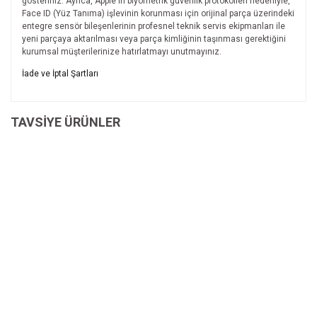
gösteriniz. Ayrıca, Apple'ın biyometrik güvenlik protokolleri nedeniyle,
Face ID (Yüz Tanıma) işlevinin korunması için orijinal parça üzerindeki
entegre sensör bileşenlerinin profesnel teknik servis ekipmanları ile
yeni parçaya aktarılması veya parça kimliğinin taşınması gerektiğini
kurumsal müşterilerinize hatırlatmayı unutmayınız.
Bu ürünün fiyat bilgisi, resim, ürün açıklamalarında ve diğer
İade ve İptal Şartları
konularda yetersiz gördüğünüz noktaları öneri formunu
Bu ürüne ilk yorumu siz yapın!
kullanarak tarafımıza iletebilirsiniz.
İade ve İptal Şartları'na ulaşmak için
Görüş ve önerileriniz için teşekkür ederiz.
TAVSİYE ÜRÜNLER
tıklayınız.
Yorum Yaz
Ürün resmi kalitesiz, bozuk veya görüntülenemiyor.
Ürün açıklamasında eksik bilgiler bulunuyor.
Ürün bilgilerinde hatalar bulunuyor.
Ürün fiyatı diğer sitelerden daha pahalı.
Bu ürüne benzer farklı alternatifler olmalı.