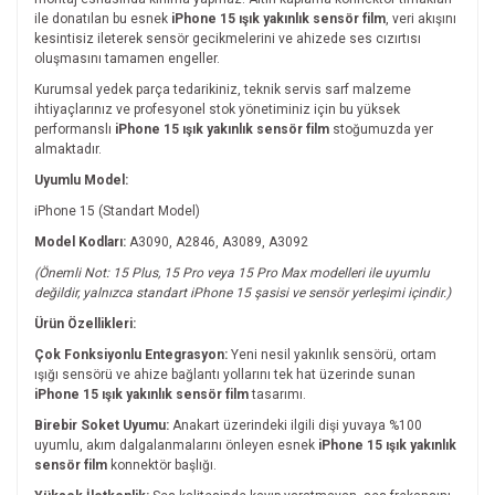
ile donatılan bu esnek
iPhone 15 ışık yakınlık sensör film
, veri akışını
kesintisiz ileterek sensör gecikmelerini ve ahizede ses cızırtısı
oluşmasını tamamen engeller.
Kurumsal yedek parça tedarikiniz, teknik servis sarf malzeme
ihtiyaçlarınız ve profesyonel stok yönetiminiz için bu yüksek
performanslı
iPhone 15 ışık yakınlık sensör film
stoğumuzda yer
almaktadır.
Uyumlu Model:
iPhone 15 (Standart Model)
Model Kodları:
A3090, A2846, A3089, A3092
(Önemli Not: 15 Plus, 15 Pro veya 15 Pro Max modelleri ile uyumlu
değildir, yalnızca standart iPhone 15 şasisi ve sensör yerleşimi içindir.)
Ürün Özellikleri:
Çok Fonksiyonlu Entegrasyon:
Yeni nesil yakınlık sensörü, ortam
ışığı sensörü ve ahize bağlantı yollarını tek hat üzerinde sunan
iPhone 15 ışık yakınlık sensör film
tasarımı.
Birebir Soket Uyumu:
Anakart üzerindeki ilgili dişi yuvaya %100
uyumlu, akım dalgalanmalarını önleyen esnek
iPhone 15 ışık yakınlık
sensör film
konnektör başlığı.