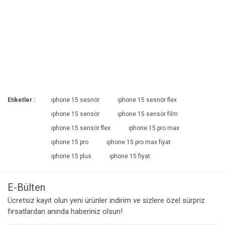
Etiketler :
ıphone 15 sesnör
ıphone 15 sesnör flex
ıphone 15 sensör
ıphone 15 sensör film
ıphone 15 sensör flex
ıphone 15 pro max
ıphone 15 pro
ıphone 15 pro max fiyat
ıphone 15 plus
ıphone 15 fiyat
E-Bülten
Ücretsiz kayıt olun yeni ürünler indirim ve sizlere özel sürpriz
fırsatlardan anında haberiniz olsun!