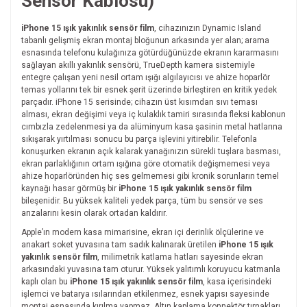
Sensör Kablosu)
iPhone 15 ışık yakınlık sensör film
, cihazınızın Dynamic Island
tabanlı gelişmiş ekran montaj bloğunun arkasında yer alan; arama
esnasında telefonu kulağınıza götürdüğünüzde ekranın kararmasını
sağlayan akıllı yakınlık sensörü, TrueDepth kamera sistemiyle
entegre çalışan yeni nesil ortam ışığı algılayıcısı ve ahize hoparlör
temas yollarını tek bir esnek şerit üzerinde birleştiren en kritik yedek
parçadır. iPhone 15 serisinde; cihazın üst kısımdan sıvı teması
alması, ekran değişimi veya iç kulaklık tamiri sırasında fleksi kablonun
cımbızla zedelenmesi ya da alüminyum kasa şasinin metal hatlarına
sıkışarak yırtılması sonucu bu parça işlevini yitirebilir. Telefonla
konuşurken ekranın açık kalarak yanağınızın sürekli tuşlara basması,
ekran parlaklığının ortam ışığına göre otomatik değişmemesi veya
ahize hoparlöründen hiç ses gelmemesi gibi kronik sorunların temel
kaynağı hasar görmüş bir
iPhone 15 ışık yakınlık sensör film
bileşenidir. Bu yüksek kaliteli yedek parça, tüm bu sensör ve ses
arızalarını kesin olarak ortadan kaldırır.
Apple’ın modern kasa mimarisine, ekran içi derinlik ölçülerine ve
anakart soket yuvasına tam sadık kalınarak üretilen
iPhone 15 ışık
yakınlık sensör film
, milimetrik katlama hatları sayesinde ekran
arkasındaki yuvasına tam oturur. Yüksek yalıtımlı koruyucu katmanla
kaplı olan bu
iPhone 15 ışık yakınlık sensör film
, kasa içerisindeki
işlemci ve batarya ısılarından etkilenmez, esnek yapısı sayesinde
montaj esnasında kırılma yapmaz. Altın kaplama konnektör tırnakları