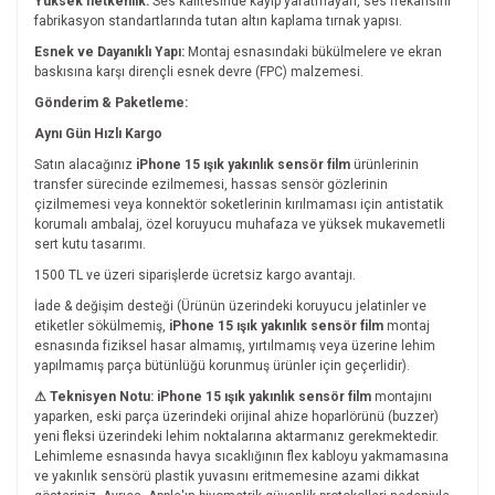
Yüksek İletkenlik:
Ses kalitesinde kayıp yaratmayan, ses frekansını
fabrikasyon standartlarında tutan altın kaplama tırnak yapısı.
Esnek ve Dayanıklı Yapı:
Montaj esnasındaki bükülmelere ve ekran
baskısına karşı dirençli esnek devre (FPC) malzemesi.
Gönderim & Paketleme:
Aynı Gün Hızlı Kargo
Satın alacağınız
iPhone 15 ışık yakınlık sensör film
ürünlerinin
transfer sürecinde ezilmemesi, hassas sensör gözlerinin
çizilmemesi veya konnektör soketlerinin kırılmaması için antistatik
korumalı ambalaj, özel koruyucu muhafaza ve yüksek mukavemetli
sert kutu tasarımı.
1500 TL ve üzeri siparişlerde ücretsiz kargo avantajı.
İade & değişim desteği (Ürünün üzerindeki koruyucu jelatinler ve
etiketler sökülmemiş,
iPhone 15 ışık yakınlık sensör film
montaj
esnasında fiziksel hasar almamış, yırtılmamış veya üzerine lehim
yapılmamış parça bütünlüğü korunmuş ürünler için geçerlidir).
⚠ Teknisyen Notu:
iPhone 15 ışık yakınlık sensör film
montajını
yaparken, eski parça üzerindeki orijinal ahize hoparlörünü (buzzer)
yeni fleksi üzerindeki lehim noktalarına aktarmanız gerekmektedir.
Lehimleme esnasında havya sıcaklığının flex kabloyu yakmamasına
ve yakınlık sensörü plastik yuvasını eritmemesine azami dikkat