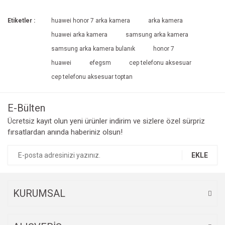
Etiketler :
huawei honor 7 arka kamera
arka kamera
huawei arka kamera
samsung arka kamera
samsung arka kamera bulanık
honor 7
huawei
efegsm
cep telefonu aksesuar
cep telefonu aksesuar toptan
E-Bülten
Ücretsiz kayıt olun yeni ürünler indirim ve sizlere özel sürpriz
fırsatlardan anında haberiniz olsun!
EKLE
KURUMSAL