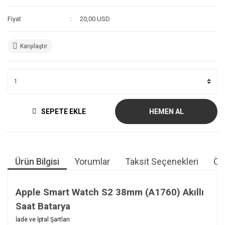
Fiyat
20,00 USD
Karşılaştır
SEPETE EKLE
HEMEN AL
Ürün Bilgisi
Yorumlar
Taksit Seçenekleri
Öne
Apple Smart Watch S2 38mm (A1760) Akıllı
Saat Batarya
Bu ürünün fiyat bilgisi, resim, ürün açıklamalarında ve diğer
İade ve İptal Şartları