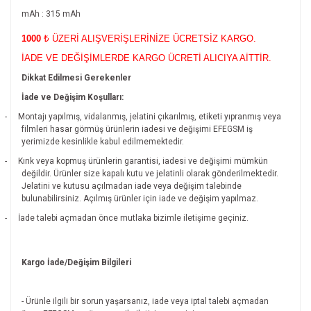
mAh : 315 mAh
1000
₺ ÜZERİ ALIŞVERİŞLERİNİZE ÜCRETSİZ KARGO.
İADE VE DEĞİŞİMLERDE KARGO ÜCRETİ ALICIYA AİTTİR.
Dikkat Edilmesi Gerekenler
İade ve Değişim Koşulları:
-
Montajı yapılmış, vidalanmış, jelatini çıkarılmış, etiketi yıpranmış veya
filmleri hasar görmüş ürünlerin iadesi ve değişimi EFEGSM iş
yerimizde kesinlikle kabul edilmemektedir.
-
Kırık veya kopmuş ürünlerin garantisi, iadesi ve değişimi mümkün
değildir.
Ürünler size kapalı kutu ve jelatinli olarak gönderilmektedir.
Jelatini ve kutusu açılmadan iade veya değişim talebinde
bulunabilirsiniz. Açılmış ürünler için iade ve değişim yapılmaz.
-
İade talebi açmadan önce mutlaka bizimle iletişime geçiniz.
Kargo İade/Değişim Bilgileri
- Ürünle ilgili bir sorun yaşarsanız, iade veya iptal talebi açmadan