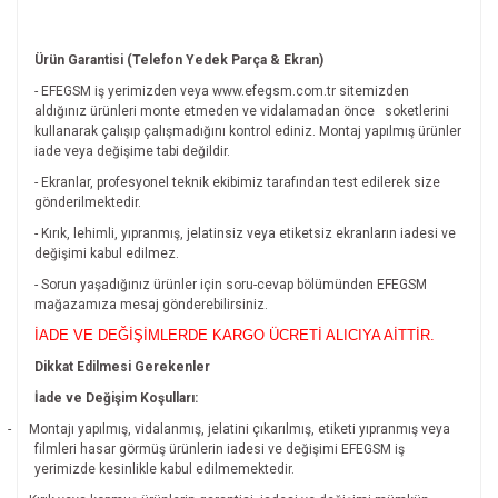
Ürün Garantisi (Telefon Yedek Parça & Ekran)
- EFEGSM iş yerimizden veya www.efegsm.com.tr sitemizden
aldığınız ürünleri monte etmeden ve vidalamadan önce
soketlerini
kullanarak çalışıp çalışmadığını kontrol ediniz. Montaj yapılmış ürünler
iade veya değişime tabi değildir.
- Ekranlar, profesyonel teknik ekibimiz tarafından test edilerek size
gönderilmektedir.
- Kırık, lehimli, yıpranmış, jelatinsiz veya etiketsiz ekranların iadesi ve
değişimi kabul edilmez.
- Sorun yaşadığınız ürünler için soru-cevap bölümünden EFEGSM
mağazamıza mesaj gönderebilirsiniz.
İADE VE DEĞİŞİMLERDE KARGO ÜCRETİ ALICIYA AİTTİR.
Dikkat Edilmesi Gerekenler
İade ve Değişim Koşulları:
-
Montajı yapılmış, vidalanmış, jelatini çıkarılmış, etiketi yıpranmış veya
filmleri hasar görmüş ürünlerin iadesi ve değişimi EFEGSM iş
yerimizde kesinlikle kabul edilmemektedir.