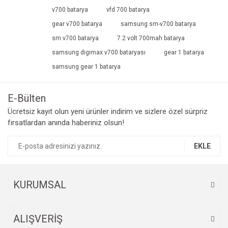
v700 batarya
vfd 700 batarya
gear v700 batarya
samsung sm-v700 batarya
sm v700 batarya
7.2 volt 700mah batarya
samsung digimax v700 bataryası
gear 1 batarya
samsung gear 1 batarya
E-Bülten
Ücretsiz kayıt olun yeni ürünler indirim ve sizlere özel sürpriz
fırsatlardan anında haberiniz olsun!
EKLE
KURUMSAL
ALIŞVERİŞ