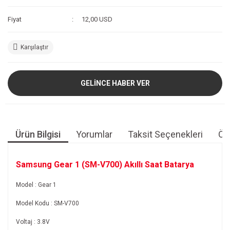
Fiyat
12,00 USD
Karşılaştır
GELİNCE HABER VER
Ürün Bilgisi
Yorumlar
Taksit Seçenekleri
Öne
Samsung Gear 1 (SM-V700) Akıllı Saat Batarya
Model : Gear 1
Model Kodu : SM-V700
Voltaj : 3.8V