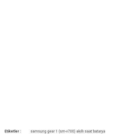
Etiketler :
samsung gear 1 (sm-v700) akıllı saat batarya