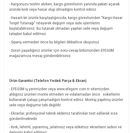
- Kargonuzu teslim alırken, kargo görevlisinin yanında paketi açarak
üründe kırık veya hasar olup olmadığını kontrol ediniz.
- Hasarlı bir ürünle karşılaştığınızda, kargo görevlisinden "Kargo Hasar
Tespit Tutanağı" isteyerek değişim veya iade işlemlerini
başlatabilirsiniz. Bu tutanak olmadan yapılan iade veya değişim
talepleri kabul edilmez.
- Sipariş vermeden önce bu bilgileri dikkatlice okuyunuz.
- Sorun yaşadığınız ürünler için soru-cevap bölümünden EFEGSM
mağazamıza mesaj gönderebilirsiniz.
Ürün Garantisi (Telefon Yedek Parça & Ekran)
- EFEGSM iş yerimizden veya www.efegsm.com.tr sitemizden
aldığınız ürünleri monte etmeden ve vidalamadan önce
soketlerini
kullanarak çalışıp çalışmadığını kontrol ediniz. Montaj yapılmış ürünler
iade veya değişime tabi değildir.
- Ekranlar, profesyonel teknik ekibimiz tarafından test edilerek size
gönderilmektedir.
- Kırık, lehimli, yıpranmış, jelatinsiz veya etiketsiz ekranların iadesi ve
değişimi kabul edilmez.