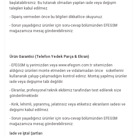
başlatabilirsiniz. Bu tutanak olmadan yapılan iade veya değişim
talepleri kabul edilmez.
- Sipariş vermeden önce bu bilgileri dikkatlice okuyunuz.
- Sorun yaşadığınız ürünler için soru-cevap bölümünden EFEGSM
mağazamıza mesaj gönderebilirsiniz.
Ürün Garantisi (Telefon Yedek Parça & Ekran)
- EFEGSM iş yerimizden veya www.efegsm.com.tr sitemizden
aldığınız ürünleri monte etmeden ve vidalamadan önce
soketlerini
kullanarak çalışıp çalışmadığını kontrol ediniz. Montaj yapılmış ürünler
iade veya değişime tabi değildir.
- Ekranlar, profesyonel teknik ekibimiz tarafından test edilerek size
gönderilmektedir.
- Kırık, lehimli, yıpranmış, jelatinsiz veya etiketsiz ekranların iadesi ve
değişimi kabul edilmez.
- Sorun yaşadığınız ürünler için soru-cevap bölümünden EFEGSM
mağazamıza mesaj gönderebilirsiniz.
Bu ürünün fiyat bilgisi, resim, ürün açıklamalarında ve diğer
İade ve İptal Şartları