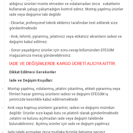
aldığınız ürünleri monte etmeden ve vidalamadan önce
soketlerini
kullanarak çalışıp çalışmadığını kontrol ediniz. Montaj yapılmış ürünler
iade veya değişime tabi değildir.
- Ekranlar, profesyonel teknik ekibimiz tarafından test edilerek size
gönderilmektedir.
- Kırık, lehimli, yıpranmış, jelatinsiz veya etiketsiz ekranların iadesi ve
değişimi kabul edilmez.
- Sorun yaşadığınız ürünler için soru-cevap bölümünden EFEGSM
mağazamıza mesaj gönderebilirsiniz.
İADE VE DEĞİŞİMLERDE KARGO ÜCRETİ ALICIYA AİTTİR.
Dikkat Edilmesi Gerekenler
İade ve Değişim Koşulları:
-
Montajı yapılmış, vidalanmış, jelatini çıkarılmış, etiketi yıpranmış veya
filmleri hasar görmüş ürünlerin iadesi ve değişimi EFEGSM iş
yerimizde kesinlikle kabul edilmemektedir.
-
Kırık veya kopmuş ürünlerin garantisi, iadesi ve değişimi mümkün
değildir.
Ürünler size kapalı kutu ve jelatinli olarak gönderilmektedir.
Jelatini ve kutusu açılmadan iade veya değişim talebinde
bulunabilirsiniz. Açılmış ürünler için iade ve değişim yapılmaz.
-
İade talebi açmadan önce mutlaka bizimle iletişime geçiniz.