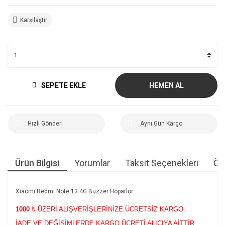
Karşılaştır
SEPETE EKLE
HEMEN AL
Hızlı Gönderi
Aynı Gün Kargo
Ürün Bilgisi
Yorumlar
Taksit Seçenekleri
Öne
Xiaomi Redmi Note 13 4G Buzzer Hoparlör
1000
₺ ÜZERİ ALIŞVERİŞLERİNİZE ÜCRETSİZ KARGO.
İADE VE DEĞİŞİMLERDE KARGO ÜCRETİ ALICIYA AİTTİR.