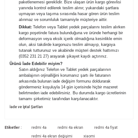
paketlenemesi gereklidir. Bize ulaşan ürün kargo görevlisi
yanında kontrol edilerek teslim alınır, yukarıdaki şartlara
uymayan veya taşıma sırasında hasar gören ürün teslim
alınmaz ve sorumluluk tamamiyle müşteriye aittir.
Dikkat:
Telefon veya Tablet yedek parçalarını teslim alırken
kargo poşetinde fatura bulunduğuna ve üründe herhangi bir
deformasyon veya eksik içerik olmadığına kesinlikle emin
olun, aksi takdirde kargonuzu teslim almayıp, kargoya
tutanak tutturunuz ve akabinde müşteri destek hattımızı
(0352 231 21 27) arayarak şikayet kaydı açtırınız.
Ürünü İade Edebilir miyim?
Satın aldığınız Telefon ve Tablet yedek parçalarının
ambalajının orjinalliğini korumanız şartı ile faturanın
arkasında bulunan iade değişim formunu doldurarak
göndermeniz koşuluyla 14 gün içerisinde hiçbir mazeret
belirtmeden iade edebilirsiniz. Bu durumda kargo ücretlerinin
tamamı şirketimiz tarafından karşılanacaktır.
Bu ürünün fiyat bilgisi, resim, ürün açıklamalarında ve diğer
İade ve İptal Şartları
konularda yetersiz gördüğünüz noktaları öneri formunu
Bu ürüne ilk yorumu siz yapın!
kullanarak tarafımıza iletebilirsiniz.
İade ve İptal Şartları'na ulaşmak için
Görüş ve önerileriniz için teşekkür ederiz.
Etiketler :
redmi 4a
redmi 4a ekran
redmi 4a fiyat
tıklayınız.
Yorum Yaz
redmi 4a ekran değişimi
xiaomi