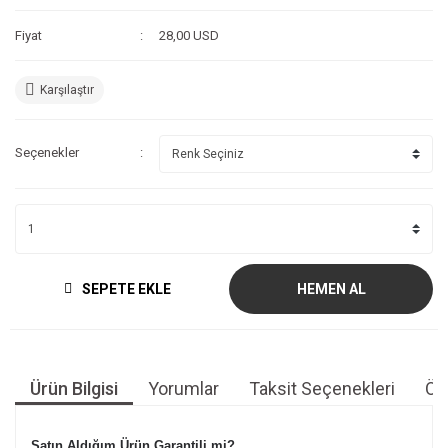
Fiyat
28,00 USD
Karşılaştır
Seçenekler
SEPETE EKLE
HEMEN AL
Ürün Bilgisi
Yorumlar
Taksit Seçenekleri
Öne
Satın Aldığım Ürün Garantili mi?