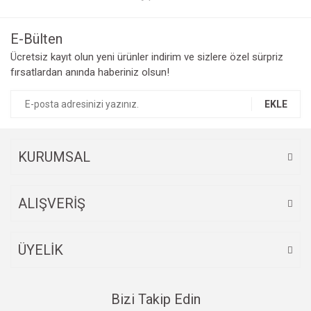
Ürün resmi kalitesiz, bozuk veya görüntülenemiyor.
Ürün açıklamasında eksik bilgiler bulunuyor.
E-Bülten
Ürün bilgilerinde hatalar bulunuyor.
Ücretsiz kayıt olun yeni ürünler indirim ve sizlere özel sürpriz
Ürün fiyatı diğer sitelerden daha pahalı.
fırsatlardan anında haberiniz olsun!
Bu ürüne benzer farklı alternatifler olmalı.
EKLE
KURUMSAL
Gönder
ALIŞVERİŞ
ÜYELİK
Bizi Takip Edin