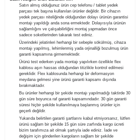
Satın almış olduğunuz ürün cep telefonu / tablet yedek
parçası tek başına kullanılan ürünler değildir. Bir cihazın
yedek parçası niteliğinde olduğundan dolayı ürünün garantisi
montajı yapıldığı anda sona ermektedir. Dolayısıyla ürünün
sağlamlığını ve çalışabilirliğini montaj yapmadan önce
sadece soketlerinden takarak test ediniz.
Üzerindeki jelatinleri herhangi bir sebeple sökülmüş, cihaza
montajı yapılmış, lehimlenmiş yada orjinalliği bozulmuş ürün
garanti kapsamına girmemektedir.
Ürünü test ederken yada montajı yapılırken özellikle flex
kablosu aşırı hassas olduğundan titizlikle kontrol edilmesi
gereklidir. Flex kablosunda herhangi bir deformasyon
meydana gelmesi yine ürünü garanti kapsamı dışında
bırakmaktadır.
Bu ürünler herhangi bir şekide montajı yapılmadığı taktirde 30
gün süre boyunca raf garanti kapsamındadır. 30 gün garanti
süresi hiçbir şekilde kullanılmaya başlanmış ürünler için
geçerli değildir.
Yukarıda belirtilen garanti şartlarını kabul etmiyorsanız, lütfen
ürünü sağlam bir şekilde 15 gün süre zarfında kargo ücreti
bizim tarafımıza ait olmak şartıyla iade ediniz. İade ve
değişim için gönderilen kargoların sağlam bir şekilde