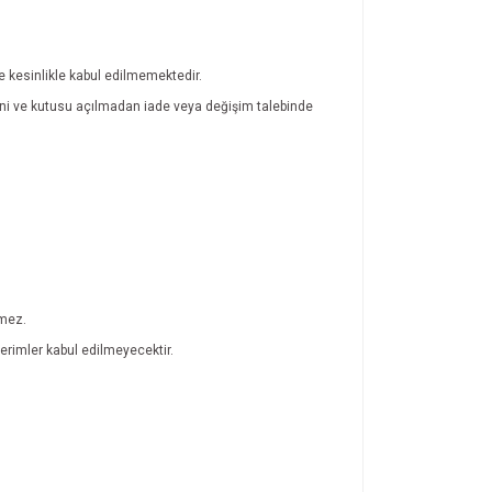
de kesinlikle kabul edilmemektedir.
atini ve kutusu açılmadan iade veya değişim talebinde
lmez.
rimler kabul edilmeyecektir.