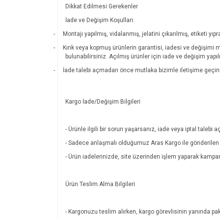
Dikkat Edilmesi Gerekenler
İade ve Değişim Koşulları:
-
Montajı yapılmış, vidalanmış, jelatini çıkarılmış, etiketi 
-
Kırık veya kopmuş ürünlerin garantisi, iadesi ve değişimi 
bulunabilirsiniz. Açılmış ürünler için iade ve değişim yapı
-
İade talebi açmadan önce mutlaka bizimle iletişime geçin
Kargo İade/Değişim Bilgileri
- Ürünle ilgili bir sorun yaşarsanız, iade veya iptal tal
- Sadece anlaşmalı olduğumuz Aras Kargo ile gönderilen ü
- Ürün iadelerinizde, site üzerinden işlem yaparak kamp
Ürün Teslim Alma Bilgileri
- Kargonuzu teslim alırken, kargo görevlisinin yanında pak