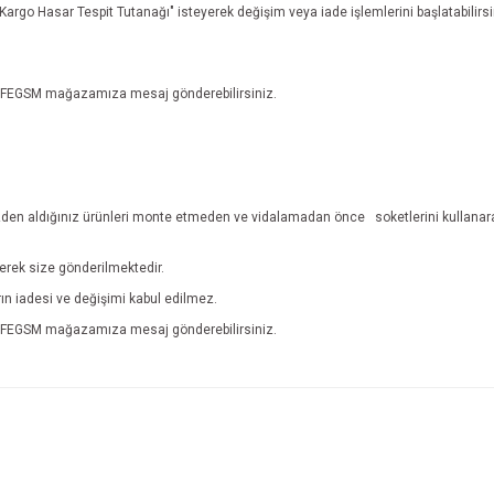
n "Kargo Hasar Tespit Tutanağı" isteyerek değişim veya iade işlemlerini başlatabili
n EFEGSM mağazamıza mesaj gönderebilirsiniz.
den aldığınız ürünleri monte etmeden ve vidalamadan önce
soketlerini kullanar
lerek size gönderilmektedir.
ların iadesi ve değişimi kabul edilmez.
n EFEGSM mağazamıza mesaj gönderebilirsiniz.
e diğer konularda yetersiz gördüğünüz noktaları öneri formunu kullanarak tarafım
İade ve İptal Şartları'na ulaşmak için tıklayınız.
Bu ürüne ilk yorumu siz yapın!
r.
Yorum Yaz