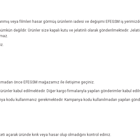
yıpranmış veya filmleri hasar görmüş ürünlerin iadesi ve değişimi EFEGSM iş yerimiz
mümkün değildir.
Ürünler size kapalı kutu ve jelatinli olarak gönderilmektedir. Jel
lmaz.
iz.
ebi açmadan önce EFEGSM mağazamız ile iletişime geçiniz.
rünler kabul edilmektedir. Diğer kargo firmalarıyla yapılan gönderimler kabul edi
anya kodu kullanmanız gerekmektedir. Kampanya kodu kullanılmadan yapılan gönde
eti açarak üründe kırık veya hasar olup olmadığını kontrol ediniz.