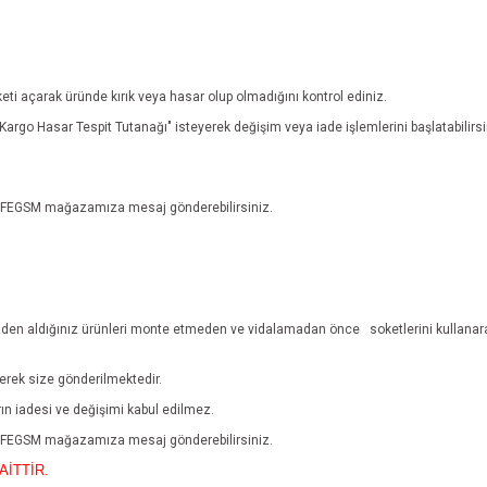
eti açarak üründe kırık veya hasar olup olmadığını kontrol ediniz.
n "Kargo Hasar Tespit Tutanağı" isteyerek değişim veya iade işlemlerini başlatabili
n EFEGSM mağazamıza mesaj gönderebilirsiniz.
den aldığınız ürünleri monte etmeden ve vidalamadan önce
soketlerini kullanar
lerek size gönderilmektedir.
ların iadesi ve değişimi kabul edilmez.
n EFEGSM mağazamıza mesaj gönderebilirsiniz.
AİTTİR.