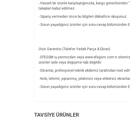
- Hasarlı bir ürünle karşılaştığınızda, kargo görevlisinde
talepleri kabul edilmez.
- Sipariş vermeden önce bu bilgileri dikkatlice okuyunuz.
- Sorun yaşadığınız ürünler için soru-cevap bölümünde
Ürün Garantisi (Telefon Yedek Parça & Ekran)
- EFEGSM iş yerimizden veya www.efegsm.com.tr sitemiz
ürünler iade veya değişime tabi değildir.
- Ekranlar, profesyonel teknik ekibimiz tarafından test edi
- Kırık, lehimli, yıpranmış, jelatinsiz veya etiketsiz ekran
- Sorun yaşadığınız ürünler için soru-cevap bölümünde
Bu ürünün fiyat bilgisi, resim, ürün açıklamalarında v
Görüş ve önerileriniz için teşekkür ederiz.
TAVSİYE ÜRÜNLER
Ürün resmi kalitesiz, bozuk veya görüntülenemiyo
Ürün açıklamasında eksik bilgiler bulunuyor.