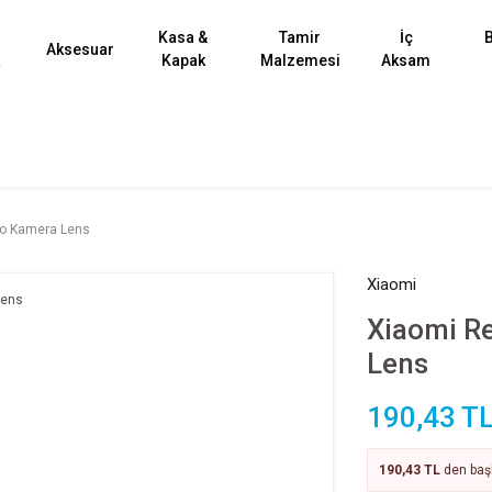
Kasa &
Tamir
İç
B
Aksesuar
k
Kapak
Malzemesi
Aksam
ro Kamera Lens
Xiaomi
Xiaomi R
Lens
190,43 T
190,43 TL
den başl