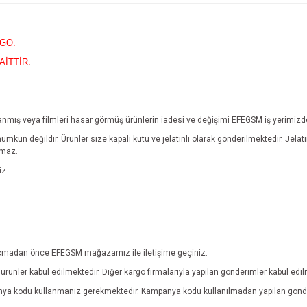
RGO.
AİTTİR.
yıpranmış veya filmleri hasar görmüş ürünlerin iadesi ve değişimi EFEGSM iş yerimiz
mümkün değildir.
Ürünler size kapalı kutu ve jelatinli olarak gönderilmektedir. Jel
lmaz.
iz.
ebi açmadan önce EFEGSM mağazamız ile iletişime geçiniz.
rünler kabul edilmektedir. Diğer kargo firmalarıyla yapılan gönderimler kabul edi
anya kodu kullanmanız gerekmektedir. Kampanya kodu kullanılmadan yapılan gönde