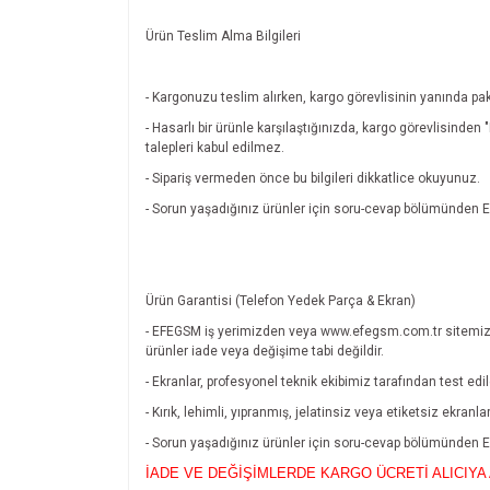
Ürün Teslim Alma Bilgileri
- Kargonuzu teslim alırken, kargo görevlisinin yanında pak
- Hasarlı bir ürünle karşılaştığınızda, kargo görevlisinde
talepleri kabul edilmez.
- Sipariş vermeden önce bu bilgileri dikkatlice okuyunuz.
- Sorun yaşadığınız ürünler için soru-cevap bölümünde
Ürün Garantisi (Telefon Yedek Parça & Ekran)
- EFEGSM iş yerimizden veya www.efegsm.com.tr sitemiz
ürünler iade veya değişime tabi değildir.
- Ekranlar, profesyonel teknik ekibimiz tarafından test edi
- Kırık, lehimli, yıpranmış, jelatinsiz veya etiketsiz ekran
- Sorun yaşadığınız ürünler için soru-cevap bölümünde
İADE VE DEĞİŞİMLERDE KARGO ÜCRETİ ALICIYA 