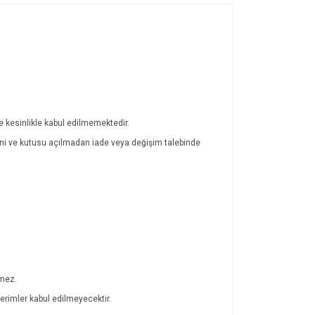
de kesinlikle kabul edilmemektedir.
atini ve kutusu açılmadan iade veya değişim talebinde
lmez.
rimler kabul edilmeyecektir.