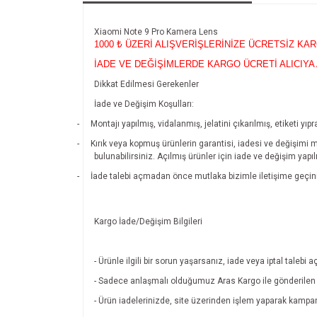
Xiaomi Note 9 Pro Kamera Lens
1000
₺ ÜZERİ ALIŞVERİŞLERİNİZE ÜCRETSİZ KA
İADE VE DEĞİŞİMLERDE KARGO ÜCRETİ ALICIYA 
Dikkat Edilmesi Gerekenler
İade ve Değişim Koşulları:
-
Montajı yapılmış, vidalanmış, jelatini çıkarılmış, etiketi 
-
Kırık veya kopmuş ürünlerin garantisi, iadesi ve değişimi 
bulunabilirsiniz. Açılmış ürünler için iade ve değişim yapı
-
İade talebi açmadan önce mutlaka bizimle iletişime geçin
Kargo İade/Değişim Bilgileri
- Ürünle ilgili bir sorun yaşarsanız, iade veya iptal tal
- Sadece anlaşmalı olduğumuz Aras Kargo ile gönderilen ü
- Ürün iadelerinizde, site üzerinden işlem yaparak kamp