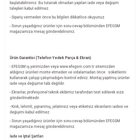
başlatabilirsiniz. Bu tutanak olmadan yapılan iade veya değişim
talepleri kabul edilmez.
- Sipariş vermeden önce bu bilgileri dikkatlice okuyunuz.
- Sorun yaşadığınız ürünler için soru-cevap bölümünden EFEGSM
mağazamıza mesaj gönderebilirsiniz.
Ürün Garantisi (Telefon Yedek Parça & Ekran)
- EFEGSM iş yerimizden veya www.efegsm.com.tr sitemizden
aldığınız ürünleri monte etmeden ve vidalamadan önce
soketlerini
kullanarak çalışıp çalışmadığını kontrol ediniz. Montaj yapılmış ürünler
iade veya değişime tabi değildir.
- Ekranlar, profesyonel teknik ekibimiz tarafından test edilerek size
gönderilmektedir.
- Kırık, lehimli, yıpranmış, jelatinsiz veya etiketsiz ekranların iadesi ve
değişimi kabul edilmez.
- Sorun yaşadığınız ürünler için soru-cevap bölümünden EFEGSM
mağazamıza mesaj gönderebilirsiniz.
Bu ürünün fiyat bilgisi, resim, ürün açıklamalarında ve diğer
İade ve İptal Şartları