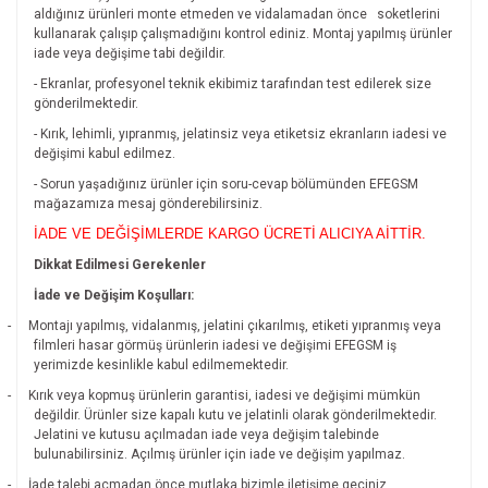
aldığınız ürünleri monte etmeden ve vidalamadan önce
soketlerini
kullanarak çalışıp çalışmadığını kontrol ediniz. Montaj yapılmış ürünler
iade veya değişime tabi değildir.
- Ekranlar, profesyonel teknik ekibimiz tarafından test edilerek size
gönderilmektedir.
- Kırık, lehimli, yıpranmış, jelatinsiz veya etiketsiz ekranların iadesi ve
değişimi kabul edilmez.
- Sorun yaşadığınız ürünler için soru-cevap bölümünden EFEGSM
mağazamıza mesaj gönderebilirsiniz.
İADE VE DEĞİŞİMLERDE KARGO ÜCRETİ ALICIYA AİTTİR.
Dikkat Edilmesi Gerekenler
İade ve Değişim Koşulları:
-
Montajı yapılmış, vidalanmış, jelatini çıkarılmış, etiketi yıpranmış veya
filmleri hasar görmüş ürünlerin iadesi ve değişimi EFEGSM iş
yerimizde kesinlikle kabul edilmemektedir.
-
Kırık veya kopmuş ürünlerin garantisi, iadesi ve değişimi mümkün
değildir.
Ürünler size kapalı kutu ve jelatinli olarak gönderilmektedir.
Jelatini ve kutusu açılmadan iade veya değişim talebinde
bulunabilirsiniz. Açılmış ürünler için iade ve değişim yapılmaz.
-
İade talebi açmadan önce mutlaka bizimle iletişime geçiniz.