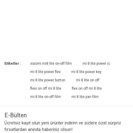
Etiketler :
xiaomi mi8 lite on-off film
mi 8 lite power ic
mi 8 lite power flex
mi 8 lite power key
mi 8 lite power button
mi 8 lite on off
flexi on off mi 8 lite
flex on off mi 8 lite
mi 8 lite on-off film
mi 8 lite yan film
E-Bülten
Ücretsiz kayıt olun yeni ürünler indirim ve sizlere özel sürpriz
fırsatlardan anında haberiniz olsun!