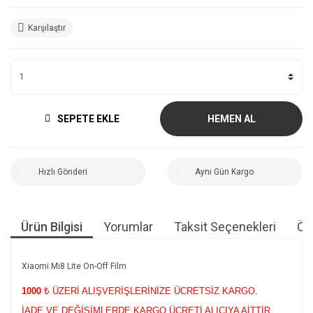
Karşılaştır
SEPETE EKLE
HEMEN AL
Hızlı Gönderi
Aynı Gün Kargo
Ürün Bilgisi
Yorumlar
Taksit Seçenekleri
Öne
Xiaomi Mi8 Lite On-Off Film
1000
₺ ÜZERİ ALIŞVERİŞLERİNİZE ÜCRETSİZ KARGO.
İADE VE DEĞİŞİMLERDE KARGO ÜCRETİ ALICIYA AİTTİR.