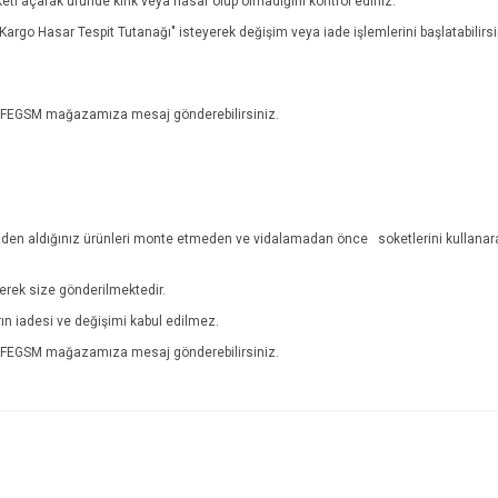
eti açarak üründe kırık veya hasar olup olmadığını kontrol ediniz.
n "Kargo Hasar Tespit Tutanağı" isteyerek değişim veya iade işlemlerini başlatabili
n EFEGSM mağazamıza mesaj gönderebilirsiniz.
den aldığınız ürünleri monte etmeden ve vidalamadan önce
soketlerini kullanar
lerek size gönderilmektedir.
ların iadesi ve değişimi kabul edilmez.
n EFEGSM mağazamıza mesaj gönderebilirsiniz.
e diğer konularda yetersiz gördüğünüz noktaları öneri formunu kullanarak tarafım
İade ve İptal Şartları'na ulaşmak için tıklayınız.
r.