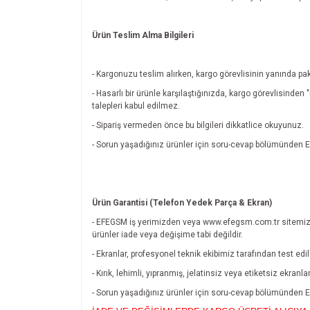
Ürün Teslim Alma Bilgileri
- Kargonuzu teslim alırken, kargo görevlisinin yanında pak
- Hasarlı bir ürünle karşılaştığınızda, kargo görevlisinde
talepleri kabul edilmez.
- Sipariş vermeden önce bu bilgileri dikkatlice okuyunuz.
- Sorun yaşadığınız ürünler için soru-cevap bölümünde
Ürün Garantisi (Telefon Yedek Parça & Ekran)
- EFEGSM iş yerimizden veya www.efegsm.com.tr sitemiz
ürünler iade veya değişime tabi değildir.
- Ekranlar, profesyonel teknik ekibimiz tarafından test edi
- Kırık, lehimli, yıpranmış, jelatinsiz veya etiketsiz ekran
- Sorun yaşadığınız ürünler için soru-cevap bölümünde