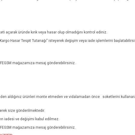
eti açarak üründe kırık veya hasar olup olmadığını kontrol ediniz.
n "Kargo Hasar Tespit Tutanağı" isteyerek değişim veya iade işlemlerini başlatabili
n EFEGSM mağazamıza mesaj gönderebilirsiniz.
den aldığınız ürünleri monte etmeden ve vidalamadan önce
soketlerini kullanar
lerek size gönderilmektedir.
ların iadesi ve değişimi kabul edilmez.
n EFEGSM mağazamıza mesaj gönderebilirsiniz.