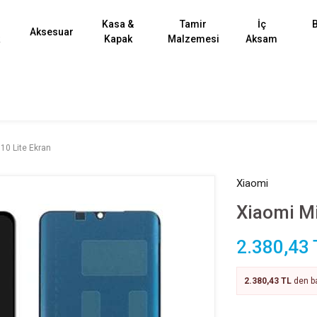
Kasa &
Tamir
İç
B
Aksesuar
k
Kapak
Malzemesi
Aksam
10 Lite Ekran
Xiaomi
Xiaomi Mi
2.380,43 
2.380,43 TL
den ba