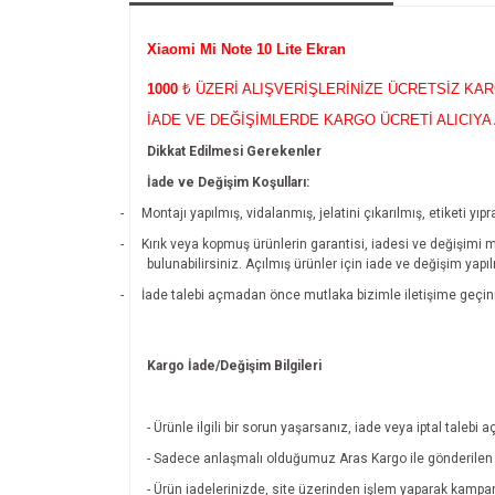
Xiaomi Mi Note 10 Lite Ekran
1000
₺ ÜZERİ ALIŞVERİŞLERİNİZE ÜCRETSİZ KA
İADE VE DEĞİŞİMLERDE KARGO ÜCRETİ ALICIYA 
Dikkat Edilmesi Gerekenler
İade ve Değişim Koşulları:
-
Montajı yapılmış, vidalanmış, jelatini çıkarılmış, etiketi 
-
Kırık veya kopmuş ürünlerin garantisi, iadesi ve değişimi 
bulunabilirsiniz. Açılmış ürünler için iade ve değişim yapı
-
İade talebi açmadan önce mutlaka bizimle iletişime geçin
Kargo İade/Değişim Bilgileri
- Ürünle ilgili bir sorun yaşarsanız, iade veya iptal tal
- Sadece anlaşmalı olduğumuz Aras Kargo ile gönderilen ü
- Ürün iadelerinizde, site üzerinden işlem yaparak kamp