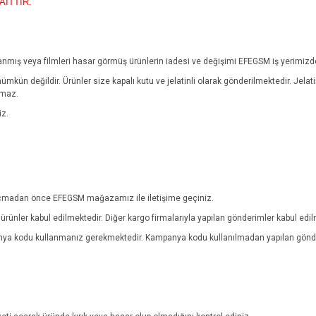
AİTTİR.
yıpranmış veya filmleri hasar görmüş ürünlerin iadesi ve değişimi EFEGSM iş yerimiz
mümkün değildir.
Ürünler size kapalı kutu ve jelatinli olarak gönderilmektedir. Jel
lmaz.
iz.
ebi açmadan önce EFEGSM mağazamız ile iletişime geçiniz.
rünler kabul edilmektedir. Diğer kargo firmalarıyla yapılan gönderimler kabul edi
anya kodu kullanmanız gerekmektedir. Kampanya kodu kullanılmadan yapılan gönde