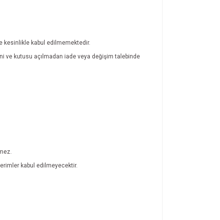
de kesinlikle kabul edilmemektedir.
atini ve kutusu açılmadan iade veya değişim talebinde
lmez.
rimler kabul edilmeyecektir.