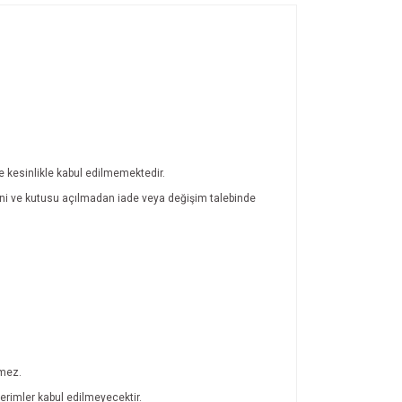
de kesinlikle kabul edilmemektedir.
atini ve kutusu açılmadan iade veya değişim talebinde
lmez.
rimler kabul edilmeyecektir.