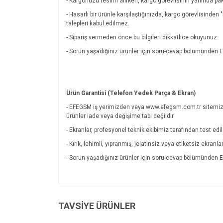
- Kargonuzu teslim alırken, kargo görevlisinin yanında pak
- Hasarlı bir ürünle karşılaştığınızda, kargo görevlisinde
talepleri kabul edilmez.
- Sipariş vermeden önce bu bilgileri dikkatlice okuyunuz.
- Sorun yaşadığınız ürünler için soru-cevap bölümünde
Ürün Garantisi (Telefon Yedek Parça & Ekran)
- EFEGSM iş yerimizden veya www.efegsm.com.tr sitemiz
ürünler iade veya değişime tabi değildir.
- Ekranlar, profesyonel teknik ekibimiz tarafından test edi
- Kırık, lehimli, yıpranmış, jelatinsiz veya etiketsiz ekran
- Sorun yaşadığınız ürünler için soru-cevap bölümünde
Bu ürünün fiyat bilgisi, resim, ürün açıklamalarında v
Görüş ve önerileriniz için teşekkür ederiz.
TAVSİYE ÜRÜNLER
Kalite
Ürün resmi kalitesiz, bozuk veya görüntülenemiyo
Ürün açıklamasında eksik bilgiler bulunuyor.