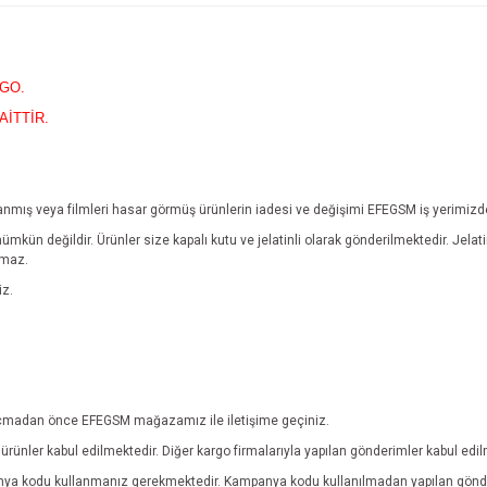
RGO.
AİTTİR.
yıpranmış veya filmleri hasar görmüş ürünlerin iadesi ve değişimi EFEGSM iş yerimiz
mümkün değildir.
Ürünler size kapalı kutu ve jelatinli olarak gönderilmektedir. Jel
lmaz.
iz.
ebi açmadan önce EFEGSM mağazamız ile iletişime geçiniz.
rünler kabul edilmektedir. Diğer kargo firmalarıyla yapılan gönderimler kabul edi
anya kodu kullanmanız gerekmektedir. Kampanya kodu kullanılmadan yapılan gönde