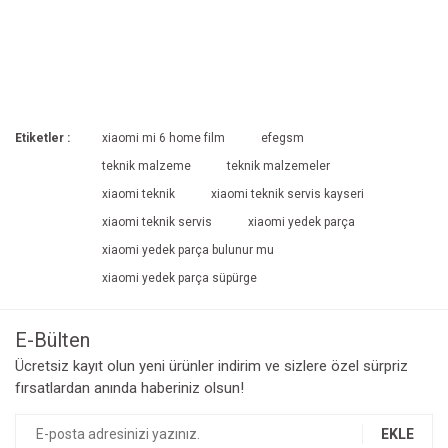
Etiketler :
xiaomi mi 6 home film
efegsm
teknik malzeme
teknik malzemeler
xiaomi teknik
xiaomi teknik servis kayseri
xiaomi teknik servis
xiaomi yedek parça
xiaomi yedek parça bulunur mu
xiaomi yedek parça süpürge
E-Bülten
Ücretsiz kayıt olun yeni ürünler indirim ve sizlere özel sürpriz
fırsatlardan anında haberiniz olsun!
EKLE