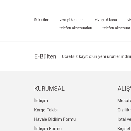
Etiketler :
vivo y16 kasası
vivo y16 kasa
vi
telefon aksesuarları
telefon aksesuar
E-Bülten
Ücretsiz kayıt olun yeni ürünler indir
KURUMSAL
ALIŞ
İletişim
Mesafe
Kargo Takibi
Gizlili
Havale Bildirim Formu
İptal v
İletişim Formu
Kişisel