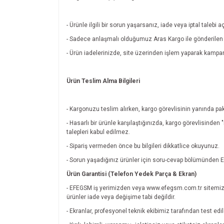
- Ürünle ilgili bir sorun yaşarsanız, iade veya iptal tal
- Sadece anlaşmalı olduğumuz Aras Kargo ile gönderilen ü
- Ürün iadelerinizde, site üzerinden işlem yaparak kamp
Ürün Teslim Alma Bilgileri
- Kargonuzu teslim alırken, kargo görevlisinin yanında pak
- Hasarlı bir ürünle karşılaştığınızda, kargo görevlisinde
talepleri kabul edilmez.
- Sipariş vermeden önce bu bilgileri dikkatlice okuyunuz.
- Sorun yaşadığınız ürünler için soru-cevap bölümünde
Ürün Garantisi (Telefon Yedek Parça & Ekran)
- EFEGSM iş yerimizden veya www.efegsm.com.tr sitemiz
ürünler iade veya değişime tabi değildir.
- Ekranlar, profesyonel teknik ekibimiz tarafından test edi