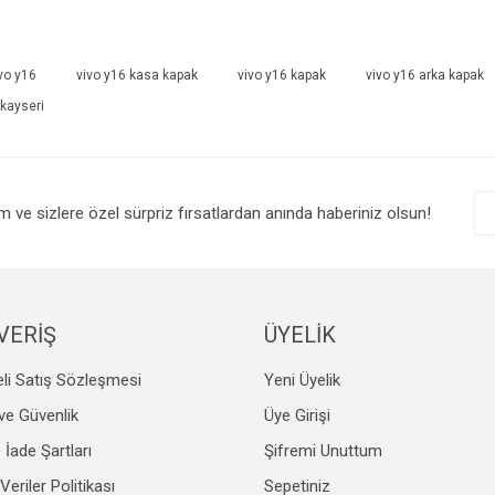
vo y16
vivo y16 kasa kapak
vivo y16 kapak
vivo y16 arka kapak
 kayseri
im ve sizlere özel sürpriz fırsatlardan anında haberiniz olsun!
VERİŞ
ÜYELİK
li Satış Sözleşmesi
Yeni Üyelik
k ve Güvenlik
Üye Girişi
e İade Şartları
Şifremi Unuttum
 Veriler Politikası
Sepetiniz