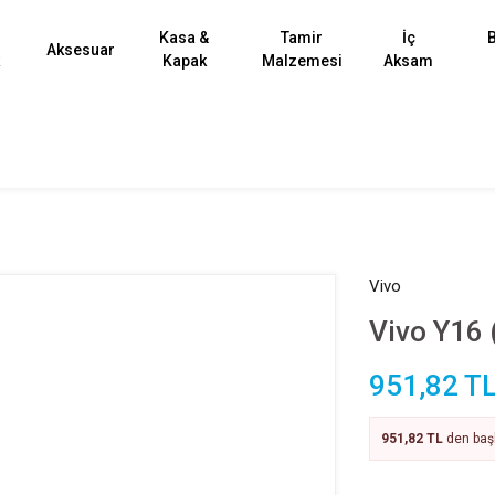
Kasa &
Tamir
İç
B
Aksesuar
k
Kapak
Malzemesi
Aksam
Vivo
Vivo Y16
951,82 T
951,82 TL
den başl