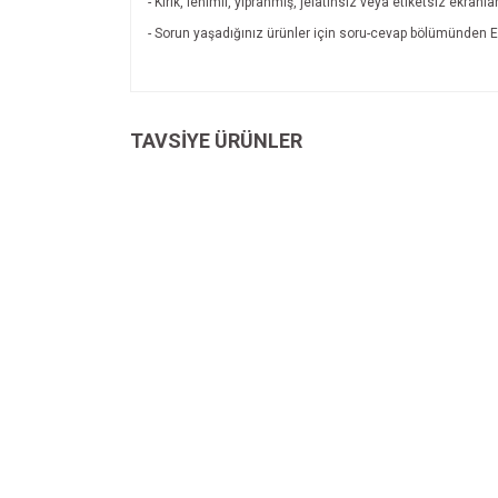
- Kırık, lehimli, yıpranmış, jelatinsiz veya etiketsiz ekran
- Sorun yaşadığınız ürünler için soru-cevap bölümünde
Bu ürünün fiyat bilgisi, resim, ürün açıklamalarında v
Görüş ve önerileriniz için teşekkür ederiz.
TAVSİYE ÜRÜNLER
Ürün resmi kalitesiz, bozuk veya görüntülenemiyo
Ürün açıklamasında eksik bilgiler bulunuyor.
Ürün bilgilerinde hatalar bulunuyor.
Ürün fiyatı diğer sitelerden daha pahalı.
Bu ürüne benzer farklı alternatifler olmalı.