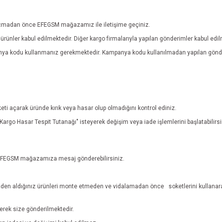
ebi açmadan önce EFEGSM mağazamız ile iletişime geçiniz.
rünler kabul edilmektedir. Diğer kargo firmalarıyla yapılan gönderimler kabul edi
anya kodu kullanmanız gerekmektedir. Kampanya kodu kullanılmadan yapılan gönde
eti açarak üründe kırık veya hasar olup olmadığını kontrol ediniz.
n "Kargo Hasar Tespit Tutanağı" isteyerek değişim veya iade işlemlerini başlatabili
n EFEGSM mağazamıza mesaj gönderebilirsiniz.
den aldığınız ürünleri monte etmeden ve vidalamadan önce
soketlerini kullanar
lerek size gönderilmektedir.