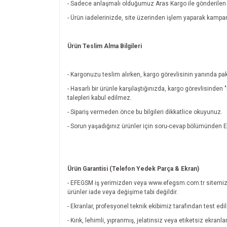
- Sadece anlaşmalı olduğumuz Aras Kargo ile gönderilen ü
- Ürün iadelerinizde, site üzerinden işlem yaparak kamp
Ürün Teslim Alma Bilgileri
- Kargonuzu teslim alırken, kargo görevlisinin yanında pak
- Hasarlı bir ürünle karşılaştığınızda, kargo görevlisinde
talepleri kabul edilmez.
- Sipariş vermeden önce bu bilgileri dikkatlice okuyunuz.
- Sorun yaşadığınız ürünler için soru-cevap bölümünde
Ürün Garantisi (Telefon Yedek Parça & Ekran)
- EFEGSM iş yerimizden veya www.efegsm.com.tr sitemiz
ürünler iade veya değişime tabi değildir.
- Ekranlar, profesyonel teknik ekibimiz tarafından test edi
- Kırık, lehimli, yıpranmış, jelatinsiz veya etiketsiz ekran