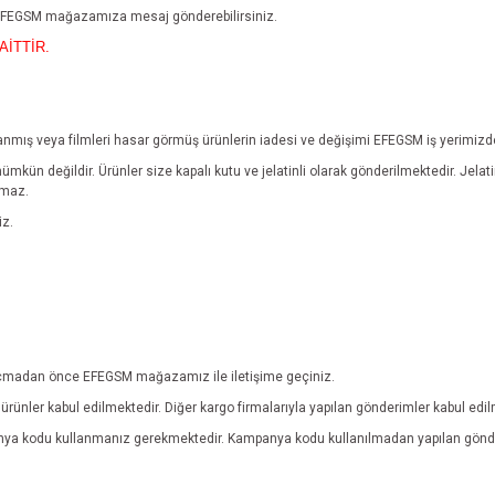
n EFEGSM mağazamıza mesaj gönderebilirsiniz.
AİTTİR.
yıpranmış veya filmleri hasar görmüş ürünlerin iadesi ve değişimi EFEGSM iş yerimiz
mümkün değildir.
Ürünler size kapalı kutu ve jelatinli olarak gönderilmektedir. Jel
lmaz.
iz.
ebi açmadan önce EFEGSM mağazamız ile iletişime geçiniz.
rünler kabul edilmektedir. Diğer kargo firmalarıyla yapılan gönderimler kabul edi
anya kodu kullanmanız gerekmektedir. Kampanya kodu kullanılmadan yapılan gönde