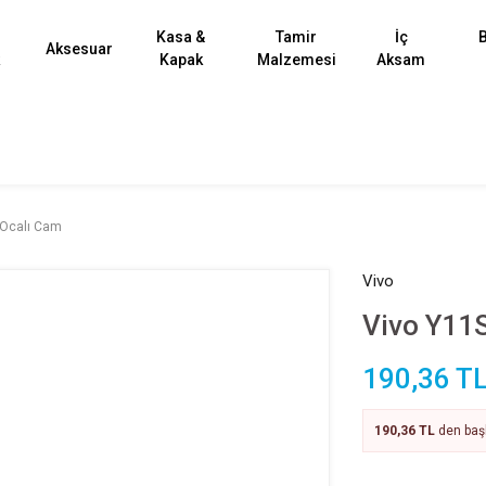
Kasa &
Tamir
İç
B
Aksesuar
k
Kapak
Malzemesi
Aksam
 Ocalı Cam
Vivo
Vivo Y11
190,36 T
190,36 TL
den başl