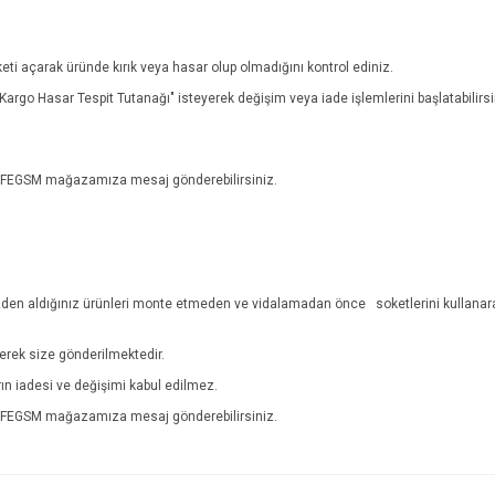
eti açarak üründe kırık veya hasar olup olmadığını kontrol ediniz.
n "Kargo Hasar Tespit Tutanağı" isteyerek değişim veya iade işlemlerini başlatabili
n EFEGSM mağazamıza mesaj gönderebilirsiniz.
den aldığınız ürünleri monte etmeden ve vidalamadan önce
soketlerini kullanar
lerek size gönderilmektedir.
ların iadesi ve değişimi kabul edilmez.
n EFEGSM mağazamıza mesaj gönderebilirsiniz.
e diğer konularda yetersiz gördüğünüz noktaları öneri formunu kullanarak tarafım
İade ve İptal Şartları'na ulaşmak için tıklayınız.
Bu ürüne ilk yorumu siz yapın!