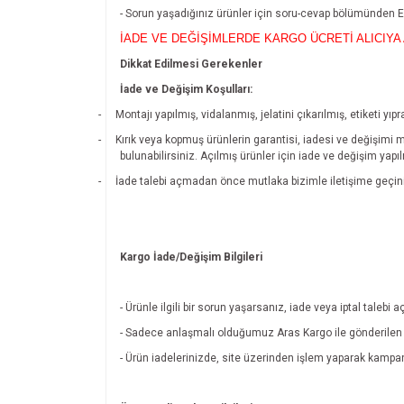
- Sorun yaşadığınız ürünler için soru-cevap bölümünde
İADE VE DEĞİŞİMLERDE KARGO ÜCRETİ ALICIYA 
Dikkat Edilmesi Gerekenler
İade ve Değişim Koşulları:
-
Montajı yapılmış, vidalanmış, jelatini çıkarılmış, etiketi 
-
Kırık veya kopmuş ürünlerin garantisi, iadesi ve değişimi 
bulunabilirsiniz. Açılmış ürünler için iade ve değişim yapı
-
İade talebi açmadan önce mutlaka bizimle iletişime geçin
Kargo İade/Değişim Bilgileri
- Ürünle ilgili bir sorun yaşarsanız, iade veya iptal tal
- Sadece anlaşmalı olduğumuz Aras Kargo ile gönderilen ü
- Ürün iadelerinizde, site üzerinden işlem yaparak kamp