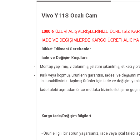
Vivo Y11S Ocalı Cam
1000
₺ ÜZERİ ALIŞVERİŞLERİNİZE ÜCRETSİZ KA
İADE VE DEĞİŞİMLERDE KARGO ÜCRETİ ALICIYA 
Dikkat Edilmesi Gerekenler
İade ve Değişim Koşulları:
-
Montajı yapılmış, vidalanmış, jelatini çıkarılmış, etiketi 
-
Kırık veya kopmuş ürünlerin garantisi, iadesi ve değişimi 
bulunabilirsiniz. Açılmış ürünler için iade ve değişim yapı
-
İade talebi açmadan önce mutlaka bizimle iletişime geçin
Kargo İade/Değişim Bilgileri
- Ürünle ilgili bir sorun yaşarsanız, iade veya iptal tal