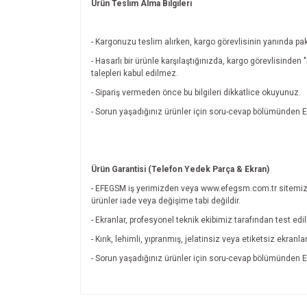
Ürün Teslim Alma Bilgileri
- Kargonuzu teslim alırken, kargo görevlisinin yanında pak
- Hasarlı bir ürünle karşılaştığınızda, kargo görevlisinde
talepleri kabul edilmez.
- Sipariş vermeden önce bu bilgileri dikkatlice okuyunuz.
- Sorun yaşadığınız ürünler için soru-cevap bölümünde
Ürün Garantisi (Telefon Yedek Parça & Ekran)
- EFEGSM iş yerimizden veya www.efegsm.com.tr sitemiz
ürünler iade veya değişime tabi değildir.
- Ekranlar, profesyonel teknik ekibimiz tarafından test edi
- Kırık, lehimli, yıpranmış, jelatinsiz veya etiketsiz ekran
- Sorun yaşadığınız ürünler için soru-cevap bölümünde
Bu ürünün fiyat bilgisi, resim, ürün açıklamalarında v
Görüş ve önerileriniz için teşekkür ederiz.