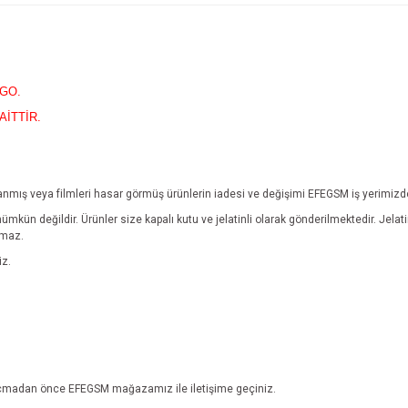
RGO.
AİTTİR.
yıpranmış veya filmleri hasar görmüş ürünlerin iadesi ve değişimi EFEGSM iş yerimiz
mümkün değildir.
Ürünler size kapalı kutu ve jelatinli olarak gönderilmektedir. Jel
lmaz.
iz.
ebi açmadan önce EFEGSM mağazamız ile iletişime geçiniz.