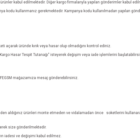
rünler kabul edilmektedir. Diğer kargo firmalarıyla yapılan gönderimler kabul edi
anya kodu kullanmanız gerekmektedir. Kampanya kodu kullanılmadan yapılan gönde
eti açarak üründe kırık veya hasar olup olmadığını kontrol ediniz.
n "Kargo Hasar Tespit Tutanağı" isteyerek değişim veya iade işlemlerini başlatabili
n EFEGSM mağazamıza mesaj gönderebilirsiniz.
den aldığınız ürünleri monte etmeden ve vidalamadan önce
soketlerini kullanar
lerek size gönderilmektedir.
ların iadesi ve değişimi kabul edilmez.