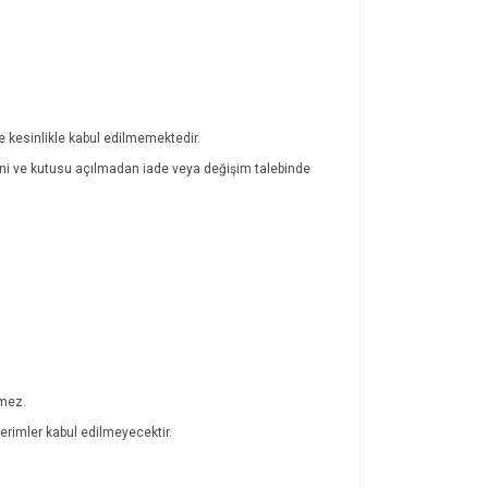
de kesinlikle kabul edilmemektedir.
atini ve kutusu açılmadan iade veya değişim talebinde
lmez.
rimler kabul edilmeyecektir.