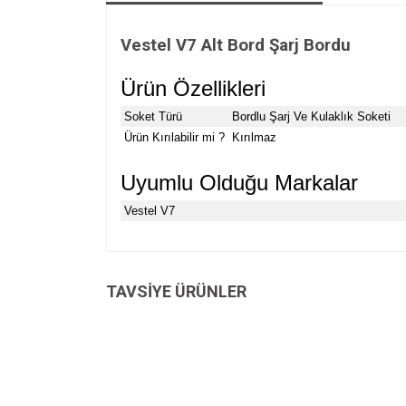
Vestel V7 Alt Bord Şarj Bordu
Ürün Özellikleri
Soket Türü
Bordlu Şarj Ve Kulaklık Soketi
Ürün Kırılabilir mi ?
Kırılmaz
Uyumlu Olduğu Markalar
Vestel V7
Bu ürünün fiyat bilgisi, resim, ürün açıklamalarında v
Görüş ve önerileriniz için teşekkür ederiz.
TAVSİYE ÜRÜNLER
Ürün resmi kalitesiz, bozuk veya görüntülenemiyo
Ürün açıklamasında eksik bilgiler bulunuyor.
Ürün bilgilerinde hatalar bulunuyor.
Ürün fiyatı diğer sitelerden daha pahalı.
Bu ürüne benzer farklı alternatifler olmalı.