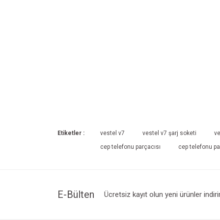
Etiketler :
vestel v7
vestel v7 şarj soketi
ve
cep telefonu parçacısı
cep telefonu pa
E-Bülten
Ücretsiz kayıt olun yeni ürünler indir