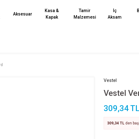
Kasa &
Tamir
İç
B
Aksesuar
k
Kapak
Malzemesi
Aksam
rd
Vestel
Vestel Ve
309,34 T
309,34 TL
den başl