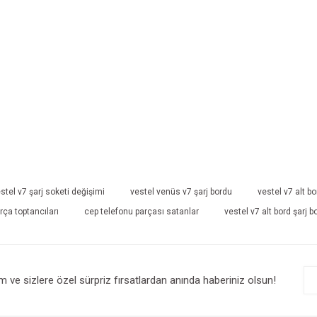
stel v7 şarj soketi değişimi
vestel venüs v7 şarj bordu
vestel v7 alt bo
rça toptancıları
cep telefonu parçası satanlar
vestel v7 alt bord şarj b
im ve sizlere özel sürpriz fırsatlardan anında haberiniz olsun!