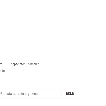
rd
cep telefonu parçaları
ordu
EKLE