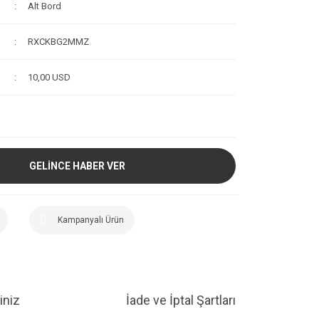
Alt Bord
RXCKBG2MMZ
10,00 USD
GELİNCE HABER VER
Kampanyalı Ürün
iniz
İade ve İptal Şartları