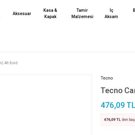
Kasa &
Tamir
İç
B
Aksesuar
k
Kapak
Malzemesi
Aksam
) Alt Bord
Tecno
Tecno Ca
476,09 T
476,09 TL
den başl