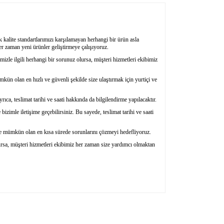
k kalite standartlarımızı karşılamayan herhangi bir ürün asla
her zaman yeni ürünler geliştirmeye çalışıyoruz.
mizle ilgili herhangi bir sorunuz olursa, müşteri hizmetleri ekibimiz
kün olan en hızlı ve güvenli şekilde size ulaştırmak için yurtiçi ve
ıca, teslimat tarihi ve saati hakkında da bilgilendirme yapılacaktır.
bizimle iletişime geçebilirsiniz. Bu sayede, teslimat tarihi ve saati
ze mümkün olan en kısa sürede sorunlarını çözmeyi hedefliyoruz.
ursa, müşteri hizmetleri ekibimiz her zaman size yardımcı olmaktan
ıza iletebilirsiniz.