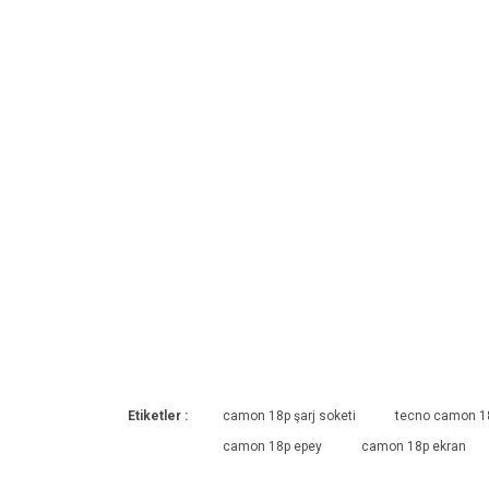
Etiketler :
camon 18p şarj soketi
tecno camon 18
camon 18p epey
camon 18p ekran