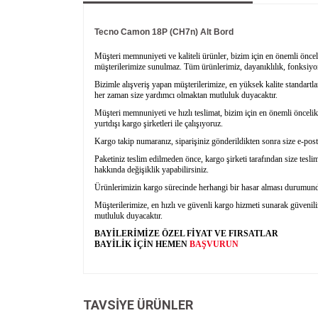
Tecno Camon 18P (CH7n) Alt Bord
Müşteri memnuniyeti ve kaliteli ürünler, bizim için en önemli önceli
müşterilerimize sunulmaz. Tüm ürünlerimiz, dayanıklılık, fonksiyonell
Bizimle alışveriş yapan müşterilerimize, en yüksek kalite standartla
her zaman size yardımcı olmaktan mutluluk duyacaktır.
Müşteri memnuniyeti ve hızlı teslimat, bizim için en önemli öncelikt
yurtdışı kargo şirketleri ile çalışıyoruz.
Kargo takip numaranız, siparişiniz gönderildikten sonra size e-posta
Paketiniz teslim edilmeden önce, kargo şirketi tarafından size teslima
hakkında değişiklik yapabilirsiniz.
Ürünlerimizin kargo sürecinde herhangi bir hasar alması durumunda
Müşterilerimize, en hızlı ve güvenli kargo hizmeti sunarak güvenil
mutluluk duyacaktır.
BAYİLERİMİZE ÖZEL FİYAT VE FIRSATLAR
BAYİLİK İÇİN HEMEN
BAŞVURUN
Bu ürünün fiyat bilgisi, resim, ürün açıklamalarında v
Görüş ve önerileriniz için teşekkür ederiz.
TAVSİYE ÜRÜNLER
Ürün resmi kalitesiz, bozuk veya görüntülenemiyo