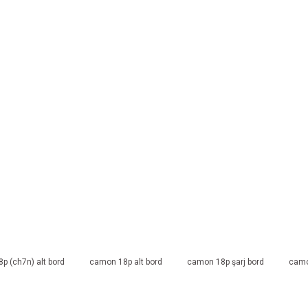
p (ch7n) alt bord
camon 18p alt bord
camon 18p şarj bord
camo