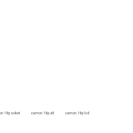
n 18p soket
camon 18p alt
camon 18p lcd