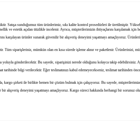
ktir. Satışa sunduğumuz tüm ürünlerimiz, sıkı kalite kontrol prosedürleri ile üretilmiştir. Yükse
ik ve estetik açıdan titizlikle incelenir. Ayrıca, müşterilerimizin ihtiyaçlarını karşılamak için 
rını karşılayan ürünler sunarak güvenilir bir alışveriş deneyimi yaşatmayı amaçlıyoruz. Ürünleri
ir. Tüm siparişleriniz, mümkün olan en kısa sürede işleme alınır ve paketlenir. Ürünlerinizi, müm
 yoluyla gönderilecektir. Bu sayede, siparişinizi nerede olduğunu kolayca takip edebilirsiniz. Ayr
t tarihinde bilgi verilecektir. Eğer teslimatınızı kabul edemeyecekseniz, teslimat tarihinden önce 
, kargo şirketi ile birlikte hemen bir çözüm bulmak için çalışıyoruz. Bu sayede, müşterilerimi
ir bir alışveriş deneyimi yaşatmayı amaçlıyoruz. Kargo süreci hakkında herhangi bir sorunuz ol
e diğer konularda yetersiz gördüğünüz noktaları öneri formunu kullanarak tarafım
İade ve İptal Şartları'na ulaşmak için tıklayınız.
Bu ürüne ilk yorumu siz yapın!
r.