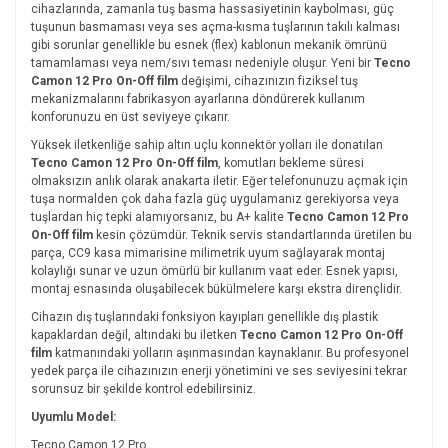
cihazlarında, zamanla tuş basma hassasiyetinin kaybolması, güç
tuşunun basmaması veya ses açma-kısma tuşlarının takılı kalması
gibi sorunlar genellikle bu esnek (flex) kablonun mekanik ömrünü
tamamlaması veya nem/sıvı teması nedeniyle oluşur. Yeni bir
Tecno
Camon 12 Pro On-Off film
değişimi, cihazınızın fiziksel tuş
mekanizmalarını fabrikasyon ayarlarına döndürerek kullanım
konforunuzu en üst seviyeye çıkarır.
Yüksek iletkenliğe sahip altın uçlu konnektör yolları ile donatılan
Tecno Camon 12 Pro On-Off film
, komutları bekleme süresi
olmaksızın anlık olarak anakarta iletir. Eğer telefonunuzu açmak için
tuşa normalden çok daha fazla güç uygulamanız gerekiyorsa veya
tuşlardan hiç tepki alamıyorsanız, bu A+ kalite
Tecno Camon 12 Pro
On-Off film
kesin çözümdür. Teknik servis standartlarında üretilen bu
parça, CC9 kasa mimarisine milimetrik uyum sağlayarak montaj
kolaylığı sunar ve uzun ömürlü bir kullanım vaat eder. Esnek yapısı,
montaj esnasında oluşabilecek bükülmelere karşı ekstra dirençlidir.
Cihazın dış tuşlarındaki fonksiyon kayıpları genellikle dış plastik
kapaklardan değil, altındaki bu iletken
Tecno Camon 12 Pro On-Off
film
katmanındaki yolların aşınmasından kaynaklanır. Bu profesyonel
yedek parça ile cihazınızın enerji yönetimini ve ses seviyesini tekrar
sorunsuz bir şekilde kontrol edebilirsiniz.
Uyumlu Model:
Tecno Camon 12 Pro