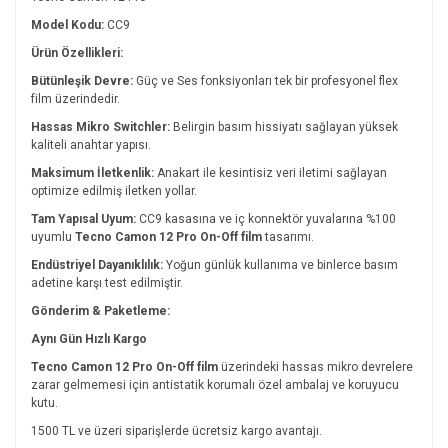
Model Kodu:
CC9
Ürün Özellikleri:
Bütünleşik Devre:
Güç ve Ses fonksiyonları tek bir profesyonel flex
film üzerindedir.
Hassas Mikro Switchler:
Belirgin basım hissiyatı sağlayan yüksek
kaliteli anahtar yapısı.
Maksimum İletkenlik:
Anakart ile kesintisiz veri iletimi sağlayan
optimize edilmiş iletken yollar.
Tam Yapısal Uyum:
CC9 kasasına ve iç konnektör yuvalarına %100
uyumlu
Tecno Camon 12 Pro On-Off film
tasarımı.
Endüstriyel Dayanıklılık:
Yoğun günlük kullanıma ve binlerce basım
adetine karşı test edilmiştir.
Gönderim & Paketleme:
Aynı Gün Hızlı Kargo
Tecno Camon 12 Pro On-Off film
üzerindeki hassas mikro devrelere
zarar gelmemesi için antistatik korumalı özel ambalaj ve koruyucu
kutu.
1500 TL ve üzeri siparişlerde ücretsiz kargo avantajı.