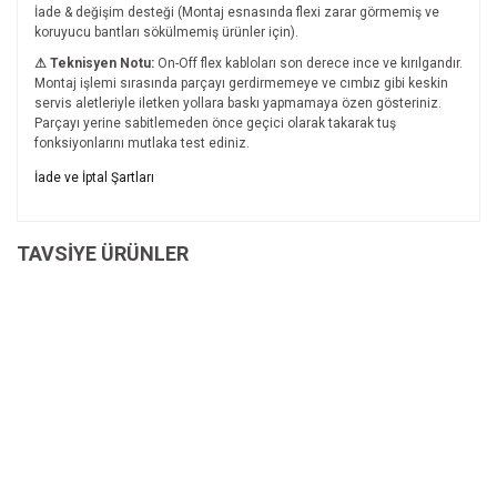
İade & değişim desteği (Montaj esnasında flexi zarar görmemiş ve
koruyucu bantları sökülmemiş ürünler için).
⚠ Teknisyen Notu:
On-Off flex kabloları son derece ince ve kırılgandır.
Montaj işlemi sırasında parçayı gerdirmemeye ve cımbız gibi keskin
servis aletleriyle iletken yollara baskı yapmamaya özen gösteriniz.
Parçayı yerine sabitlemeden önce geçici olarak takarak tuş
fonksiyonlarını mutlaka test ediniz.
Bu ürünün fiyat bilgisi, resim, ürün açıklamalarında ve diğer
İade ve İptal Şartları
konularda yetersiz gördüğünüz noktaları öneri formunu
Bu ürüne ilk yorumu siz yapın!
kullanarak tarafımıza iletebilirsiniz.
İade ve İptal Şartları'na ulaşmak için
Görüş ve önerileriniz için teşekkür ederiz.
TAVSİYE ÜRÜNLER
tıklayınız.
Yorum Yaz
Ürün resmi kalitesiz, bozuk veya görüntülenemiyor.
Ürün açıklamasında eksik bilgiler bulunuyor.
Ürün bilgilerinde hatalar bulunuyor.
Ürün fiyatı diğer sitelerden daha pahalı.
Bu ürüne benzer farklı alternatifler olmalı.