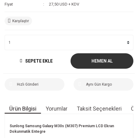
Fiyat
27,50 USD + KDV
Karşılaştır
SEPETE EKLE
HEMEN AL
Hızlı Gönderi
Aynı Gün Kargo
Ürün Bilgisi
Yorumlar
Taksit Seçenekleri
Öne
Sunlong Samsung Galaxy M30s (M307) Premium LCD Ekran
Dokunmatik Entegre