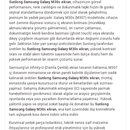
Sunlong Samsung Galaxy M30s ekran
, cihazınızın görsel
performansını, renk canlılığını ve dokunmatik tepki hızını ilk günkü
orijinal standartlarına döndürmek için özel olarak geliştirilmiş
premium bir yedek parçadır. Galaxy M30s (M307) modelinde; cihazın
sert zemine düşmesi sonucu iç ekranın kırılması (mürekkep
akması/ekrana görüntü gelmemesi), ön camın çatlaması,
dokunmatiğin kendi kendine basması (ghost touch) veya ekranda
dikey çizgilerin oluşması gibi durumlarda ekran değişimi zorunlu hale
gelir. Sektörün lider yan sanayi üreticilerinden Sunlong tarafından
üretilen bu
Sunlong Samsung Galaxy M30s ekran
, yüksek kontrast
oranı ve stabil akım tüketimi sayesinde hem bütçe dostu hem de
yüksek performanslı bir onarım çözümü sunar.
Samsung’un Infinity-U (Damla Çentik) ekran tasarım hatlarına, M307
iç donanım mimarisine ve ekran paneli kalınlık ölçülerine tam sadık
kalınarak üretilen
Sunlong Samsung Galaxy M30s ekran
, montaj
esnasında şasiye kusursuzca oturur ve kenarlardan ışık sızması
yapmaz. Gelişmiş dokunmatik entegresi (IC) sayesinde parmak
hareketlerinizi gecikmesiz olarak algılar ve arayüz geçişlerinde,
oyunlarda veya yazı yazarken donma/atlama yaşatmaz. Yüksek
yalıtımlı yapısı ve orijinal soket başlığı ile donatılan bu
Sunlong
Samsung Galaxy M30s ekran
, ana kart üzerindeki dişi konnektörle
tam eşleşerek kısa devre riskini sıfıra indirir.
Kurumsal yedek parça tedarikiniz, teknik servis sarf malzeme
ihtiyaçlarınız ve profesyonel stok yönetiminiz için bu yüksek