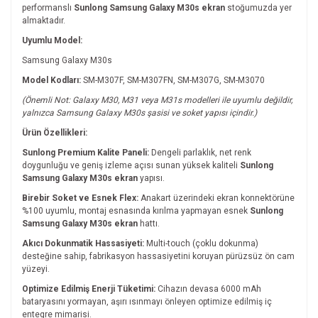
performanslı
Sunlong Samsung Galaxy M30s ekran
stoğumuzda yer
almaktadır.
Uyumlu Model:
Samsung Galaxy M30s
Model Kodları:
SM-M307F, SM-M307FN, SM-M307G, SM-M3070
(Önemli Not: Galaxy M30, M31 veya M31s modelleri ile uyumlu değildir,
yalnızca Samsung Galaxy M30s şasisi ve soket yapısı içindir.)
Ürün Özellikleri:
Sunlong Premium Kalite Paneli:
Dengeli parlaklık, net renk
doygunluğu ve geniş izleme açısı sunan yüksek kaliteli
Sunlong
Samsung Galaxy M30s ekran
yapısı.
Birebir Soket ve Esnek Flex:
Anakart üzerindeki ekran konnektörüne
%100 uyumlu, montaj esnasında kırılma yapmayan esnek
Sunlong
Samsung Galaxy M30s ekran
hattı.
Akıcı Dokunmatik Hassasiyeti:
Multi-touch (çoklu dokunma)
desteğine sahip, fabrikasyon hassasiyetini koruyan pürüzsüz ön cam
yüzeyi.
Optimize Edilmiş Enerji Tüketimi:
Cihazın devasa 6000 mAh
bataryasını yormayan, aşırı ısınmayı önleyen optimize edilmiş iç
entegre mimarisi.