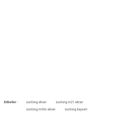
Etiketler :
sunlong ekran
sunlong m21 ekran
sunlong m30s ekran
sunlong kayseri