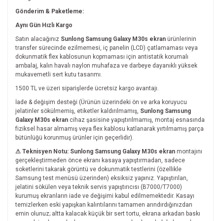
Gönderim & Paketleme:
Aynı Gün Hızlı Kargo
Satın alacağınız
Sunlong Samsung Galaxy M30s ekran
ürünlerinin
transfer sürecinde ezilmemesi, iç panelin (LCD) çatlamaması veya
dokunmatik flex kablosunun kopmaması için antistatik korumalı
ambalaj, kalın havalı naylon muhafaza ve darbeye dayanıklı yüksek
mukavemetli sert kutu tasarımı.
1500 TL ve üzeri siparişlerde ücretsiz kargo avantajı.
İade & değişim desteği (Ürünün üzerindeki ön ve arka koruyucu
jelatinler sökülmemiş, etiketler kaldırılmamış,
Sunlong Samsung
Galaxy M30s ekran
cihaz şasisine yapıştırılmamış, montaj esnasında
fiziksel hasar almamış veya flex kablosu katlanarak yırtılmamış parça
bütünlüğü korunmuş ürünler için geçerlidir).
⚠ Teknisyen Notu:
Sunlong Samsung Galaxy M30s ekran
montajını
gerçekleştirmeden önce ekranı kasaya yapıştırmadan, sadece
soketlerini takarak görüntü ve dokunmatik testlerini (özellikle
Samsung test menüsü üzerinden) eksiksiz yapınız. Yapıştırılan,
jelatini sökülen veya teknik servis yapıştırıcısı (B7000/T7000)
kurumuş ekranların iade ve değişimi kabul edilmemektedir. Kasayı
temizlerken eski yapışkan kalıntılarını tamamen arındırdığınızdan
emin olunuz; altta kalacak küçük bir sert tortu, ekrana arkadan baskı