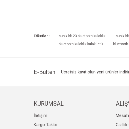
Etiketler :
sunix blt-23 bluetooth kulaklık
sunix bl
bluetooth kulaklık kulaküstü
bluetooth 
E-Bülten
Ücretsiz kayıt olun yeni ürünler indir
KURUMSAL
ALIŞ
İletişim
Mesafe
Kargo Takibi
Gizlili