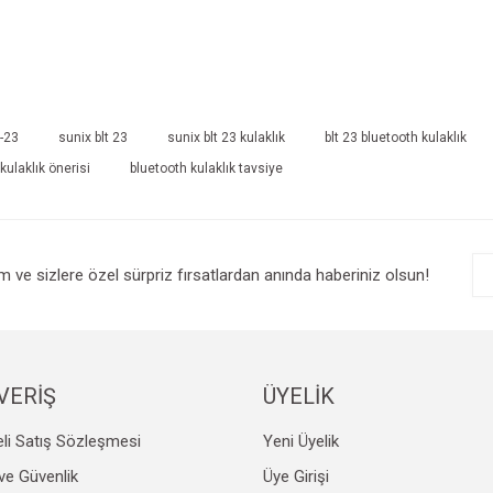
t-23
sunix blt 23
sunix blt 23 kulaklık
blt 23 bluetooth kulaklık
kulaklık önerisi
bluetooth kulaklık tavsiye
im ve sizlere özel sürpriz fırsatlardan anında haberiniz olsun!
VERİŞ
ÜYELİK
li Satış Sözleşmesi
Yeni Üyelik
k ve Güvenlik
Üye Girişi