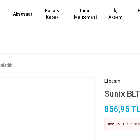
Kasa &
Tamir
İç
B
Aksesuar
k
Kapak
Malzemesi
Aksam
ulaklık
Efegsm
Sunix BLT
856,95 T
856,95 TL
den başl