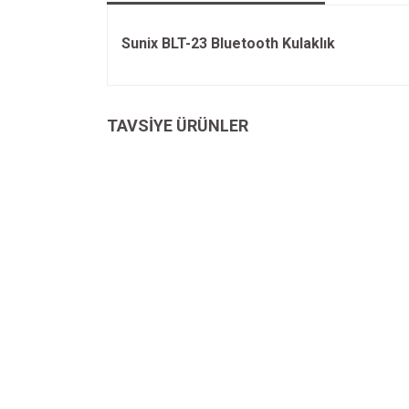
Sunix BLT-23 Bluetooth Kulaklık
Bu ürünün fiyat bilgisi, resim, ürün açıklamalarında v
Görüş ve önerileriniz için teşekkür ederiz.
TAVSİYE ÜRÜNLER
Ürün resmi kalitesiz, bozuk veya görüntülenemiyo
Ürün açıklamasında eksik bilgiler bulunuyor.
Ürün bilgilerinde hatalar bulunuyor.
Ürün fiyatı diğer sitelerden daha pahalı.
Bu ürüne benzer farklı alternatifler olmalı.