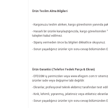
Ürün Teslim Alma Bilgileri
- Kargonuzu teslim alırken, kargo görevlisinin yanında pak
- Hasarlı bir ürünle karşılaştığınızda, kargo görevlisinde
talepleri kabul edilmez.
- Sipariş vermeden önce bu bilgileri dikkatlice okuyunuz.
- Sorun yaşadığınız ürünler için soru-cevap bölümünde
Ürün Garantisi (Telefon Yedek Parça & Ekran)
- EFEGSM iş yerimizden veya www.efegsm.com.tr sitemiz
ürünler iade veya değişime tabi değildir.
- Ekranlar, profesyonel teknik ekibimiz tarafından test edi
- Kırık, lehimli, yıpranmış, jelatinsiz veya etiketsiz ekran
- Sorun yaşadığınız ürünler için soru-cevap bölümünde