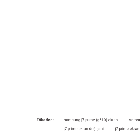
Etiketler :
samsung j7 prime (g610) ekran
samsu
j7 prime ekran değişimi
j7 prime ekran