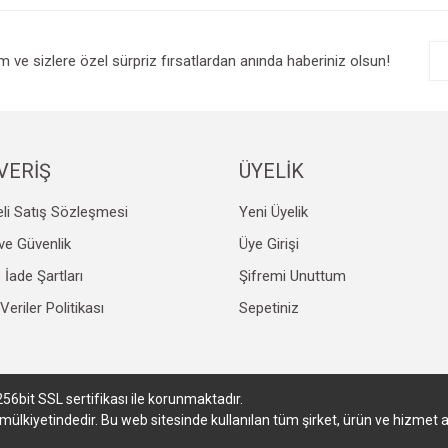
im ve sizlere özel sürpriz fırsatlardan anında haberiniz olsun!
VERİŞ
ÜYELİK
li Satış Sözleşmesi
Yeni Üyelik
k ve Güvenlik
Üye Girişi
e İade Şartları
Şifremi Unuttum
 Veriler Politikası
Sepetiniz
256bit SSL sertifikası ile korunmaktadır.
in mülkiyetindedir. Bu web sitesinde kullanılan tüm şirket, ürün ve hizmet