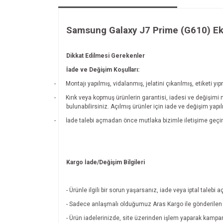
Samsung Galaxy J7 Prime (G610) E
Dikkat Edilmesi Gerekenler
İade ve Değişim Koşulları:
-
Montajı yapılmış, vidalanmış, jelatini çıkarılmış, etiketi
-
Kırık veya kopmuş ürünlerin garantisi, iadesi ve değişimi
bulunabilirsiniz. Açılmış ürünler için iade ve değişim yapı
-
İade talebi açmadan önce mutlaka bizimle iletişime geçin
Kargo İade/Değişim Bilgileri
- Ürünle ilgili bir sorun yaşarsanız, iade veya iptal tal
- Sadece anlaşmalı olduğumuz Aras Kargo ile gönderilen ü
- Ürün iadelerinizde, site üzerinden işlem yaparak kamp