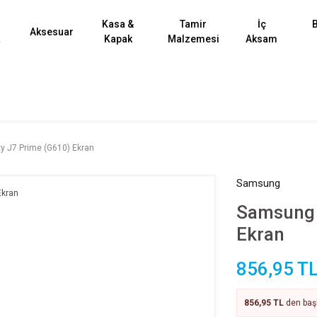
Kasa &
Tamir
İç
B
Aksesuar
k
Kapak
Malzemesi
Aksam
 J7 Prime (G610) Ekran
Samsung
Samsung 
Ekran
856,95 T
856,95 TL
den başl