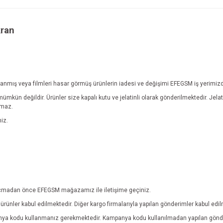
kran
 yıpranmış veya filmleri hasar görmüş ürünlerin iadesi ve değişimi EFEGSM iş yerimiz
 mümkün değildir.
Ürünler size kapalı kutu ve jelatinli olarak gönderilmektedir. Je
lmaz.
iz.
ebi açmadan önce EFEGSM mağazamız ile iletişime geçiniz.
rünler kabul edilmektedir. Diğer kargo firmalarıyla yapılan gönderimler kabul edi
anya kodu kullanmanız gerekmektedir. Kampanya kodu kullanılmadan yapılan gönde