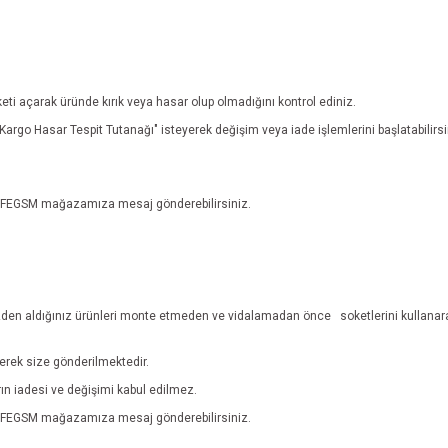
eti açarak üründe kırık veya hasar olup olmadığını kontrol ediniz.
n "Kargo Hasar Tespit Tutanağı" isteyerek değişim veya iade işlemlerini başlatabili
n EFEGSM mağazamıza mesaj gönderebilirsiniz.
den aldığınız ürünleri monte etmeden ve vidalamadan önce
soketlerini kullanar
lerek size gönderilmektedir.
ların iadesi ve değişimi kabul edilmez.
n EFEGSM mağazamıza mesaj gönderebilirsiniz.