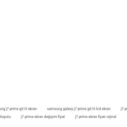
ng j7 prime g610 ekran
samsung galaxy j7 prime g610 lcd ekran
j7 
 boyutu
j7 prime ekran değişimi fiyat
j7 prime ekran fiyatı orjinal