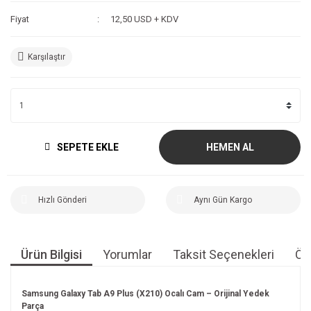
Fiyat
12,50 USD + KDV
Karşılaştır
SEPETE EKLE
HEMEN AL
Hızlı Gönderi
Aynı Gün Kargo
Ürün Bilgisi
Yorumlar
Taksit Seçenekleri
Öne
Samsung Galaxy Tab A9 Plus (X210) Ocalı Cam – Orijinal Yedek
Parça