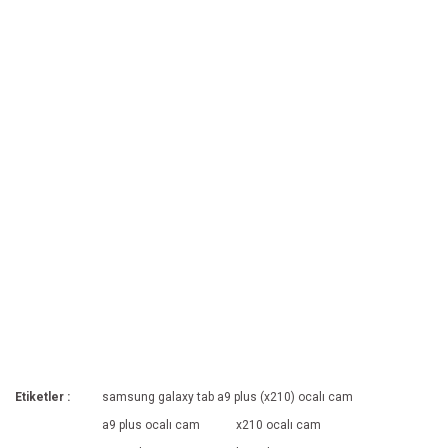
Etiketler :
samsung galaxy tab a9 plus (x210) ocalı cam
a9 plus ocalı cam
x210 ocalı cam