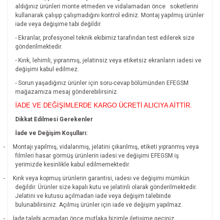
aldığınız ürünleri monte etmeden ve vidalamadan önce
soketlerini
kullanarak çalışıp çalışmadığını kontrol ediniz. Montaj yapılmış ürünler
iade veya değişime tabi değildir.
- Ekranlar, profesyonel teknik ekibimiz tarafından test edilerek size
gönderilmektedir.
- Kırık, lehimli, yıpranmış, jelatinsiz veya etiketsiz ekranların iadesi ve
değişimi kabul edilmez.
- Sorun yaşadığınız ürünler için soru-cevap bölümünden EFEGSM
mağazamıza mesaj gönderebilirsiniz.
İADE VE DEĞİŞİMLERDE KARGO ÜCRETİ ALICIYA AİTTİR.
Dikkat Edilmesi Gerekenler
İade ve Değişim Koşulları:
-
Montajı yapılmış, vidalanmış, jelatini çıkarılmış, etiketi yıpranmış veya
filmleri hasar görmüş ürünlerin iadesi ve değişimi EFEGSM iş
yerimizde kesinlikle kabul edilmemektedir.
-
Kırık veya kopmuş ürünlerin garantisi, iadesi ve değişimi mümkün
değildir.
Ürünler size kapalı kutu ve jelatinli olarak gönderilmektedir.
Jelatini ve kutusu açılmadan iade veya değişim talebinde
bulunabilirsiniz. Açılmış ürünler için iade ve değişim yapılmaz.
-
İade talebi açmadan önce mutlaka bizimle iletişime geçiniz.