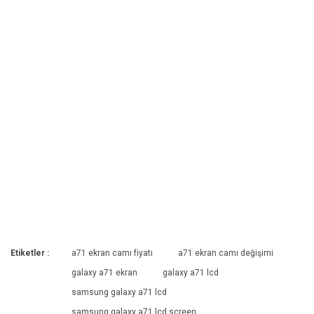
Etiketler :
a71 ekran camı fiyatı
a71 ekran camı değişimi
galaxy a71 ekran
galaxy a71 lcd
samsung galaxy a71 lcd
samsung galaxy a71 lcd screen