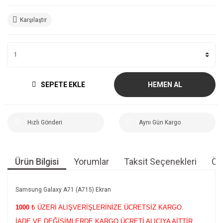
Karşılaştır
SEPETE EKLE
HEMEN AL
Hızlı Gönderi
Aynı Gün Kargo
Ürün Bilgisi
Yorumlar
Taksit Seçenekleri
Öne
Samsung Galaxy A71 (A715) Ekran
1000
₺ ÜZERİ ALIŞVERİŞLERİNİZE ÜCRETSİZ KARGO.
İADE VE DEĞİŞİMLERDE KARGO ÜCRETİ ALICIYA AİTTİR.