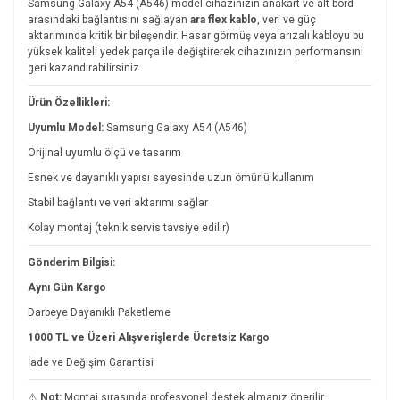
Samsung Galaxy A54 (A546) model cihazınızın anakart ve alt bord
arasındaki bağlantısını sağlayan
ara flex kablo
, veri ve güç
aktarımında kritik bir bileşendir. Hasar görmüş veya arızalı kabloyu bu
yüksek kaliteli yedek parça ile değiştirerek cihazınızın performansını
geri kazandırabilirsiniz.
Ürün Özellikleri:
Uyumlu Model:
Samsung Galaxy A54 (A546)
Orijinal uyumlu ölçü ve tasarım
Esnek ve dayanıklı yapısı sayesinde uzun ömürlü kullanım
Stabil bağlantı ve veri aktarımı sağlar
Kolay montaj (teknik servis tavsiye edilir)
Gönderim Bilgisi:
Aynı Gün Kargo
Darbeye Dayanıklı Paketleme
1000 TL ve Üzeri Alışverişlerde Ücretsiz Kargo
İade ve Değişim Garantisi
⚠
Not:
Montaj sırasında profesyonel destek almanız önerilir.