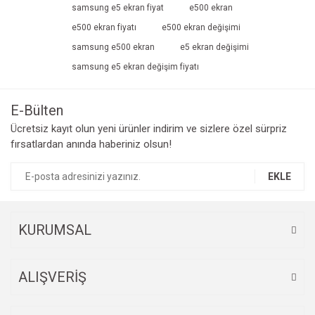
samsung e5 ekran fiyat
e500 ekran
Ürün açıklamasında eksik bilgiler bulunuyor.
e500 ekran fiyatı
e500 ekran değişimi
Ürün bilgilerinde hatalar bulunuyor.
samsung e500 ekran
e5 ekran değişimi
Ürün fiyatı diğer sitelerden daha pahalı.
samsung e5 ekran değişim fiyatı
Bu ürüne benzer farklı alternatifler olmalı.
E-Bülten
Ücretsiz kayıt olun yeni ürünler indirim ve sizlere özel sürpriz
fırsatlardan anında haberiniz olsun!
Gönder
EKLE
KURUMSAL
ALIŞVERİŞ