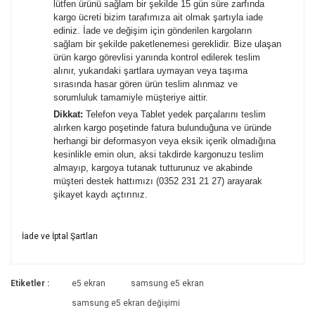
lütfen ürünü sağlam bir şekilde 15 gün süre zarfında
kargo ücreti bizim tarafımıza ait olmak şartıyla iade
ediniz. İade ve değişim için gönderilen kargoların
sağlam bir şekilde paketlenemesi gereklidir. Bize ulaşan
ürün kargo görevlisi yanında kontrol edilerek teslim
alınır, yukarıdaki şartlara uymayan veya taşıma
sırasında hasar gören ürün teslim alınmaz ve
sorumluluk tamamiyle müşteriye aittir.
Dikkat:
Telefon veya Tablet yedek parçalarını teslim
alırken kargo poşetinde fatura bulunduğuna ve üründe
herhangi bir deformasyon veya eksik içerik olmadığına
kesinlikle emin olun, aksi takdirde kargonuzu teslim
almayıp, kargoya tutanak tutturunuz ve akabinde
müşteri destek hattımızı (0352 231 21 27) arayarak
şikayet kaydı açtırınız.
Bu ürünün fiyat bilgisi, resim, ürün açıklamalarında ve diğer
İade ve İptal Şartları
konularda yetersiz gördüğünüz noktaları öneri formunu
Bu ürüne ilk yorumu siz yapın!
kullanarak tarafımıza iletebilirsiniz.
İade ve İptal Şartları'na ulaşmak için
Görüş ve önerileriniz için teşekkür ederiz.
Etiketler :
e5 ekran
samsung e5 ekran
tıklayınız.
Yorum Yaz
samsung e5 ekran değişimi
Ürün resmi kalitesiz, bozuk veya görüntülenemiyor.