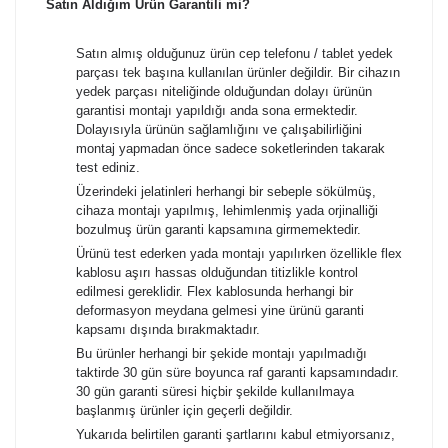
Satın Aldığım Ürün Garantili mi?
Satın almış olduğunuz ürün cep telefonu / tablet yedek
parçası tek başına kullanılan ürünler değildir. Bir cihazın
yedek parçası niteliğinde olduğundan dolayı ürünün
garantisi montajı yapıldığı anda sona ermektedir.
Dolayısıyla ürünün sağlamlığını ve çalışabilirliğini
montaj yapmadan önce sadece soketlerinden takarak
test ediniz.
Üzerindeki jelatinleri herhangi bir sebeple sökülmüş,
cihaza montajı yapılmış, lehimlenmiş yada orjinalliği
bozulmuş ürün garanti kapsamına girmemektedir.
Ürünü test ederken yada montajı yapılırken özellikle flex
kablosu aşırı hassas olduğundan titizlikle kontrol
edilmesi gereklidir. Flex kablosunda herhangi bir
deformasyon meydana gelmesi yine ürünü garanti
kapsamı dışında bırakmaktadır.
Bu ürünler herhangi bir şekide montajı yapılmadığı
taktirde 30 gün süre boyunca raf garanti kapsamındadır.
30 gün garanti süresi hiçbir şekilde kullanılmaya
başlanmış ürünler için geçerli değildir.
Yukarıda belirtilen garanti şartlarını kabul etmiyorsanız,