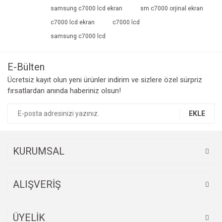
Ürün açıklamasında eksik bilgiler bulunuyor.
samsung c7000 lcd ekran
sm c7000 orjinal ekran
Ürün bilgilerinde hatalar bulunuyor.
c7000 lcd ekran
c7000 lcd
Ürün fiyatı diğer sitelerden daha pahalı.
samsung c7000 lcd
Bu ürüne benzer farklı alternatifler olmalı.
E-Bülten
Ücretsiz kayıt olun yeni ürünler indirim ve sizlere özel sürpriz
fırsatlardan anında haberiniz olsun!
Gönder
EKLE
KURUMSAL
ALIŞVERİŞ
ÜYELİK