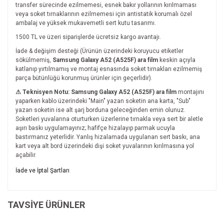
transfer sürecinde ezilmemesi, esnek bakır yollarının kırılmaması
veya soket tırnaklarının ezilmemesi için antistatik korumalı özel
ambalaj ve yüksek mukavemetli sert kutu tasarımı.
1500 TL ve üzeri siparişlerde ücretsiz kargo avantajı.
İade & değişim desteği (Ürünün üzerindeki koruyucu etiketler
sökülmemiş,
Samsung Galaxy A52 (A525F) ara film
keskin açıyla
katlanıp yırtılmamış ve montaj esnasında soket tırnakları ezilmemiş
parça bütünlüğü korunmuş ürünler için geçerlidir).
⚠ Teknisyen Notu:
Samsung Galaxy A52 (A525F) ara film
montajını
yaparken kablo üzerindeki "Main" yazan soketin ana karta, "Sub"
yazan soketin ise alt şarj borduna geleceğinden emin olunuz.
Soketleri yuvalarına oturturken üzerlerine tırnakla veya sert bir aletle
aşırı baskı uygulamayınız; hafifçe hizalayıp parmak ucuyla
bastırmanız yeterlidir. Yanlış hizalamada uygulanan sert baskı, ana
kart veya alt bord üzerindeki dişi soket yuvalarının kırılmasına yol
açabilir.
Bu ürünün fiyat bilgisi, resim, ürün açıklamalarında ve diğer
İade ve İptal Şartları
konularda yetersiz gördüğünüz noktaları öneri formunu
Bu ürüne ilk yorumu siz yapın!
kullanarak tarafımıza iletebilirsiniz.
İade ve İptal Şartları'na ulaşmak için
Görüş ve önerileriniz için teşekkür ederiz.
TAVSİYE ÜRÜNLER
tıklayınız.
Yorum Yaz