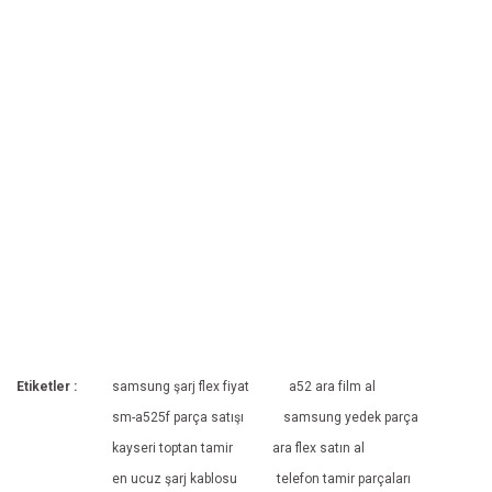
Etiketler :
samsung şarj flex fiyat
a52 ara film al
sm-a525f parça satışı
samsung yedek parça
kayseri toptan tamir
ara flex satın al
en ucuz şarj kablosu
telefon tamir parçaları