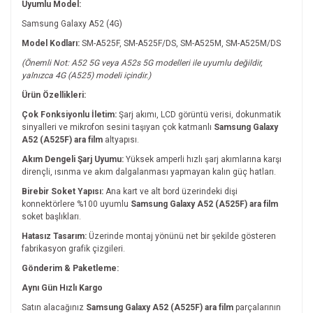
Uyumlu Model:
Samsung Galaxy A52 (4G)
Model Kodları:
SM-A525F, SM-A525F/DS, SM-A525M, SM-A525M/DS
(Önemli Not: A52 5G veya A52s 5G modelleri ile uyumlu değildir,
yalnızca 4G (A525) modeli içindir.)
Ürün Özellikleri:
Çok Fonksiyonlu İletim:
Şarj akımı, LCD görüntü verisi, dokunmatik
sinyalleri ve mikrofon sesini taşıyan çok katmanlı
Samsung Galaxy
A52 (A525F) ara film
altyapısı.
Akım Dengeli Şarj Uyumu:
Yüksek amperli hızlı şarj akımlarına karşı
dirençli, ısınma ve akım dalgalanması yapmayan kalın güç hatları.
Birebir Soket Yapısı:
Ana kart ve alt bord üzerindeki dişi
konnektörlere %100 uyumlu
Samsung Galaxy A52 (A525F) ara film
soket başlıkları.
Hatasız Tasarım:
Üzerinde montaj yönünü net bir şekilde gösteren
fabrikasyon grafik çizgileri.
Gönderim & Paketleme:
Aynı Gün Hızlı Kargo
Satın alacağınız
Samsung Galaxy A52 (A525F) ara film
parçalarının