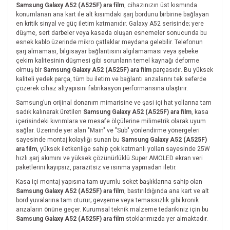
Samsung Galaxy A52 (A525F) ara film
, cihazınızın üst kısmında
konumlanan ana kart ile alt kısımdaki şarj bordunu birbirine bağlayan
en kritik sinyal ve güç iletim katmanıdır. Galaxy A52 serisinde; yere
düşme, sert darbeler veya kasada oluşan esnemeler sonucunda bu
esnek kablo üzerinde mikro çatlaklar meydana gelebilir. Telefonun
şarj almaması, bilgisayar bağlantısını algılamaması veya şebeke
çekim kalitesinin düşmesi gibi sorunların temel kaynağı deforme
olmuş bir
Samsung Galaxy A52 (A525F) ara film
parçasıdır. Bu yüksek
kaliteli yedek parça, tüm bu iletim ve bağlantı arızalarını tek seferde
çözerek cihaz altyapısını fabrikasyon performansına ulaştırır.
Samsung’un orijinal donanım mimarisine ve şasi içi hat yollarına tam
sadık kalınarak üretilen
Samsung Galaxy A52 (A525F) ara film
, kasa
içerisindeki kıvrımlara ve mesafe ölçülerine milimetrik olarak uyum
sağlar. Üzerinde yer alan "Main" ve "Sub" yönlendirme yönergeleri
sayesinde montaj kolaylığı sunan bu
Samsung Galaxy A52 (A525F)
ara film
, yüksek iletkenliğe sahip çok katmanlı yolları sayesinde 25W
hızlı şarj akımını ve yüksek çözünürlüklü Super AMOLED ekran veri
paketlerini kayıpsız, parazitsiz ve ısınma yapmadan iletir.
Kasa içi montaj yapısına tam uyumlu soket başlıklarına sahip olan
Samsung Galaxy A52 (A525F) ara film
, bastırıldığında ana kart ve alt
bord yuvalarına tam oturur; gevşeme veya temassızlık gibi kronik
arızaların önüne geçer. Kurumsal teknik malzeme tedarikiniz için bu
Samsung Galaxy A52 (A525F) ara film
stoklarımızda yer almaktadır.