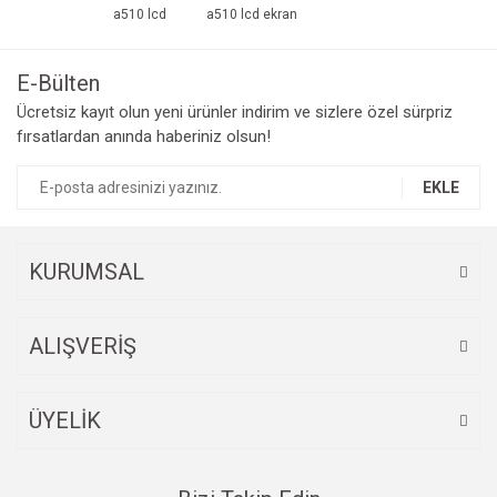
a510 lcd
a510 lcd ekran
Ürün fiyatı diğer sitelerden daha pahalı.
Bu ürüne benzer farklı alternatifler olmalı.
E-Bülten
Ücretsiz kayıt olun yeni ürünler indirim ve sizlere özel sürpriz
fırsatlardan anında haberiniz olsun!
EKLE
Gönder
KURUMSAL
ALIŞVERİŞ
ÜYELİK