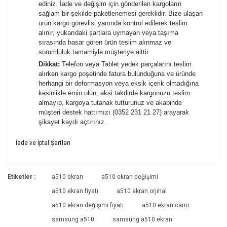
ediniz. İade ve değişim için gönderilen kargoların
sağlam bir şekilde paketlenemesi gereklidir. Bize ulaşan
ürün kargo görevlisi yanında kontrol edilerek teslim
alınır, yukarıdaki şartlara uymayan veya taşıma
sırasında hasar gören ürün teslim alınmaz ve
sorumluluk tamamiyle müşteriye aittir.
Dikkat:
Telefon veya Tablet yedek parçalarını teslim
alırken kargo poşetinde fatura bulunduğuna ve üründe
herhangi bir deformasyon veya eksik içerik olmadığına
kesinlikle emin olun, aksi takdirde kargonuzu teslim
almayıp, kargoya tutanak tutturunuz ve akabinde
müşteri destek hattımızı (0352 231 21 27) arayarak
şikayet kaydı açtırınız.
Bu ürünün fiyat bilgisi, resim, ürün açıklamalarında ve diğer
İade ve İptal Şartları
konularda yetersiz gördüğünüz noktaları öneri formunu
Bu ürüne ilk yorumu siz yapın!
kullanarak tarafımıza iletebilirsiniz.
İade ve İptal Şartları'na ulaşmak için
Görüş ve önerileriniz için teşekkür ederiz.
Etiketler :
a510 ekran
a510 ekran değişimi
tıklayınız.
Yorum Yaz
a510 ekran fiyatı
a510 ekran orjinal
Ürün resmi kalitesiz, bozuk veya görüntülenemiyor.
a510 ekran değişimi fiyatı
a510 ekran camı
Ürün açıklamasında eksik bilgiler bulunuyor.
samsung a510
samsung a510 ekran
Ürün bilgilerinde hatalar bulunuyor.