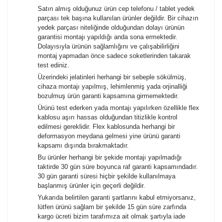
Satın almış olduğunuz ürün cep telefonu / tablet yedek
parçası tek başına kullanılan ürünler değildir. Bir cihazın
yedek parçası niteliğinde olduğundan dolayı ürünün
garantisi montajı yapıldığı anda sona ermektedir.
Dolayısıyla ürünün sağlamlığını ve çalışabilirliğini
montaj yapmadan önce sadece soketlerinden takarak
test ediniz.
Üzerindeki jelatinleri herhangi bir sebeple sökülmüş,
cihaza montajı yapılmış, lehimlenmiş yada orjinalliği
bozulmuş ürün garanti kapsamına girmemektedir.
Ürünü test ederken yada montajı yapılırken özellikle flex
kablosu aşırı hassas olduğundan titizlikle kontrol
edilmesi gereklidir. Flex kablosunda herhangi bir
deformasyon meydana gelmesi yine ürünü garanti
kapsamı dışında bırakmaktadır.
Bu ürünler herhangi bir şekide montajı yapılmadığı
taktirde 30 gün süre boyunca raf garanti kapsamındadır.
30 gün garanti süresi hiçbir şekilde kullanılmaya
başlanmış ürünler için geçerli değildir.
Yukarıda belirtilen garanti şartlarını kabul etmiyorsanız,
lütfen ürünü sağlam bir şekilde 15 gün süre zarfında
kargo ücreti bizim tarafımıza ait olmak şartıyla iade