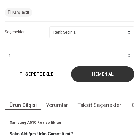
Karşılaştır
Seçenekler
SEPETE EKLE
HEMEN AL
Ürün Bilgisi
Yorumlar
Taksit Seçenekleri
Öne
Samsung A510 Revize Ekran
Satın Aldığım Ürün Garantili mi?