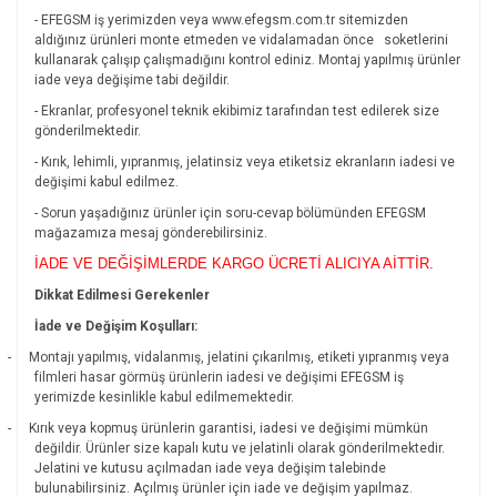
- EFEGSM iş yerimizden veya www.efegsm.com.tr sitemizden
aldığınız ürünleri monte etmeden ve vidalamadan önce
soketlerini
kullanarak çalışıp çalışmadığını kontrol ediniz. Montaj yapılmış ürünler
iade veya değişime tabi değildir.
- Ekranlar, profesyonel teknik ekibimiz tarafından test edilerek size
gönderilmektedir.
- Kırık, lehimli, yıpranmış, jelatinsiz veya etiketsiz ekranların iadesi ve
değişimi kabul edilmez.
- Sorun yaşadığınız ürünler için soru-cevap bölümünden EFEGSM
mağazamıza mesaj gönderebilirsiniz.
İADE VE DEĞİŞİMLERDE KARGO ÜCRETİ ALICIYA AİTTİR.
Dikkat Edilmesi Gerekenler
İade ve Değişim Koşulları:
-
Montajı yapılmış, vidalanmış, jelatini çıkarılmış, etiketi yıpranmış veya
filmleri hasar görmüş ürünlerin iadesi ve değişimi EFEGSM iş
yerimizde kesinlikle kabul edilmemektedir.
-
Kırık veya kopmuş ürünlerin garantisi, iadesi ve değişimi mümkün
değildir.
Ürünler size kapalı kutu ve jelatinli olarak gönderilmektedir.
Jelatini ve kutusu açılmadan iade veya değişim talebinde
bulunabilirsiniz. Açılmış ürünler için iade ve değişim yapılmaz.