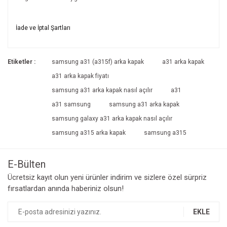
Bu ürünün fiyat bilgisi, resim, ürün açıklamalarında ve diğer
İade ve İptal Şartları
konularda yetersiz gördüğünüz noktaları öneri formunu
Bu ürüne ilk yorumu siz yapın!
kullanarak tarafımıza iletebilirsiniz.
İade ve İptal Şartları'na ulaşmak için
Görüş ve önerileriniz için teşekkür ederiz.
Etiketler :
samsung a31 (a315f) arka kapak
a31 arka kapak
tıklayınız.
Yorum Yaz
a31 arka kapak fiyatı
Ürün resmi kalitesiz, bozuk veya görüntülenemiyor.
samsung a31 arka kapak nasıl açılır
a31
Ürün açıklamasında eksik bilgiler bulunuyor.
a31 samsung
samsung a31 arka kapak
Ürün bilgilerinde hatalar bulunuyor.
samsung galaxy a31 arka kapak nasıl açılır
Ürün fiyatı diğer sitelerden daha pahalı.
samsung a315 arka kapak
samsung a315
Bu ürüne benzer farklı alternatifler olmalı.
E-Bülten
Ücretsiz kayıt olun yeni ürünler indirim ve sizlere özel sürpriz
fırsatlardan anında haberiniz olsun!
Gönder
EKLE