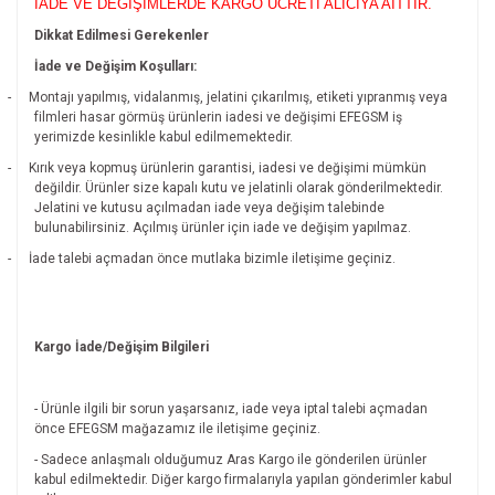
İADE VE DEĞİŞİMLERDE KARGO ÜCRETİ ALICIYA AİTTİR.
Dikkat Edilmesi Gerekenler
İade ve Değişim Koşulları:
-
Montajı yapılmış, vidalanmış, jelatini çıkarılmış, etiketi yıpranmış veya
filmleri hasar görmüş ürünlerin iadesi ve değişimi EFEGSM iş
yerimizde kesinlikle kabul edilmemektedir.
-
Kırık veya kopmuş ürünlerin garantisi, iadesi ve değişimi mümkün
değildir.
Ürünler size kapalı kutu ve jelatinli olarak gönderilmektedir.
Jelatini ve kutusu açılmadan iade veya değişim talebinde
bulunabilirsiniz. Açılmış ürünler için iade ve değişim yapılmaz.
-
İade talebi açmadan önce mutlaka bizimle iletişime geçiniz.
Kargo İade/Değişim Bilgileri
- Ürünle ilgili bir sorun yaşarsanız, iade veya iptal talebi açmadan
önce EFEGSM mağazamız ile iletişime geçiniz.
- Sadece anlaşmalı olduğumuz Aras Kargo ile gönderilen ürünler
kabul edilmektedir. Diğer kargo firmalarıyla yapılan gönderimler kabul