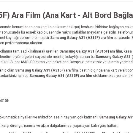
 Ara Film (Ana Kart - Alt Bord Bağlan
ısmında konumlanan ana kart ile alt kısımdaki şarj bordunu birbirine bağlayan en kr
sonucunda bu esnek kablo üzerinde mikro çatlaklar meydana gelebilir. Telefonun 
emel kaynağı deforme olmuş bir
Samsung Galaxy A31 (A315F) ara film
parçasıdır. 
on performansına ulaştırır.
ollarına tam sadık kalınarak üretilen
Samsung Galaxy A31 (A315F) ara film
, kasa
önlendirme yönergeleri sayesinde montaj kolaylığı sunan bu
Samsung Galaxy A31 (
rlüklü Super AMOLED ekran veri paketlerini kayıpsız, parazitsiz ve ısınma yapmadan
sahip olan
Samsung Galaxy A31 (A315F) ara film
, bastırıldığında ana kart ve alt 
edarikiniz için bu
Samsung Galaxy A31 (A315F) ara film
stoklarımızda yer almakt
A315N
dokunmatik sinyalleri ve mikrofon sesini taşıyan çok katmanlı
Samsung Galaxy A31
 karşı dirençli, ısınma ve akım dalgalanması yapmayan kalın güç hatları.