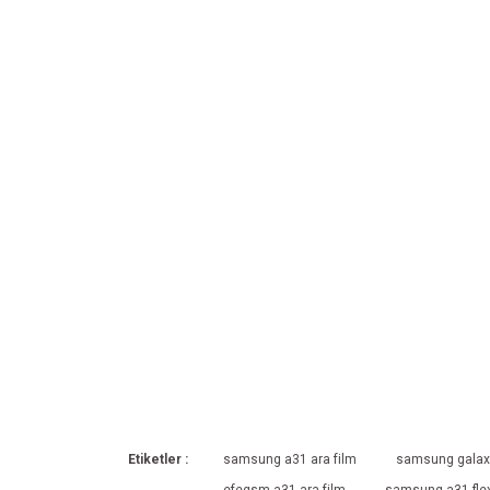
Etiketler :
samsung a31 ara film
samsung galaxy
efegsm a31 ara film
samsung a31 flex