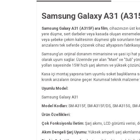
Samsung Galaxy A31 (A315F)
Samsung Galaxy A31 (A315F) ara film
, cihazınızın üst k
yere düşme, sert darbeler veya kasada oluşan esnemeler 
veya şebeke çekim kalitesinin düşmesi gibi sorunların t
arızalarını tek seferde çözerek cihaz altyapısını fabrikasy
Samsung’un orijinal donanım mimarisine ve şasi içi hat y
olarak uyum sağlar. Üzerinde yer alan "Main" ve "Sub" y
yolları sayesinde 15W hızlı şarj akımını ve yüksek çözünü
Kasa içi montaj yapısına tam uyumlu soket başlıklarına 
kronik arızaların önüne geçer. Kurumsal teknik malzeme t
Uyumlu Model:
Samsung Galaxy A31
Model Kodları:
SM-A315F, SM-A315F/DS, SM-A315G, SM-
Ürün Özellikleri:
Çok Fonksiyonlu İletim:
Şarj akımı, LCD görüntü verisi, 
Akım Dengeli Şarj Uyumu:
Yüksek amperli şarj akımlarına