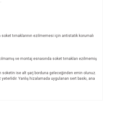
.
 soket tırnaklarının ezilmemesi için antistatik korumalı
ırtılmamış ve montaj esnasında soket tırnakları ezilmemiş
n soketin ise alt şarj borduna geleceğinden emin olunuz.
z yeterlidir. Yanlış hizalamada uygulanan sert baskı, ana
ıza iletebilirsiniz.