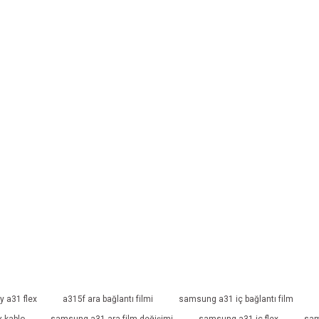
 a31 flex
a315f ara bağlantı filmi
samsung a31 iç bağlantı film
 kablo
samsung a31 ara film değişimi
samsung a31 iç flex
sam