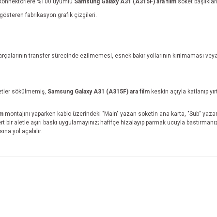
şi konnektörlere %100 uyumlu
Samsung Galaxy A31 (A315F) ara film
soket başlıkları
österen fabrikasyon grafik çizgileri.
rçalarının transfer sürecinde ezilmemesi, esnek bakır yollarının kırılmaması veya
ketler sökülmemiş,
Samsung Galaxy A31 (A315F) ara film
keskin açıyla katlanıp y
lm
montajını yaparken kablo üzerindeki "Main" yazan soketin ana karta, "Sub" yaza
ert bir aletle aşırı baskı uygulamayınız; hafifçe hizalayıp parmak ucuyla bastırmanı
ına yol açabilir.
e diğer konularda yetersiz gördüğünüz noktaları öneri formunu kullanarak tarafım
İade ve İptal Şartları'na ulaşmak için tıklayınız.
Bu ürüne ilk yorumu siz yapın!
r.
Yorum Yaz