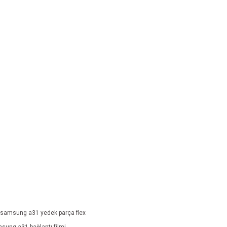
samsung a31 yedek parça flex
sung a31 bağlantı filmi