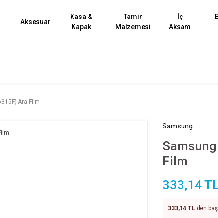
Kasa &
Tamir
İç
B
Aksesuar
k
Kapak
Malzemesi
Aksam
315F) Ara Film
Samsung
Samsung 
Film
333,14 T
333,14 TL
den başl