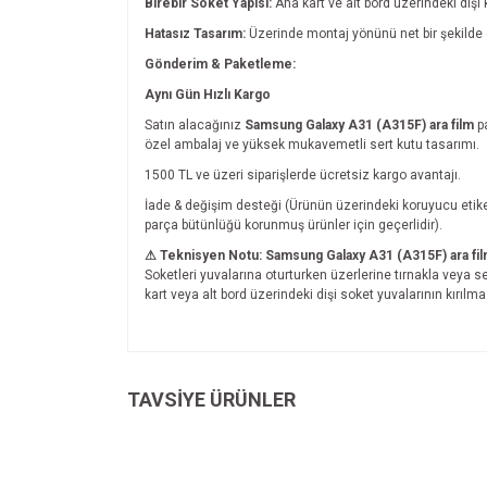
Birebir Soket Yapısı:
Ana kart ve alt bord üzerindeki di
Hatasız Tasarım:
Üzerinde montaj yönünü net bir şekilde g
Gönderim & Paketleme:
Aynı Gün Hızlı Kargo
Satın alacağınız
Samsung Galaxy A31 (A315F) ara film
pa
özel ambalaj ve yüksek mukavemetli sert kutu tasarımı.
1500 TL ve üzeri siparişlerde ücretsiz kargo avantajı.
İade & değişim desteği (Ürünün üzerindeki koruyucu eti
parça bütünlüğü korunmuş ürünler için geçerlidir).
⚠ Teknisyen Notu:
Samsung Galaxy A31 (A315F) ara fi
Soketleri yuvalarına oturturken üzerlerine tırnakla veya s
kart veya alt bord üzerindeki dişi soket yuvalarının kırılmas
Bu ürünün fiyat bilgisi, resim, ürün açıklamalarında v
Görüş ve önerileriniz için teşekkür ederiz.
TAVSİYE ÜRÜNLER
Ürün resmi kalitesiz, bozuk veya görüntülenemiyo
Ürün açıklamasında eksik bilgiler bulunuyor.
Ürün bilgilerinde hatalar bulunuyor.