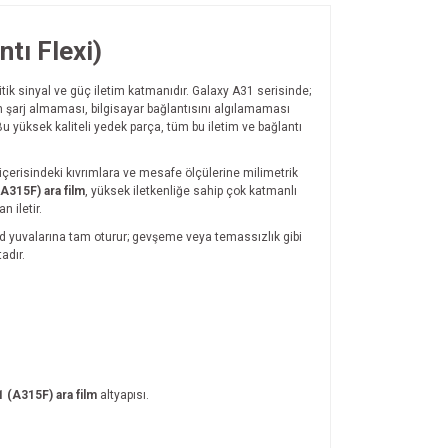
tı Flexi)
itik sinyal ve güç iletim katmanıdır. Galaxy A31 serisinde;
şarj almaması, bilgisayar bağlantısını algılamaması
Bu yüksek kaliteli yedek parça, tüm bu iletim ve bağlantı
 içerisindeki kıvrımlara ve mesafe ölçülerine milimetrik
A315F) ara film
, yüksek iletkenliğe sahip çok katmanlı
 iletir.
bord yuvalarına tam oturur; gevşeme veya temassızlık gibi
adır.
 (A315F) ara film
altyapısı.