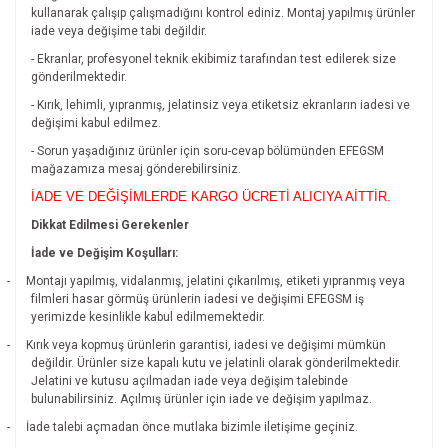
kullanarak çalışıp çalışmadığını kontrol ediniz. Montaj yapılmış ürünler
iade veya değişime tabi değildir.
- Ekranlar, profesyonel teknik ekibimiz tarafından test edilerek size
gönderilmektedir.
- Kırık, lehimli, yıpranmış, jelatinsiz veya etiketsiz ekranların iadesi ve
değişimi kabul edilmez.
- Sorun yaşadığınız ürünler için soru-cevap bölümünden EFEGSM
mağazamıza mesaj gönderebilirsiniz.
İADE VE DEĞİŞİMLERDE KARGO ÜCRETİ ALICIYA AİTTİR.
Dikkat Edilmesi Gerekenler
İade ve Değişim Koşulları:
-
Montajı yapılmış, vidalanmış, jelatini çıkarılmış, etiketi yıpranmış veya
filmleri hasar görmüş ürünlerin iadesi ve değişimi EFEGSM iş
yerimizde kesinlikle kabul edilmemektedir.
-
Kırık veya kopmuş ürünlerin garantisi, iadesi ve değişimi mümkün
değildir.
Ürünler size kapalı kutu ve jelatinli olarak gönderilmektedir.
Jelatini ve kutusu açılmadan iade veya değişim talebinde
bulunabilirsiniz. Açılmış ürünler için iade ve değişim yapılmaz.
-
İade talebi açmadan önce mutlaka bizimle iletişime geçiniz.