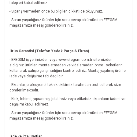
talepleri kabul edilmez.
- Sipariş vermeden önce bu bilgileri dikkatlice okuyunuz.
- Sorun yaşadığınız ürünler için soru-cevap bölümünden EFEGSM
mağazamıza mesaj gönderebilirsiniz.
Ürün Garantisi (Telefon Yedek Parça & Ekran)
- EFEGSM iş yerimizden veya www.efegsm.com.tr sitemizden
aldığınız ürünleri monte etmeden ve vidalamadan önce
soketlerini
kullanarak çalışıp çalışmadığını kontrol ediniz. Montaj yapılmış ürünler
iade veya değişime tabi değildir.
- Ekranlar, profesyonel teknik ekibimiz tarafından test edilerek size
gönderilmektedir.
- Kırık, lehimli, yıpranmış, jelatinsiz veya etiketsiz ekranların iadesi ve
değişimi kabul edilmez.
- Sorun yaşadığınız ürünler için soru-cevap bölümünden EFEGSM
mağazamıza mesaj gönderebilirsiniz.
Bu ürünün fiyat bilgisi, resim, ürün açıklamalarında ve diğer
İade ve İptal Şartları