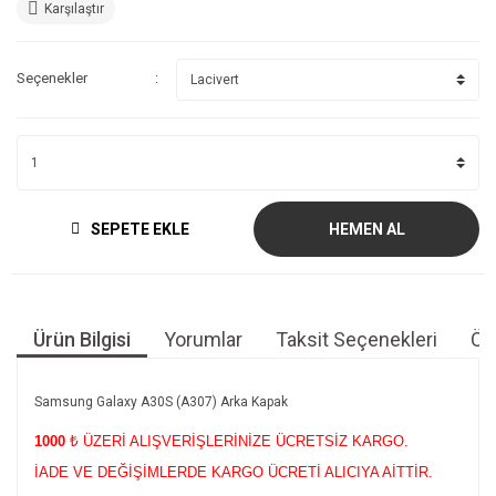
Karşılaştır
Seçenekler
SEPETE EKLE
HEMEN AL
Ürün Bilgisi
Yorumlar
Taksit Seçenekleri
Öne
Samsung Galaxy A30S (A307) Arka Kapak
1000
₺ ÜZERİ ALIŞVERİŞLERİNİZE ÜCRETSİZ KARGO.
İADE VE DEĞİŞİMLERDE KARGO ÜCRETİ ALICIYA AİTTİR.