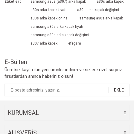
Etiketler :
samsung a30s (a307) arka kapak
a30s arka kapak
a30s arka kapak fiyatı
a30s arka kapak değişimi
a30s arka kapak orjinal
samsung a30s arka kapak
samsung a30s arka kapak fiyatı
samsung a30s arka kapak değişimi
a307 arka kapak
efegsm
E-Bülten
Ücretsiz kayıt olun yeni ürünler indirim ve sizlere özel sürpriz
fırsatlardan anında haberiniz olsun!
EKLE
KURUMSAL
ALIŞVERİŞ