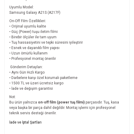
Uyumlu Model:
Samsung Galaxy A21S (A217F)
On-Off Film Özellikleri:
• Orijinal uyumlu kalite
• Güç (Power) tuşu iletim filmi
• Birebir ölçüler ile tam uyum
• Tuş hassasiyetini ve tepki süresini iyileştirir
• Esnek ve dayanıklı film yapısı
• Uzun ömürlü kullanım
• Profesyonel montaj önerilir
Gönderim Detayları:
• Aynı Gün Hızlı Kargo
• Darbelere karşı özel korumalı paketleme
• 1500 TL ve üzeri ücretsiz kargo
• İade ve değişim garantisi
Not:
Bu ürün yalnızca
on-off film (power tuş filmi)
parçasıdır. Tuş, kasa
veya başka bir parça dahil değildir. Montaj işlemi için profesyonel
teknik servis desteği önerilir.
Bu ürünün fiyat bilgisi, resim, ürün açıklamalarında ve diğer
İade ve İptal Şartları
konularda yetersiz gördüğünüz noktaları öneri formunu
Bu ürüne ilk yorumu siz yapın!
kullanarak tarafımıza iletebilirsiniz.