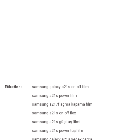
Etiketler :
samsung galaxy a21s on off film
samsung a21s power film
samsung a217f açma kapama film
samsung a21s on off flex
samsung a21s güç tuş filmi
samsung a21s power tuş film
samsung galaxy a21s yedek parça