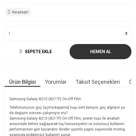
Karşılaştır
SEPETE EKLE
HEMEN AL
Ürün Bilgisi
Yorumlar
Taksit Seçenekleri
Öne
Samsung Galaxy A21S (A217F) On-Off Film
Telefonunuzun güç (açma-kapama) tuşu sert basıyor, geç algılıyor ya
da değişim sonrası çalışmıyor mu?
Samsung Galaxy A21S (A217F) On-Off Film, power tuşu ile anakart
arasındaki iletimi sağlayarak tuş hassasiyetini ve sorunsuz kullanım
performansını geri kazandırır. Birebir uyumlu yapısı sayesinde montaj
sırasında problemsiz kullanım sunar.