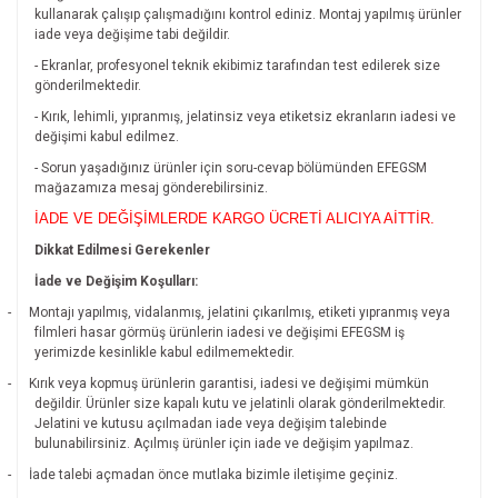
kullanarak çalışıp çalışmadığını kontrol ediniz. Montaj yapılmış ürünler
iade veya değişime tabi değildir.
- Ekranlar, profesyonel teknik ekibimiz tarafından test edilerek size
gönderilmektedir.
- Kırık, lehimli, yıpranmış, jelatinsiz veya etiketsiz ekranların iadesi ve
değişimi kabul edilmez.
- Sorun yaşadığınız ürünler için soru-cevap bölümünden EFEGSM
mağazamıza mesaj gönderebilirsiniz.
İADE VE DEĞİŞİMLERDE KARGO ÜCRETİ ALICIYA AİTTİR.
Dikkat Edilmesi Gerekenler
İade ve Değişim Koşulları:
-
Montajı yapılmış, vidalanmış, jelatini çıkarılmış, etiketi yıpranmış veya
filmleri hasar görmüş ürünlerin iadesi ve değişimi EFEGSM iş
yerimizde kesinlikle kabul edilmemektedir.
-
Kırık veya kopmuş ürünlerin garantisi, iadesi ve değişimi mümkün
değildir.
Ürünler size kapalı kutu ve jelatinli olarak gönderilmektedir.
Jelatini ve kutusu açılmadan iade veya değişim talebinde
bulunabilirsiniz. Açılmış ürünler için iade ve değişim yapılmaz.
-
İade talebi açmadan önce mutlaka bizimle iletişime geçiniz.