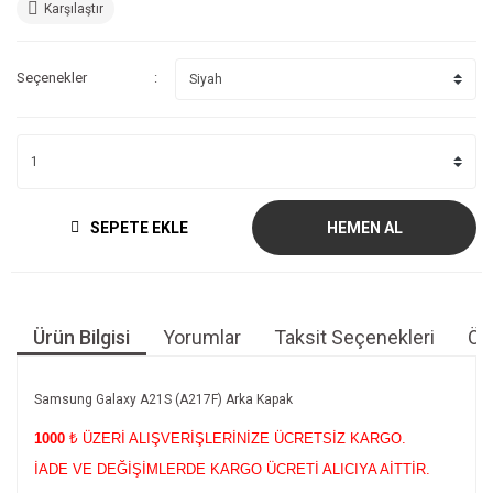
Karşılaştır
Seçenekler
SEPETE EKLE
HEMEN AL
Ürün Bilgisi
Yorumlar
Taksit Seçenekleri
Öne
Samsung Galaxy A21S (A217F) Arka Kapak
1000
₺ ÜZERİ ALIŞVERİŞLERİNİZE ÜCRETSİZ KARGO.
İADE VE DEĞİŞİMLERDE KARGO ÜCRETİ ALICIYA AİTTİR.