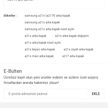
konularda yetersiz gördüğünüz noktaları öneri formunu
Bu ürüne ilk yorumu siz yapın!
kullanarak tarafımıza iletebilirsiniz.
İade ve İptal Şartları'na ulaşmak için
Görüş ve önerileriniz için teşekkür ederiz.
Etiketler :
samsung a21s (a217f) arka kapak
tıklayınız.
Yorum Yaz
samsung a21s arka kapak
Ürün resmi kalitesiz, bozuk veya görüntülenemiyor.
samsung a21s arka kapak nasıl açılır
Ürün açıklamasında eksik bilgiler bulunuyor.
a21s arka kapak
a21s arka kapak değişimi
Ürün bilgilerinde hatalar bulunuyor.
a21s arka kapak nasıl açılır
Ürün fiyatı diğer sitelerden daha pahalı.
a21s beyaz arka kapak
a21s siyah arka kapak
Bu ürüne benzer farklı alternatifler olmalı.
a21s mavi arka kapak
a217 arka kapak
E-Bülten
Ücretsiz kayıt olun yeni ürünler indirim ve sizlere özel sürpriz
fırsatlardan anında haberiniz olsun!
Gönder
EKLE