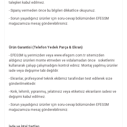
talepleri kabul edilmez.
- Sipariş vermeden önce bu bilgileri dikkatlice okuyunuz.
- Sorun yaşadığınız ürünler için soru-cevap bölümünden EFEGSM
mağazamıza mesaj gönderebilirsiniz.
Ürün Garantisi (Telefon Yedek Parça & Ekran)
- EFEGSM iş yerimizden veya www.efegsm.com.tr sitemizden
aldığınız ürünleri monte etmeden ve vidalamadan önce
soketlerini
kullanarak çalışıp çalışmadığını kontrol ediniz. Montaj yapılmış ürünler
iade veya değişime tabi değildir.
- Ekranlar, profesyonel teknik ekibimiz tarafından test edilerek size
gönderilmektedir.
- Kırık, lehimli, yıpranmış, jelatinsiz veya etiketsiz ekranların iadesi ve
değişimi kabul edilmez.
- Sorun yaşadığınız ürünler için soru-cevap bölümünden EFEGSM
mağazamıza mesaj gönderebilirsiniz.
Bu ürünün fiyat bilgisi, resim, ürün açıklamalarında ve diğer
İade ve İptal Şartları