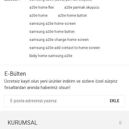
a20e home flex
a20e parmak okuyucu
a20e home
a20e home button
samsung a20e home screen
samsung a20e home button
samsung a20e change home screen
samsung a20e add contact to home screen
bixby home samsung a20e
E-Bülten
Ücretsiz kayıt olun yeni ürünler indirim ve sizlere özel sürpriz
fırsatlardan anında haberiniz olsun!
EKLE
KURUMSAL