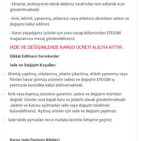
- Ekranlar, profesyonel teknik ekibimiz tarafından test edilerek size
gönderilmektedir.
- Kırık, lehimli, yıpranmış, jelatinsiz veya etiketsiz ekranların iadesi ve
değişimi kabul edilmez.
- Sorun yaşadığınız ürünler için soru-cevap bölümünden EFEGSM
mağazamıza mesaj gönderebilirsiniz.
İADE VE DEĞİŞİMLERDE KARGO ÜCRETİ ALICIYA AİTTİR.
Dikkat Edilmesi Gerekenler
İade ve Değişim Koşulları:
-
Montajı yapılmış, vidalanmış, jelatini çıkarılmış, etiketi yıpranmış veya
filmleri hasar görmüş ürünlerin iadesi ve değişimi EFEGSM iş
yerimizde kesinlikle kabul edilmemektedir.
-
Kırık veya kopmuş ürünlerin garantisi, iadesi ve değişimi mümkün
değildir.
Ürünler size kapalı kutu ve jelatinli olarak gönderilmektedir.
Jelatini ve kutusu açılmadan iade veya değişim talebinde
bulunabilirsiniz. Açılmış ürünler için iade ve değişim yapılmaz.
-
İade talebi açmadan önce mutlaka bizimle iletişime geçiniz.
Kargo İade/Değişim Bilgileri