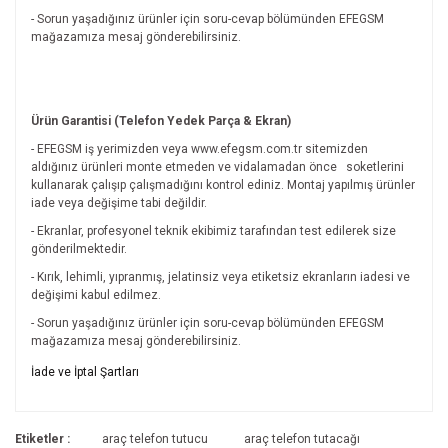
- Sorun yaşadığınız ürünler için soru-cevap bölümünden EFEGSM
mağazamıza mesaj gönderebilirsiniz.
Ürün Garantisi (Telefon Yedek Parça & Ekran)
- EFEGSM iş yerimizden veya www.efegsm.com.tr sitemizden
aldığınız ürünleri monte etmeden ve vidalamadan önce
soketlerini
kullanarak çalışıp çalışmadığını kontrol ediniz. Montaj yapılmış ürünler
iade veya değişime tabi değildir.
- Ekranlar, profesyonel teknik ekibimiz tarafından test edilerek size
gönderilmektedir.
- Kırık, lehimli, yıpranmış, jelatinsiz veya etiketsiz ekranların iadesi ve
değişimi kabul edilmez.
- Sorun yaşadığınız ürünler için soru-cevap bölümünden EFEGSM
mağazamıza mesaj gönderebilirsiniz.
Bu ürünün fiyat bilgisi, resim, ürün açıklamalarında ve diğer
İade ve İptal Şartları
konularda yetersiz gördüğünüz noktaları öneri formunu
Bu ürüne ilk yorumu siz yapın!
kullanarak tarafımıza iletebilirsiniz.
İade ve İptal Şartları'na ulaşmak için
Görüş ve önerileriniz için teşekkür ederiz.
Etiketler :
araç telefon tutucu
araç telefon tutacağı
tıklayınız.