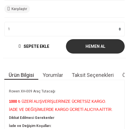
Karşılaştır
SEPETE EKLE
HEMEN AL
Ürün Bilgisi
Yorumlar
Taksit Seçenekleri
Öne
Rowen XH-009 Araç Tutacağı
1000
₺ ÜZERİ ALIŞVERİŞLERİNİZE ÜCRETSİZ KARGO.
İADE VE DEĞİŞİMLERDE KARGO ÜCRETİ ALICIYA AİTTİR.
Dikkat Edilmesi Gerekenler
İade ve Değişim Koşulları: