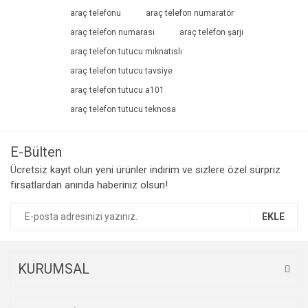
Yorum Yaz
araç telefonu
araç telefon numaratör
Ürün resmi kalitesiz, bozuk veya görüntülenemiyor.
araç telefon numarası
araç telefon şarjı
Ürün açıklamasında eksik bilgiler bulunuyor.
araç telefon tutucu mıknatıslı
Ürün bilgilerinde hatalar bulunuyor.
araç telefon tutucu tavsiye
Ürün fiyatı diğer sitelerden daha pahalı.
araç telefon tutucu a101
Bu ürüne benzer farklı alternatifler olmalı.
araç telefon tutucu teknosa
E-Bülten
Ücretsiz kayıt olun yeni ürünler indirim ve sizlere özel sürpriz
fırsatlardan anında haberiniz olsun!
Gönder
EKLE
KURUMSAL