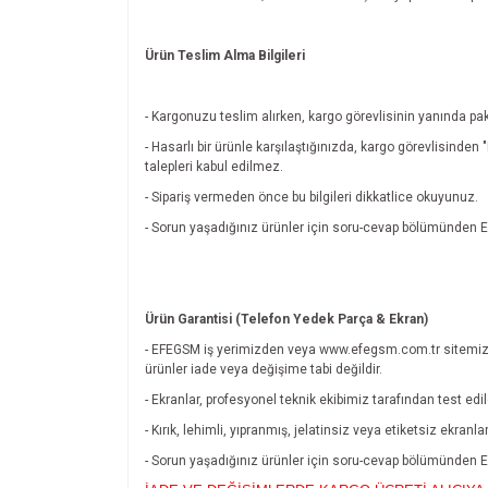
Ürün Teslim Alma Bilgileri
- Kargonuzu teslim alırken, kargo görevlisinin yanında pak
- Hasarlı bir ürünle karşılaştığınızda, kargo görevlisinde
talepleri kabul edilmez.
- Sipariş vermeden önce bu bilgileri dikkatlice okuyunuz.
- Sorun yaşadığınız ürünler için soru-cevap bölümünde
Ürün Garantisi (Telefon Yedek Parça & Ekran)
- EFEGSM iş yerimizden veya www.efegsm.com.tr sitemiz
ürünler iade veya değişime tabi değildir.
- Ekranlar, profesyonel teknik ekibimiz tarafından test edi
- Kırık, lehimli, yıpranmış, jelatinsiz veya etiketsiz ekran
- Sorun yaşadığınız ürünler için soru-cevap bölümünde