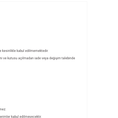
de kesinlikle kabul edilmemektedir.
atini ve kutusu açılmadan iade veya değişim talebinde
lmez.
rimler kabul edilmeyecektir.