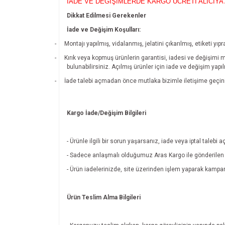
İADE VE DEĞİŞİMLERDE KARGO ÜCRETİ ALICIYA 
Dikkat Edilmesi Gerekenler
İade ve Değişim Koşulları:
-
Montajı yapılmış, vidalanmış, jelatini çıkarılmış, etiketi 
-
Kırık veya kopmuş ürünlerin garantisi, iadesi ve değişimi 
bulunabilirsiniz. Açılmış ürünler için iade ve değişim yapı
-
İade talebi açmadan önce mutlaka bizimle iletişime geçin
Kargo İade/Değişim Bilgileri
- Ürünle ilgili bir sorun yaşarsanız, iade veya iptal tal
- Sadece anlaşmalı olduğumuz Aras Kargo ile gönderilen ü
- Ürün iadelerinizde, site üzerinden işlem yaparak kamp
Ürün Teslim Alma Bilgileri