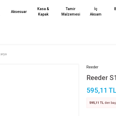
Kasa &
Tamir
İç
B
Aksesuar
k
Kapak
Malzemesi
Aksam
tarya
Reeder
Reeder S
595,11 T
595,11 TL
den başl