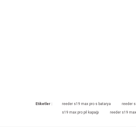
Etiketler :
reeder s19 max pro s batarya
reeder s
s19 max pro pil kapağı
reeder s19 max 