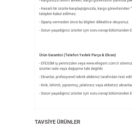
- Kargonuzu teslim alırken, kargo görevlisinin yanında pak
- Hasarlı bir ürünle karşılaştığınızda, kargo görevlisinde
talepleri kabul edilmez.
- Sipariş vermeden önce bu bilgileri dikkatlice okuyunuz.
- Sorun yaşadığınız ürünler için soru-cevap bölümünde
Ürün Garantisi (Telefon Yedek Parça & Ekran)
- EFEGSM iş yerimizden veya www.efegsm.com.tr sitemiz
ürünler iade veya değişime tabi değildir.
- Ekranlar, profesyonel teknik ekibimiz tarafından test edi
- Kırık, lehimli, yıpranmış, jelatinsiz veya etiketsiz ekran
- Sorun yaşadığınız ürünler için soru-cevap bölümünde
Bu ürünün fiyat bilgisi, resim, ürün açıklamalarında v
Görüş ve önerileriniz için teşekkür ederiz.
TAVSİYE ÜRÜNLER
Ürün resmi kalitesiz, bozuk veya görüntülenemiyo
Ürün açıklamasında eksik bilgiler bulunuyor.