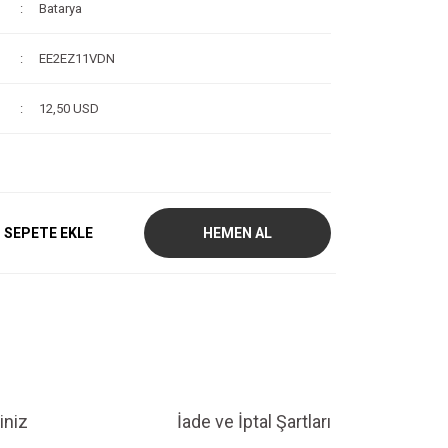
Batarya
EE2EZ11VDN
12,50 USD
SEPETE EKLE
HEMEN AL
iniz
İade ve İptal Şartları