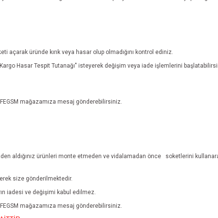
eti açarak üründe kırık veya hasar olup olmadığını kontrol ediniz.
n "Kargo Hasar Tespit Tutanağı" isteyerek değişim veya iade işlemlerini başlatabili
n EFEGSM mağazamıza mesaj gönderebilirsiniz.
den aldığınız ürünleri monte etmeden ve vidalamadan önce
soketlerini kullanar
lerek size gönderilmektedir.
ların iadesi ve değişimi kabul edilmez.
n EFEGSM mağazamıza mesaj gönderebilirsiniz.