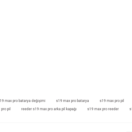
19 max pro batarya değişimi
s19 max pro batarya
s19 max pro pil
pro pil
reeder s19 max pro arka pil kapağı
s19 max pro reeder
s