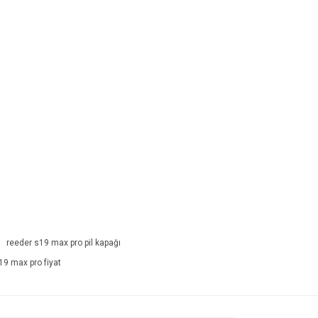
reeder s19 max pro pil kapağı
19 max pro fiyat