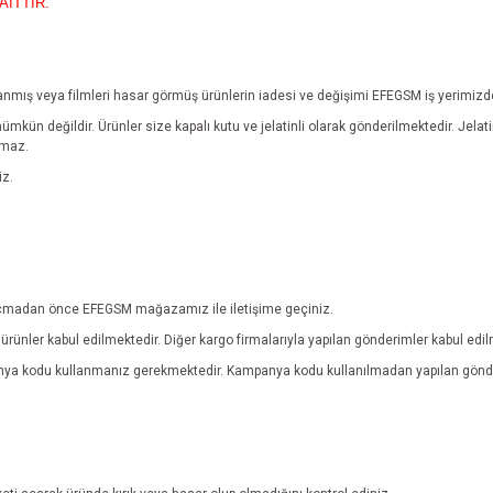
AİTTİR.
yıpranmış veya filmleri hasar görmüş ürünlerin iadesi ve değişimi EFEGSM iş yerimiz
mümkün değildir.
Ürünler size kapalı kutu ve jelatinli olarak gönderilmektedir. Jel
lmaz.
iz.
ebi açmadan önce EFEGSM mağazamız ile iletişime geçiniz.
rünler kabul edilmektedir. Diğer kargo firmalarıyla yapılan gönderimler kabul edi
anya kodu kullanmanız gerekmektedir. Kampanya kodu kullanılmadan yapılan gönde