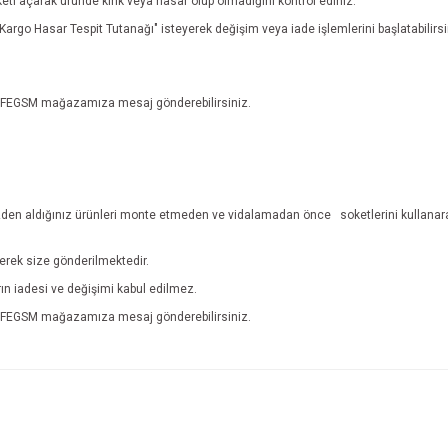
eti açarak üründe kırık veya hasar olup olmadığını kontrol ediniz.
n "Kargo Hasar Tespit Tutanağı" isteyerek değişim veya iade işlemlerini başlatabili
n EFEGSM mağazamıza mesaj gönderebilirsiniz.
den aldığınız ürünleri monte etmeden ve vidalamadan önce
soketlerini kullanar
lerek size gönderilmektedir.
ların iadesi ve değişimi kabul edilmez.
n EFEGSM mağazamıza mesaj gönderebilirsiniz.
e diğer konularda yetersiz gördüğünüz noktaları öneri formunu kullanarak tarafım
İade ve İptal Şartları'na ulaşmak için tıklayınız.
Bu ürüne ilk yorumu siz yapın!
r.
Yorum Yaz