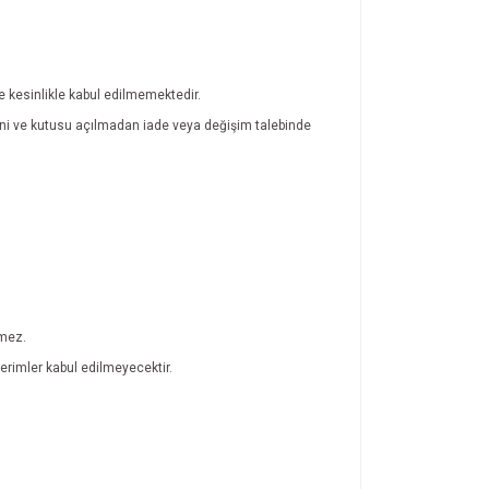
de kesinlikle kabul edilmemektedir.
atini ve kutusu açılmadan iade veya değişim talebinde
lmez.
rimler kabul edilmeyecektir.