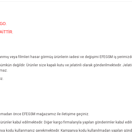
RGO.
AİTTİR.
yıpranmış veya filmleri hasar görmüş ürünlerin iadesi ve değişimi EFEGSM iş yerimiz
mümkün değildir.
Ürünler size kapalı kutu ve jelatinli olarak gönderilmektedir. Jel
lmaz.
iz.
ebi açmadan önce EFEGSM mağazamız ile iletişime geçiniz.
rünler kabul edilmektedir. Diğer kargo firmalarıyla yapılan gönderimler kabul edi
anya kodu kullanmanız gerekmektedir. Kampanya kodu kullanılmadan yapılan gönde