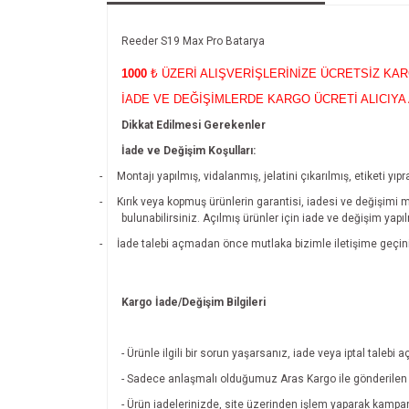
Reeder S19 Max Pro Batarya
1000
₺ ÜZERİ ALIŞVERİŞLERİNİZE ÜCRETSİZ KA
İADE VE DEĞİŞİMLERDE KARGO ÜCRETİ ALICIYA 
Dikkat Edilmesi Gerekenler
İade ve Değişim Koşulları:
-
Montajı yapılmış, vidalanmış, jelatini çıkarılmış, etiketi 
-
Kırık veya kopmuş ürünlerin garantisi, iadesi ve değişimi 
bulunabilirsiniz. Açılmış ürünler için iade ve değişim yapı
-
İade talebi açmadan önce mutlaka bizimle iletişime geçin
Kargo İade/Değişim Bilgileri
- Ürünle ilgili bir sorun yaşarsanız, iade veya iptal tal
- Sadece anlaşmalı olduğumuz Aras Kargo ile gönderilen ü
- Ürün iadelerinizde, site üzerinden işlem yaparak kamp