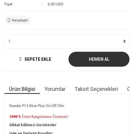
Fiyat
6,50 USD
Karşılaştır
SEPETE EKLE
HEMEN AL
Ürün Bilgisi
Yorumlar
Taksit Seçenekleri
Öne
Reeder P13 Blue Plus On-Off Film
1000
₺ Üzeri Kargolarınız Ücretisiz!
Dikkat Edilmesi Gerekenler
İade ve Değişim Koşulları: