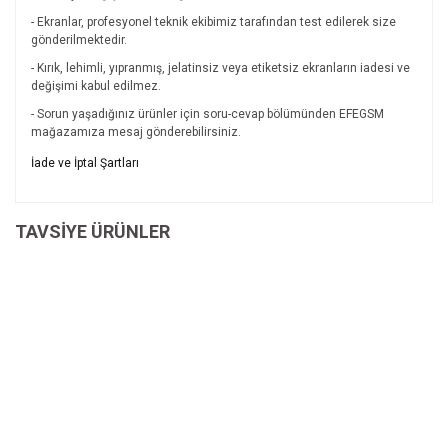
- Ekranlar, profesyonel teknik ekibimiz tarafından test edilerek size
gönderilmektedir.
- Kırık, lehimli, yıpranmış, jelatinsiz veya etiketsiz ekranların iadesi ve
değişimi kabul edilmez.
- Sorun yaşadığınız ürünler için soru-cevap bölümünden EFEGSM
mağazamıza mesaj gönderebilirsiniz.
Bu ürünün fiyat bilgisi, resim, ürün açıklamalarında ve diğer
İade ve İptal Şartları
konularda yetersiz gördüğünüz noktaları öneri formunu
Bu ürüne ilk yorumu siz yapın!
kullanarak tarafımıza iletebilirsiniz.
İade ve İptal Şartları'na ulaşmak için
Görüş ve önerileriniz için teşekkür ederiz.
TAVSİYE ÜRÜNLER
tıklayınız.
Yorum Yaz
Ürün resmi kalitesiz, bozuk veya görüntülenemiyor.
Ürün açıklamasında eksik bilgiler bulunuyor.
Ürün bilgilerinde hatalar bulunuyor.
Ürün fiyatı diğer sitelerden daha pahalı.
Bu ürüne benzer farklı alternatifler olmalı.