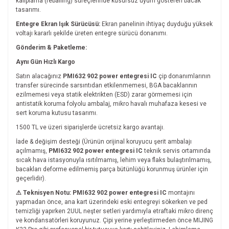
kalıplama (reballing) süreçlerinde kusursuz uyum gösteren bacak
tasarımı.
Entegre Ekran Işık Sürücüsü:
Ekran panelinin ihtiyaç duyduğu yüksek
voltajı kararlı şekilde üreten entegre sürücü donanımı.
Gönderim & Paketleme:
Aynı Gün Hızlı Kargo
Satın alacağınız
PMI632 902 power entegresi IC
çip donanımlarının
transfer sürecinde sarsıntıdan etkilenmemesi, BGA bacaklarının
ezilmemesi veya statik elektrikten (ESD) zarar görmemesi için
antistatik koruma folyolu ambalaj, mikro havalı muhafaza kesesi ve
sert koruma kutusu tasarımı.
1500 TL ve üzeri siparişlerde ücretsiz kargo avantajı.
İade & değişim desteği (Ürünün orijinal koruyucu şerit ambalajı
açılmamış,
PMI632 902 power entegresi IC
teknik servis ortamında
sıcak hava istasyonuyla ısıtılmamış, lehim veya flaks bulaştırılmamış,
bacakları deforme edilmemiş parça bütünlüğü korunmuş ürünler için
geçerlidir).
⚠ Teknisyen Notu:
PMI632 902 power entegresi IC
montajını
yapmadan önce, ana kart üzerindeki eski entegreyi sökerken ve ped
temizliği yapırken 2UUL neşter setleri yardımıyla etraftaki mikro direnç
ve kondansatörleri koruyunuz. Çipi yerine yerleştirmeden önce MIJING