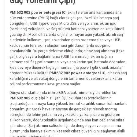
Güç Yönetimi Çipi)
PMI632 902 power entegresi IC
, akıllı telefon ana kartlarında ana
güç entegresine (PMIC) bağlı olarak çalışan, özellikle batarya şarj
döngülerini, USB Type-C veya Micro USB veri yollarını, ekran ışık
(backlight) voltajlarını ve flaş sürücü hatlarını yöneten en kritik ikincil
güç çipidir. Mobil cihazlarda orijinal olmayan aşırı yüksek akımlı şarj
aletlerinin kullanımı, şarj soketinden giren sıvı temasları veya USB
kablosunun ters akım oluşturması gibi durumlarda sub-pmic
arızalanabilir. Bu parça deforme olduğunda; cihaz şarj almama (fake
şarj), bilgisayara bağlanmama (USB tanınmadı), ekran ışığının
gelmemesi, flaş patlamaması veya ana kartın şarj hattında doğrudan
kısa devreye düşerek hiç açılmaması (no power) gibi kronik arızalar
gösterir. Yüksek kaliteli
PMI632 902 power entegresi IC
, cihazın şarj
kararlılığını ve alt voltaj döngülerini tamamen düzelterek ana kartın
orijinal performansına kavuşmasını sağlar.
Dünya standartlarında mikro BGA bacak mimarisiyle üretilen bu
PMI632 902 güç çipi
, hızlı şarj (Quick Charge) protokollerinin
oluşturduğu ısınmaya karşı yüksek termal kararlılık sunan katmanlarla
donatılmıştır. Sıcak hava istasyonu ile gerçekleştirilecek montaj
süreçlerinde lehim potasına ve yüksek ısıya karşı direnç gösteren
silikon yapısı, doğru teknikle uygulandığında ana kart pedlerine sıfıra
sıfır oturur. Şarj akımını saliseler içinde dengeleyen ve aşırı ısınma
durumunda batarya akımını keserek cihaz güvenliğini sağlayan akıllı
devre mimarisine sahiptir.