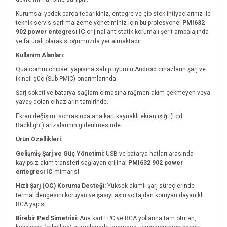
Kurumsal yedek parça tedarikiniz, entegre ve çip stok ihtiyaçlarınız ile
teknik servis sarf malzeme yönetiminiz için bu profesyonel
PMI632
902 power entegresi IC
orijinal antistatik korumalı şerit ambalajında
ve faturalı olarak stoğumuzda yer almaktadır.
Kullanım Alanları:
Qualcomm chipset yapısına sahip uyumlu Android cihazların şarj ve
ikincil güç (Sub-PMIC) onarımlarında.
Şarj soketi ve batarya sağlam olmasına rağmen akım çekmeyen veya
yavaş dolan cihazların tamirinde.
Ekran değişimi sonrasında ana kart kaynaklı ekran ışığı (Lcd
Backlight) arızalarının giderilmesinde.
Ürün Özellikleri:
Gelişmiş Şarj ve Güç Yönetimi:
USB ve batarya hatları arasında
kayıpsız akım transferi sağlayan orijinal
PMI632 902 power
entegresi IC
mimarisi.
Hızlı Şarj (QC) Koruma Desteği:
Yüksek akımlı şarj süreçlerinde
termal dengesini koruyan ve şasiyi aşırı voltajdan koruyan dayanıklı
BGA yapısı.
Birebir Ped Simetrisi:
Ana kart FPC ve BGA yollarına tam oturan,