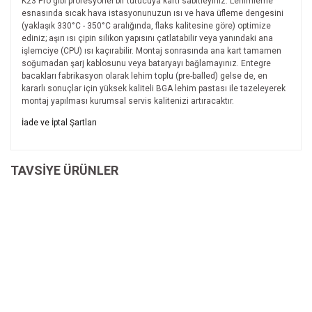
K23 Pro gibi profesyonel bir tutucuya kartı sabitleyiniz. Lehimleme
esnasında sıcak hava istasyonunuzun ısı ve hava üfleme dengesini
(yaklaşık 330°C - 350°C aralığında, flaks kalitesine göre) optimize
ediniz; aşırı ısı çipin silikon yapısını çatlatabilir veya yanındaki ana
işlemciye (CPU) ısı kaçırabilir. Montaj sonrasında ana kart tamamen
soğumadan şarj kablosunu veya bataryayı bağlamayınız. Entegre
bacakları fabrikasyon olarak lehim toplu (pre-balled) gelse de, en
kararlı sonuçlar için yüksek kaliteli BGA lehim pastası ile tazeleyerek
montaj yapılması kurumsal servis kalitenizi artıracaktır.
Bu ürünün fiyat bilgisi, resim, ürün açıklamalarında ve diğer
İade ve İptal Şartları
konularda yetersiz gördüğünüz noktaları öneri formunu
Bu ürüne ilk yorumu siz yapın!
kullanarak tarafımıza iletebilirsiniz.
İade ve İptal Şartları'na ulaşmak için
Görüş ve önerileriniz için teşekkür ederiz.
TAVSİYE ÜRÜNLER
tıklayınız.
Yorum Yaz
Ürün resmi kalitesiz, bozuk veya görüntülenemiyor.
Ürün açıklamasında eksik bilgiler bulunuyor.
Ürün bilgilerinde hatalar bulunuyor.
Ürün fiyatı diğer sitelerden daha pahalı.
Bu ürüne benzer farklı alternatifler olmalı.