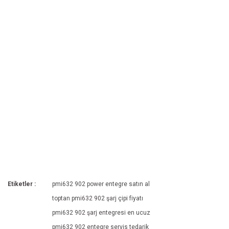
Etiketler :
pmi632 902 power entegre satın al
toptan pmi632 902 şarj çipi fiyatı
pmi632 902 şarj entegresi en ucuz
pmi632 902 entegre servis tedarik