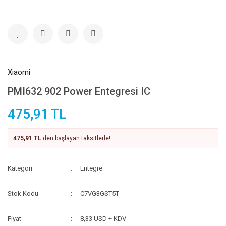
Xiaomi
PMI632 902 Power Entegresi IC
475,91 TL
475,91 TL
den başlayan taksitlerle!
Kategori
Entegre
Stok Kodu
C7VG3GST5T
Fiyat
8,33 USD + KDV