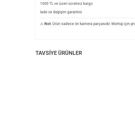
1000 TL ve üzeri ücretsiz kargo
İade ve değişim garantisi
⚠
Not:
Ürün sadece ön kamera parçasıdır. Montaj için profe
Bu ürünün fiyat bilgisi, resim, ürün açıklamalarında v
Görüş ve önerileriniz için teşekkür ederiz.
TAVSİYE ÜRÜNLER
Ürün resmi kalitesiz, bozuk veya görüntülenemiyo
Ürün açıklamasında eksik bilgiler bulunuyor.
Ürün bilgilerinde hatalar bulunuyor.
Ürün fiyatı diğer sitelerden daha pahalı.
Bu ürüne benzer farklı alternatifler olmalı.