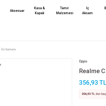
Kasa &
Tamir
İç
B
Aksesuar
k
Kapak
Malzemesi
Aksam
 Ön Kamera
Oppo
Realme C
356,93 T
356,93 TL
den başl