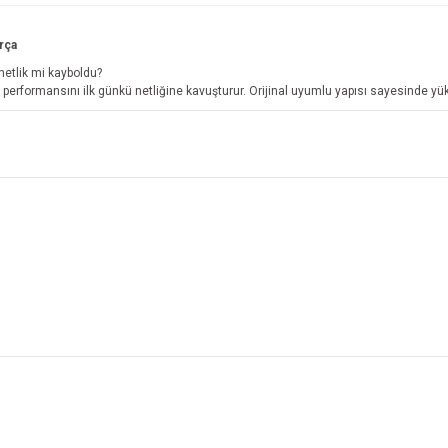
rça
 netlik mi kayboldu?
 performansını ilk günkü netliğine kavuşturur. Orijinal uyumlu yapısı sayesinde yük