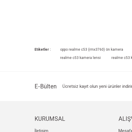
Etiketler :
oppo realme c53 (rmx3760) ön kamera
realme c53 kamera lensi
realme c53 
E-Bülten
Ücretsiz kayıt olun yeni ürünler indir
KURUMSAL
ALIŞ
İletişim
Mesafe