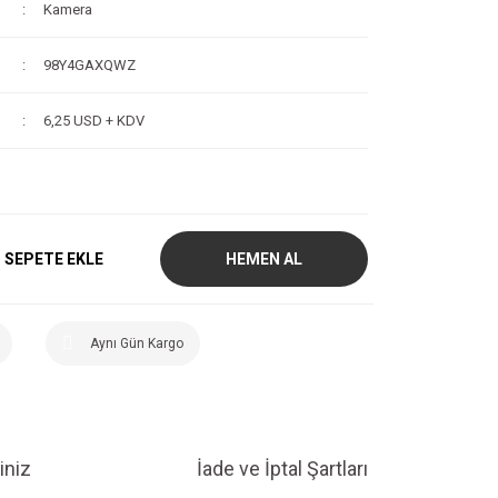
Kamera
98Y4GAXQWZ
6,25 USD + KDV
SEPETE EKLE
HEMEN AL
Aynı Gün Kargo
iniz
İade ve İptal Şartları