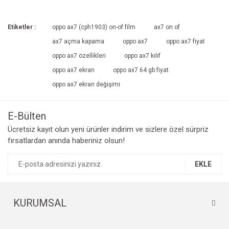
Etiketler :
oppo ax7 (cph1903) on-of film
ax7 on of
ax7 açma kapama
oppo ax7
oppo ax7 fiyat
oppo ax7 özellikleri
oppo ax7 kılıf
oppo ax7 ekran
oppo ax7 64 gb fiyat
oppo ax7 ekran değişimi
E-Bülten
Ücretsiz kayıt olun yeni ürünler indirim ve sizlere özel sürpriz
fırsatlardan anında haberiniz olsun!
EKLE
KURUMSAL