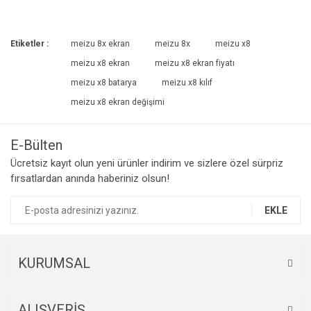
Etiketler :
meizu 8x ekran
meizu 8x
meizu x8
meizu x8 ekran
meizu x8 ekran fiyatı
meizu x8 batarya
meizu x8 kılıf
meizu x8 ekran değişimi
E-Bülten
Ücretsiz kayıt olun yeni ürünler indirim ve sizlere özel sürpriz
fırsatlardan anında haberiniz olsun!
EKLE
KURUMSAL
ALIŞVERİŞ